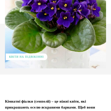
КВІТИ НА ПІДВІКОННІ
Facebook
X
Pinterest
WhatsApp
Кімнатні фіалки (сенполії) – це ніжні квіти, які
прикрашають оселю яскравими барвами. Щоб вони