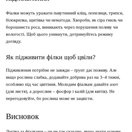
Фіалки можуть уражати павутинний кліщ, попелиця, трипси,
білокрилка, щитівка чи нематоди. Хвороби, як сіра гниль чи
борошниста роса, виникають через порушення поливу чи
вологості. Щоб цього уникнути, дотримуйтесь режиму
догляду.
Як підживити філки щоб цвіли?
Підживлення потрібне не завжди – ґрунт дає поживу. Але
якщо рослина слабка, додавайте добрива раз на 3–4 тижні,
особливо під час цвітіння. Молодим фіалкам давайте азот
(для листя), а дорослим – фосфор і калій (для квітів). Не
перегодовуйте, бо рослина може не зацвісти.
Висновок
Догляд за фіалками – це не так складно, якщо знати основи.