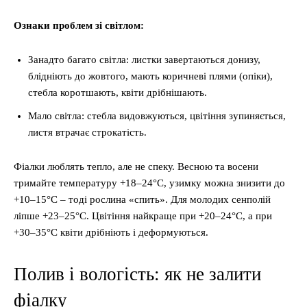
Ознаки проблем зі світлом:
Занадто багато світла: листки завертаються донизу,
блідніють до жовтого, мають коричневі плями (опіки),
стебла коротшають, квіти дрібнішають.
Мало світла: стебла видовжуються, цвітіння зупиняється,
листя втрачає строкатість.
Фіалки люблять тепло, але не спеку. Весною та восени
тримайте температуру +18–24°C, узимку можна знизити до
+10–15°C – тоді рослина «спить». Для молодих сенполій
ліпше +23–25°C. Цвітіння найкраще при +20–24°C, а при
+30–35°C квіти дрібніють і деформуються.
Полив і вологість: як не залити
фіалку