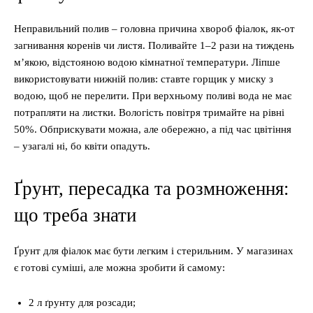
Неправильний полив – головна причина хвороб фіалок, як-от
загнивання коренів чи листя. Поливайте 1–2 рази на тиждень
м’якою, відстояною водою кімнатної температури. Ліпше
використовувати нижній полив: ставте горщик у миску з
водою, щоб не перелити. При верхньому поливі вода не має
потрапляти на листки. Вологість повітря тримайте на рівні
50%. Обприскувати можна, але обережно, а під час цвітіння
– узагалі ні, бо квіти опадуть.
Ґрунт, пересадка та розмноження:
що треба знати
Ґрунт для фіалок має бути легким і стерильним. У магазинах
є готові суміші, але можна зробити й самому:
2 л ґрунту для розсади;