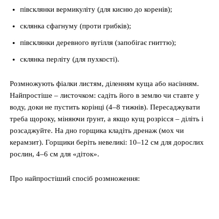
півсклянки вермикуліту (для кисню до коренів);
склянка сфагнуму (проти грибків);
півсклянки деревного вугілля (запобігає гниттю);
склянка перліту (для пухкості).
Розмножують фіалки листям, діленням куща або насінням.
Найпростіше – листочком: садіть його в землю чи ставте у
воду, доки не пустить корінці (4–8 тижнів). Пересаджувати
треба щороку, міняючи ґрунт, а якщо кущ розрісся – діліть і
розсаджуйте. На дно горщика кладіть дренаж (мох чи
керамзит). Горщики беріть невеликі: 10–12 см для дорослих
рослин, 4–6 см для «діток».
Про найпростіший спосіб розмноження: