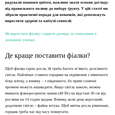
радували пишним цвітом, важливо знати основи догляду:
від правильного поливу до вибору ґрунту. У цій статті ми
зібрали практичні поради для новачків, які допоможуть
виростити здорові та квітучі сенполії.
Як виростити фіалку: секрети догляду за сенполіями в
домашніх умовах
Де краще поставити фіалки?
Щоб фіалка гарно росла, їй треба багато м’якого, розсіяного
світла. Найліпше ставити горщики на підвіконня з північного
боку влітку, а взимку – з південного, бо прямі сонячні
промені можуть нашкодити. Якщо світла замало, можна
вмикати флюоресцентні лампи (40 Вт) на відстані 30 см від
рослини на 14 годин щодня. Взимку, коли день коротший,
додаткове світло – файна штука. Щоб квітка росла рівненько,
горщик треба час від часу повертати.