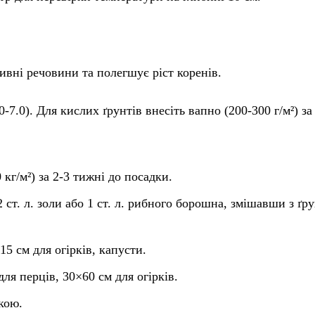
ивні речовини та полегшує ріст коренів.
-7.0). Для кислих ґрунтів внесіть вапно (200-300 г/м²) за
 кг/м²) за 2-3 тижні до посадки.
 ст. л. золи або 1 ст. л. рибного борошна, змішавши з ґр
15 см для огірків, капусти.
для перців, 30×60 см для огірків.
кою.