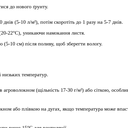
ися до нового ґрунту.
 днів (5-10 л/м²), потім скоротіть до 1 разу на 5-7 днів.
(20-22°C), уникаючи намокання листя.
 (5-10 см) після поливу, щоб зберегти вологу.
і низьких температур.
в агроволокном (щільність 17-30 г/м²) або сіткою, особли
окном або плівкою на дугах, якщо температура може впас
тури вище 15°C для вентиляції.