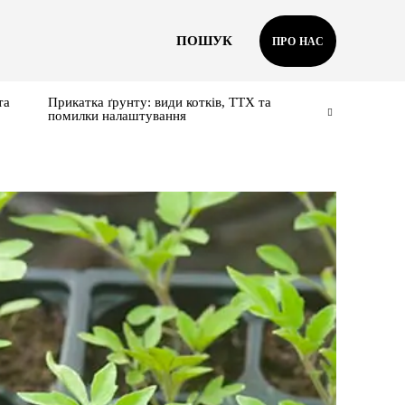
ПОШУК
ПРО НАС
та
Прикатка ґрунту: види котків, ТТХ та
помилки налаштування