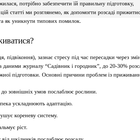
илася, потрібно забезпечити їй правильну підготовку,
 цій статті ми розглянемо, як допомогти розсаді прижитис
 та як уникнути типових помилок.
живатися?
 підвіконня), зазнає стресу під час пересадки через змі
 За даними журналу “Садівник і городник”, до 20-30% роз
ежної підготовки. Основні причини проблем із приживан
д до зовнішніх умов послаблює рослини.
спека ускладнюють адаптацію.
рушує кореневу систему.
альмує ріст.
у від шкідників послаблює розсаду.