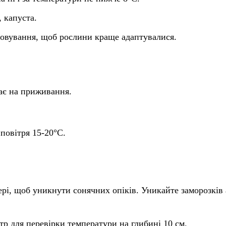
, капуста.
артовування, щоб рослини краще адаптувалися.
ає на приживання.
 повітря 15-20°C.
ері, щоб уникнути сонячних опіків. Уникайте заморозків
р для перевірки температури на глибині 10 см.