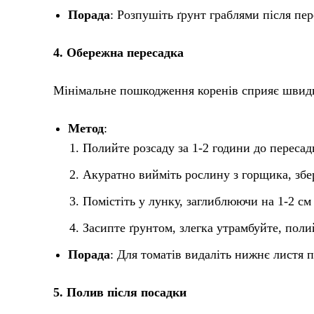
Порада
: Розпушіть ґрунт граблями після пе
4. Обережна пересадка
Мінімальне пошкодження коренів сприяє шви
Метод
:
Полийте розсаду за 1-2 години до пересад
Акуратно вийміть рослину з горщика, збе
Помістіть у лунку, заглиблюючи на 1-2 см
Засипте ґрунтом, злегка утрамбуйте, полий
Порада
: Для томатів видаліть нижнє листя 
5. Полив після посадки