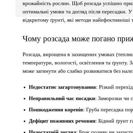
врожайність рослин. Щоб розсада успішно приж
оптимальні умови та догляд після пересадки. У
відкритому ґрунті, які методи найефективніші
Чому розсада може погано при
Розсада, вирощена в захищених умовах (теплиця,
температури, вологості, освітлення та ґрунту.
може загинути або слабко розвиватися без нал
Недостатнє загартовування
: Різкий перехі
Неправильний час посадки
: Заморозки чи 
Пошкодження коренів
: Груба пересадка по
Дефіцит поживних речовин
: Бідний ґрунт г
Недостатній догляд
: Брак поливу чи захист