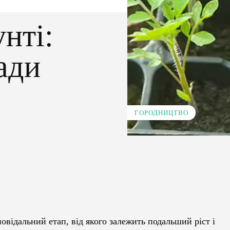
нті:
ади
ГОРОДНИЦТВО
Pinterest
WhatsApp
овідальний етап, від якого залежить подальший ріст і