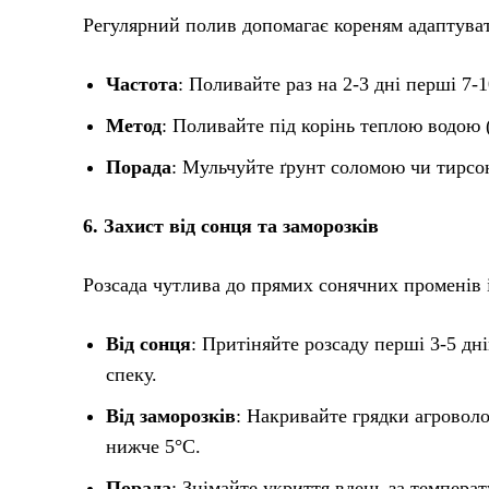
Регулярний полив допомагає кореням адаптуват
Частота
: Поливайте раз на 2-3 дні перші 7-10
Метод
: Поливайте під корінь теплою водою 
Порада
: Мульчуйте ґрунт соломою чи тирсою
6. Захист від сонця та заморозків
Розсада чутлива до прямих сонячних променів 
Від сонця
: Притіняйте розсаду перші 3-5 дні
спеку.
Від заморозків
: Накривайте грядки агровол
нижче 5°C.
Порада
: Знімайте укриття вдень за темпера