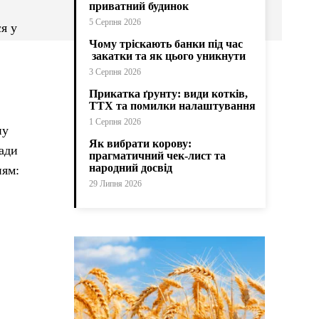
приватний будинок
5 Серпня 2026
я у
Чому тріскають банки під час
закатки та як цього уникнути
3 Серпня 2026
Прикатка ґрунту: види котків,
ТТХ та помилки налаштування
1 Серпня 2026
ну
Як вибрати корову:
сади
прагматичний чек-лист та
народний досвід
ням:
29 Липня 2026