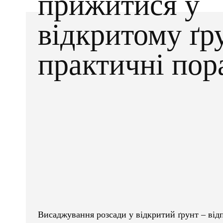
прижитися у
відкритому ґру
практичні пор
Facebook
X
ПОДІЛІТЬСЯ
Висаджування розсади у відкритий ґрунт – відп