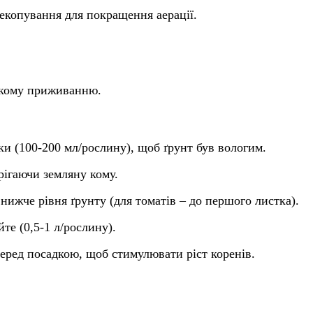
рекопування для покращення аерації.
дкому приживанню.
ки (100-200 мл/рослину), щоб ґрунт був вологим.
рігаючи земляну кому.
 нижче рівня ґрунту (для томатів – до першого листка).
те (0,5-1 л/рослину).
перед посадкою, щоб стимулювати ріст коренів.