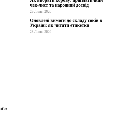
Як вибрати корову: прагматичний
чек-лист та народний досвід
29 Липня 2026
Оновлені вимоги до складу соків в
Україні: як читати етикетки
28 Липня 2026
 або