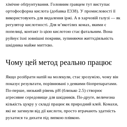
хімічне обґрунтування. Головним гравцем тут виступає
ортофосфорна кислота (добавка E338). У промисловості її
використовують для видалення іржі. А в харчовій галузі — як
регулятор кислотності. Для м’якотілих комах, якими є
попелиці, контакт із цією кислотою стає фатальним. Вона
руйнує їхні зовнішні покриви, зупиняючи життєдіяльність
шкідника майже миттєво.
Чому цей метод реально працює
Якщо розібрати напій на молекули, стає зрозуміло, чому він
показує результати, порівнювані з деякими біопрепаратами.
По-перше, низький рівень pH (близько 2.5) створює
агресивне середовище для шкідників. По-друге, величезна
кількість цукру у складі працює як природний клей. Комахи,
які не загинули від дії кислоти, просто втрачають здатність
рухатися та дихати під липкою плівкою.