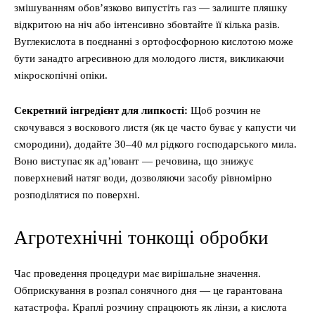
змішуванням обов’язково випустіть газ — залиште пляшку
відкритою на ніч або інтенсивно збовтайте її кілька разів.
Вуглекислота в поєднанні з ортофосфорною кислотою може
бути занадто агресивною для молодого листя, викликаючи
мікроскопічні опіки.
Секретний інгредієнт для липкості:
Щоб розчин не
скочувався з воскового листя (як це часто буває у капусти чи
смородини), додайте 30–40 мл рідкого господарського мила.
Воно виступає як ад’ювант — речовина, що знижує
поверхневий натяг води, дозволяючи засобу рівномірно
розподілятися по поверхні.
Агротехнічні тонкощі обробки
Час проведення процедури має вирішальне значення.
Обприскування в розпал сонячного дня — це гарантована
катастрофа. Краплі розчину спрацюють як лінзи, а кислота