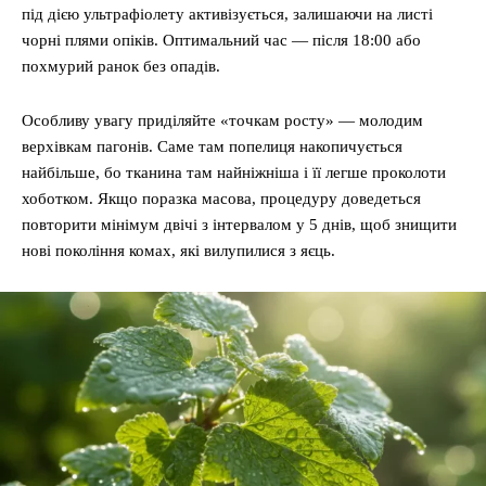
під дією ультрафіолету активізується, залишаючи на листі
чорні плями опіків. Оптимальний час — після 18:00 або
похмурий ранок без опадів.
Особливу увагу приділяйте «точкам росту» — молодим
верхівкам пагонів. Саме там попелиця накопичується
найбільше, бо тканина там найніжніша і її легше проколоти
хоботком. Якщо поразка масова, процедуру доведеться
повторити мінімум двічі з інтервалом у 5 днів, щоб знищити
нові покоління комах, які вилупилися з яєць.