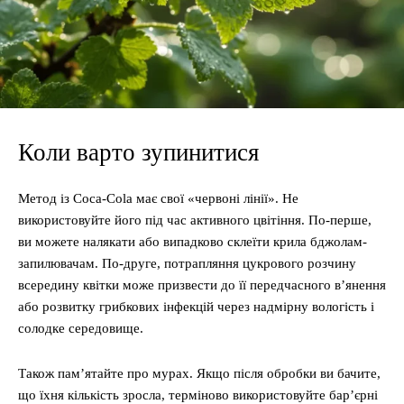
Коли варто зупинитися
Метод із Coca-Cola має свої «червоні лінії». Не
використовуйте його під час активного цвітіння. По-перше,
ви можете налякати або випадково склеїти крила бджолам-
запилювачам. По-друге, потрапляння цукрового розчину
всередину квітки може призвести до її передчасного в’янення
або розвитку грибкових інфекцій через надмірну вологість і
солодке середовище.
Також пам’ятайте про мурах. Якщо після обробки ви бачите,
що їхня кількість зросла, терміново використовуйте бар’єрні