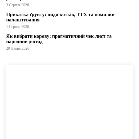
3 Серпня 2026
Прикатка ґрунту: види котків, ТТХ та помилки
налаштування
1 Серпня 2026
Як вибрати корову: прагматичний чек-лист та
народний досвід
29 Липня 2026