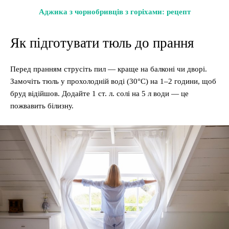
Аджика з чорнобривців з горіхами: рецепт
Як підготувати тюль до прання
Перед пранням струсіть пил — краще на балконі чи дворі.
Замочіть тюль у прохолодній воді (30°C) на 1–2 години, щоб
бруд відійшов. Додайте 1 ст. л. солі на 5 л води — це
пожвавить білизну.