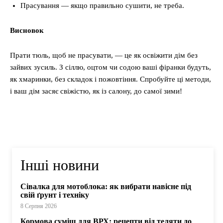
Прасування — якщо правильно сушити, не треба.
Висновок
Прати тюль, щоб не прасувати, — це як освіжити дім без
зайвих зусиль. З сіллю, оцтом чи содою ваші фіранки будуть,
як хмаринки, без складок і пожовтіння. Спробуйте ці методи,
і ваш дім засяє свіжістю, як із салону, до самої зими!
Інші новини
Сівалка для мотоблока: як вибрати навісне під
свій ґрунт і техніку
8 Серпня 2026
Кормова суміш для ВРХ: рецепти від теляти до