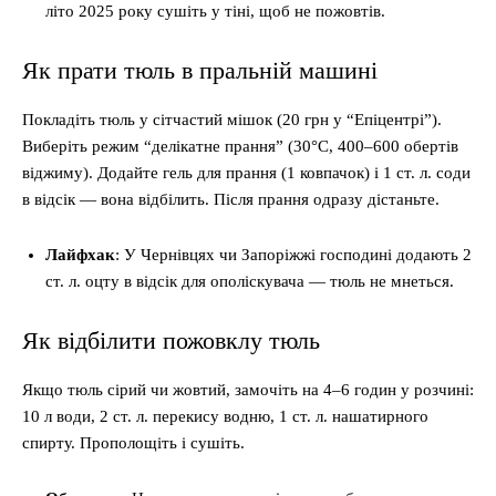
літо 2025 року сушіть у тіні, щоб не пожовтів.
Як прати тюль в пральній машині
Покладіть тюль у сітчастий мішок (20 грн у “Епіцентрі”).
Виберіть режим “делікатне прання” (30°C, 400–600 обертів
віджиму). Додайте гель для прання (1 ковпачок) і 1 ст. л. соди
в відсік — вона відбілить. Після прання одразу дістаньте.
Лайфхак
: У Чернівцях чи Запоріжжі господині додають 2
ст. л. оцту в відсік для ополіскувача — тюль не мнеться.
Як відбілити пожовклу тюль
Якщо тюль сірий чи жовтий, замочіть на 4–6 годин у розчині:
10 л води, 2 ст. л. перекису водню, 1 ст. л. нашатирного
спирту. Прополощіть і сушіть.