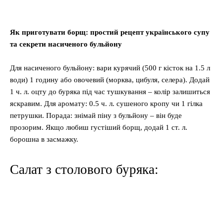
Як приготувати борщ: простий рецепт українського супу
та секрети насиченого бульйону
Для насиченого бульйону: вари курячий (500 г кісток на 1.5 л
води) 1 годину або овочевий (морква, цибуля, селера). Додай
1 ч. л. оцту до буряка під час тушкування – колір залишиться
яскравим. Для аромату: 0.5 ч. л. сушеного кропу чи 1 гілка
петрушки. Порада: знімай піну з бульйону – він буде
прозорим. Якщо любиш густіший борщ, додай 1 ст. л.
борошна в засмажку.
Салат з столового буряка: