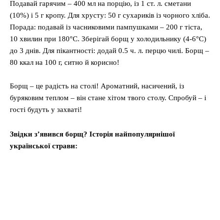
Подавай гарячим – 400 мл на порцію, із 1 ст. л. сметани
(10%) і 5 г кропу. Для хрусту: 50 г сухариків із чорного хліба.
Порада: подавай із часниковими пампушками – 200 г тіста,
10 хвилин при 180°C. Зберігай борщ у холодильнику (4-6°C)
до 3 днів. Для пікантності: додай 0.5 ч. л. перцю чилі. Борщ –
80 ккал на 100 г, ситно й корисно!
Борщ – це радість на столі! Ароматний, насичений, із
буряковим теплом – він стане хітом твого столу. Спробуй – і
гості будуть у захваті!
Звідки з’явився борщ? Історія найпопулярнішої
української страви: