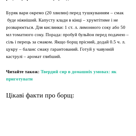
Буряк вари окремо (20 хвилин) перед тушкуванням – смак
буде ніжніший. Капусту клади в кінці – хрумтітиме і не
розварюється. Для кислинки: 1 ст. л. лимонного соку або 50
мл томатного соку. Порада: пробуй бульйон перед подачею –
сіль і перець за смаком. Якщо борщ прісний, додай 0.5 ч. л.
цукру – баланс смаку гарантований. Готуй у чавунній
каструлі – аромат глибший.
Читайте також:
Твердий сир в домашніх умовах: як
приготувати
Цікаві факти про борщ: