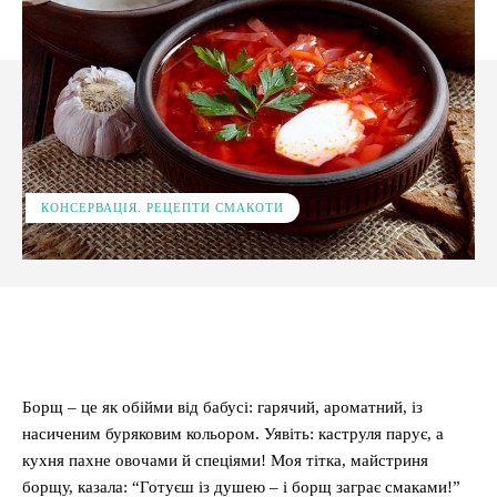
КОНСЕРВАЦІЯ. РЕЦЕПТИ СМАКОТИ
Facebook
X
Pinterest
WhatsApp
Борщ – це як обійми від бабусі: гарячий, ароматний, із
насиченим буряковим кольором. Уявіть: каструля парує, а
кухня пахне овочами й спеціями! Моя тітка, майстриня
борщу, казала: “Готуєш із душею – і борщ заграє смаками!”