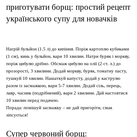
приготувати борщ: простий рецепт
українського супу для новачків
Нагрій бульйон (1.5 л) до кипіння. Поріж картоплю кубиками
(1 см), кинь у бульйон, вари 10 хвилин. Натри буряк і моркву,
поріж цибулю дрібно. Обсмаж цибулю на олії (2 ст. л.) до
прозорості, 3 хвилини. Додай моркву, буряк, томатну пасту,
тушкуй 10 хвилин. Нашаткуй капусту, додай у каструлю
разом із засмажкою, вари 5-7 хвилин. Додай сіль, перець,
лавр, часник (подрібнений), вари 2 хвилини. Дай настоятися
10 хвилин перед подачею.
Порада: помішуй засмажку – не дай пригоріти, смак
зіпсується!
Супер червоний борщ: