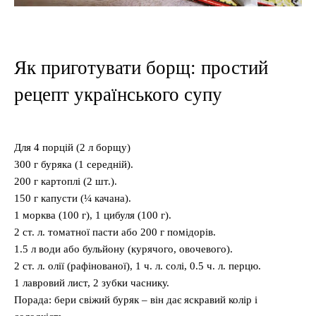
Як приготувати борщ: простий
рецепт українського супу
Для 4 порцій (2 л борщу)
300 г буряка (1 середній).
200 г картоплі (2 шт.).
150 г капусти (¼ качана).
1 морква (100 г), 1 цибуля (100 г).
2 ст. л. томатної пасти або 200 г помідорів.
1.5 л води або бульйону (курячого, овочевого).
2 ст. л. олії (рафінованої), 1 ч. л. солі, 0.5 ч. л. перцю.
1 лавровий лист, 2 зубки часнику.
Порада: бери свіжий буряк – він дає яскравий колір і