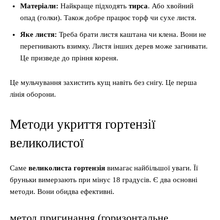
Матеріали:
Найкраще підходять
тирса
. Або хвойний
опад (голки). Також добре працює торф чи сухе листя.
Яке листя:
Треба брати листя каштана чи клена. Вони не
перегнивають взимку. Листя інших дерев може загнивати.
Це призведе до пріння кореня.
Це мульчування захистить кущ навіть без снігу. Це перша
лінія оборони.
Методи укриття гортензії
великолистої
Саме
великолиста гортензія
вимагає найбільшої уваги. Її
бруньки вимерзають при мінус 18 градусів. Є два основні
методи. Вони обидва ефективні.
метод пригинання (горизонтальне