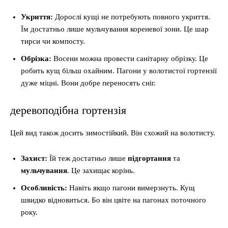
Укриття:
Дорослі кущі не потребують повного укриття.
Їм достатньо лише мульчування кореневої зони. Це шар
тирси чи компосту.
Обрізка:
Восени можна провести санітарну обрізку. Це
робить кущ більш охайним. Пагони у волотистої гортензії
дуже міцні. Вони добре переносять сніг.
деревоподібна гортензія
Цей вид також досить зимостійкий. Він схожий на волотисту.
Захист:
Їй теж достатньо лише
підгортання
та
мульчування
. Це захищає корінь.
Особливість:
Навіть якщо пагони вимерзнуть. Кущ
швидко відновиться. Бо він цвіте на пагонах поточного
року.