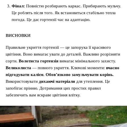
Фінал:
Повністю розбирають каркас. Прибирають мульчу.
Це роблять після того. Як встановиться стабільно тепла
погода. Це дає гортензії час на адаптацію.
висновки
Правильне укриття гортензії — це запорука її красивого
цвітіння. Воно вимагає уваги до деталей. Важливо розрізняти
сорти.
Волотиста гортензія
вимагає мінімального захисту.
Великолиста
— повного укриття. Ключові моменти:
вчасно
підгодувати калієм
.
Обов’язково замульчувати корінь
.
Використовувати
дихаючі матеріали
для утеплення. Це
запобігає прінню. Дотримання цих простих правил
забезпечить вам яскраве цвітіння влітку.