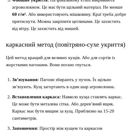
Фінішне укриття:
На фінальному етапі накривають
агроволокном. Це має бути щільний матеріал. Не менше
60 г/м²
. Або використовують мішковину. Краї треба добре
притиснути. Можна закріпити цеглинами. Це захистить
від вітру. Це захистить від мишей.
каркасний метод (повітряно-сухе укриття)
Цей метод кращий для великих кущів. Або для сортів із
жорсткими пагонами. Вони погано гнуться.
Зв’язування:
Пагони збирають у пучок. Їх щільно
зв’язують. Кущ загортають в один шар агроволокна.
Встановлення каркаса:
Навколо куща ставлять каркас.
Це може бути металева сітка. Або дерев’яний ящик.
Каркас має бути вищим за кущ. Приблизно на 15-20
сантиметрів.
Заповнення:
Простір між кущем та каркасом