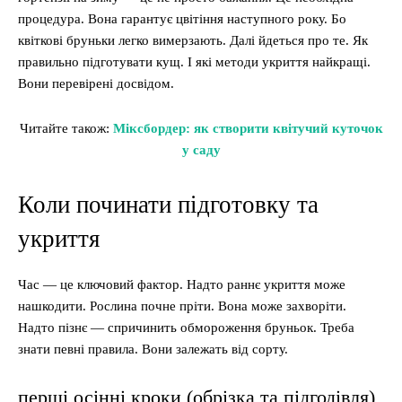
процедура. Вона гарантує цвітіння наступного року. Бо
квіткові бруньки легко вимерзають. Далі йдеться про те. Як
правильно підготувати кущ. І які методи укриття найкращі.
Вони перевірені досвідом.
Читайте також:
Міксбордер: як створити квітучий куточок
у саду
Коли починати підготовку та
укриття
Час — це ключовий фактор. Надто раннє укриття може
нашкодити. Рослина почне пріти. Вона може захворіти.
Надто пізнє — спричинить обмороження бруньок. Треба
знати певні правила. Вони залежать від сорту.
перші осінні кроки (обрізка та підгодівля)