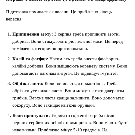
Підготовка починається восени. Це приблизно кінець
вересня.
Припинення азоту:
З серпня треба припинити азотні
добрива. Вони стимулюють ріст зеленої маси. Це перед
зимівлею категорично протипоказано.
Калій та фосфор:
Натомість треба внести фосфорно-
калійні добрива. Вони зміцнюють кореневу систему. Вони
допомагають пагонам визріти. Це підвищує імунітет.
Обрізка листя:
Коли починається пожовтіння. Треба
обрізати усе нижнє листя. Вони можуть стати джерелом
грибків. Верхнє листя краще залишити. Воно допомагає
сокоруху. Воно захищає квіткові бруньки.
Коли приступати:
Укривати гортензію треба після
перших серйозних осінніх приморозків. Вони мають бути
невеликими. Приблизно мінус 5-10 градусів. Це