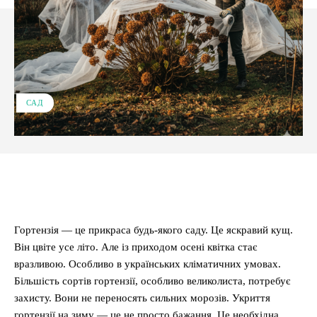
САД
Facebook
X
Pinterest
WhatsApp
Гортензія — це прикраса будь-якого саду. Це яскравий кущ.
Він цвіте усе літо. Але із приходом осені квітка стає
вразливою. Особливо в українських кліматичних умовах.
Більшість сортів гортензії, особливо великолиста, потребує
захисту. Вони не переносять сильних морозів. Укриття
гортензії на зиму — це не просто бажання. Це необхідна