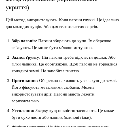
укриття)
Цей метод використовують. Коли пагони гнучкі. Це ідеально
для молодих кущів. Або для великолистих сортів.
Збір пагонів:
Пагони збирають до купи. Їх обережно
зв’язують. Це може бути м’якою мотузкою.
Захист ґрунту:
Під пагони треба підкласти дошки. Або
гілки лапника. Це обов’язково. Щоб пагони не торкалися
холодної землі. Це запобігає гниттю.
Пригинання:
Обережно нахиляють увесь кущ до землі.
Його фіксують металевими скобами. Можна
використовувати дріт. Пагони мають лежати
горизонтально.
Утеплення:
Зверху кущ повністю засипають. Це може
бути сухе листя або лапник (ялинові гілки).