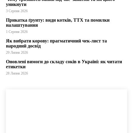
уникнути
3 Серпня 2026
Прикатка ґрунту: види котків, ТТХ та помилки
налаштування
1 Серпня 2026
Як вибрати корову: прагматичний чек-лист та
народний досвід
29 Липня 2026
Оновлені вимоги до складу соків в Україні: як читати
етикетки
28 Липня 2026