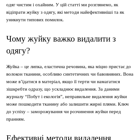
одяг чистим і охайним. У цій статті ми розглянемо, як
відіпрати жуйку з одягу, які методи найефективніші та як
уникнути типових помилок.
Чому жуйку важко видалити з
одягу?
Жуйка – це липка, еластична речовина, яка міцно пристає до
волокон тканини, особливо синтетичних чи бавовняних. Вона
може в’їдатися в матеріал, якщо її терти чи намагатися
зішкребти одразу, що ускладнює видалення. За даними
журналу “Побут і екологія”, неправильне видалення жуйки
може пошкодити тканину або залишити жирні плями. Ключ
до успіху – заморожування чи розчинення жуйки перед
пранням.
Ефективні методи видалення