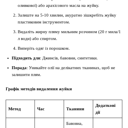
оливкової) або арахісового масла на жуйку.
Залиште на 5-10 хвилин, акуратно зішкребіть жуйку
пластиковим інструментом.
Видаліть жирну пляму мильним розчином (20 г мила/1
л води) або спиртом.
Виперіть одяг із порошком.
Підходить для
: Джинсів, бавовни, синтетики.
Порада
: Уникайте олії на делікатних тканинах, щоб не
залишити плям.
Графік методів видалення жуйки
Додаткові
Метод
Час
Тканини
дії
Бавовна,