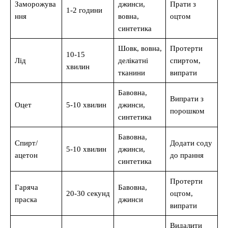
Заморожува
джинси,
Прати з
1-2 години
ння
вовна,
оцтом
синтетика
Шовк, вовна,
Протерти
10-15
Лід
делікатні
спиртом,
хвилин
тканини
випрати
Бавовна,
Випрати з
Оцет
5-10 хвилин
джинси,
порошком
синтетика
Бавовна,
Спирт/
Додати соду
5-10 хвилин
джинси,
ацетон
до прання
синтетика
Протерти
Гаряча
Бавовна,
20-30 секунд
оцтом,
праска
джинси
випрати
Видалити