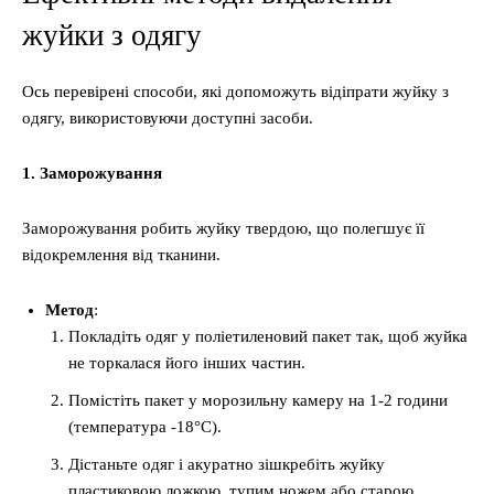
жуйки з одягу
Ось перевірені способи, які допоможуть відіпрати жуйку з
одягу, використовуючи доступні засоби.
1. Заморожування
Заморожування робить жуйку твердою, що полегшує її
відокремлення від тканини.
Метод
:
Покладіть одяг у поліетиленовий пакет так, щоб жуйка
не торкалася його інших частин.
Помістіть пакет у морозильну камеру на 1-2 години
(температура -18°C).
Дістаньте одяг і акуратно зішкребіть жуйку
пластиковою ложкою, тупим ножем або старою