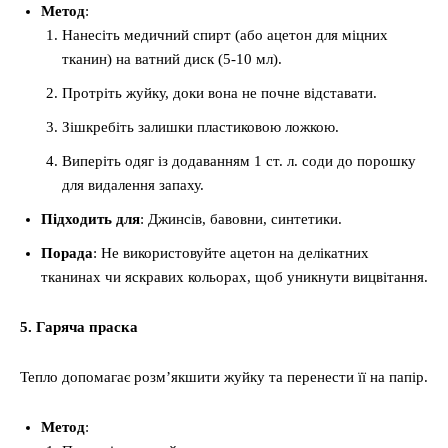
Метод
:
Нанесіть медичний спирт (або ацетон для міцних
тканин) на ватний диск (5-10 мл).
Протріть жуйку, доки вона не почне відставати.
Зішкребіть залишки пластиковою ложкою.
Виперіть одяг із додаванням 1 ст. л. соди до порошку
для видалення запаху.
Підходить для
: Джинсів, бавовни, синтетики.
Порада
: Не використовуйте ацетон на делікатних
тканинах чи яскравих кольорах, щоб уникнути вицвітання.
5. Гаряча праска
Тепло допомагає розм’якшити жуйку та перенести її на папір.
Метод
: