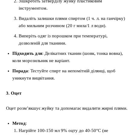
Зішкребіть затверділу жуйку пластиковим
інструментом.
Видаліть залишки плями спиртом (1 ч. л. на ганчірку)
або мильним розчином (20 г мила/1 л води).
Виперіть одяг із порошком при температурі,
дозволеній для тканини.
Підходить для
: Делікатних тканин (шовк, тонка вовна),
коли морозильник не варіант.
Порада
: Тестуйте спирт на непомітній ділянці, щоб
уникнути вицвітання.
3. Оцет
Оцет розм’якшує жуйку та допомагає видалити жирні плями.
Метод
:
Нагрійте 100-150 мл 9% оцту до 40-50°C (не