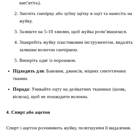
кип’ятіть).
Змочіть ганчірку або зубну щітку в оцті та нанесіть на
жуйку.
Залиште на 5-10 хвилин, щоб жуйка розм’якшилася.
Зішкребіть жуйку пластиковим інструментом, видаліть
залишки вологою ганчіркою.
Виперіть одяг із порошком.
Підходить для
: Бавовни, джинсів, міцних синтетичних
тканин.
Порада
: Уникайте оцту на делікатних тканинах (шовк,
віскоза), щоб не пошкодити волокна.
4. Спирт або ацетон
Спирт і ацетон розчиняють жуйку, полегшуючи її видалення.