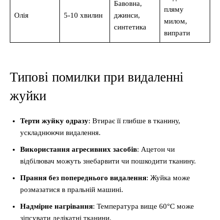
Бавовна,
пляму
Олія
5-10 хвилин
джинси,
милом,
синтетика
випрати
Типові помилки при видаленні
жуйки
Терти жуйку одразу
: Втирає її глибше в тканину,
ускладнюючи видалення.
Використання агресивних засобів
: Ацетон чи
відбілювач можуть знебарвити чи пошкодити тканину.
Прання без попереднього видалення
: Жуйка може
розмазатися в пральній машині.
Надмірне нагрівання
: Температура вище 60°C може
зіпсувати делікатні тканини.