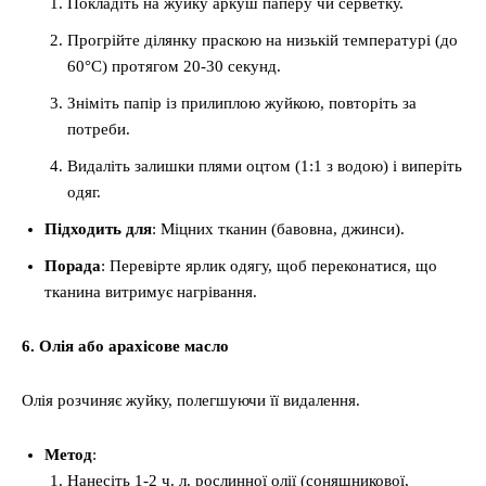
Покладіть на жуйку аркуш паперу чи серветку.
Прогрійте ділянку праскою на низькій температурі (до
60°C) протягом 20-30 секунд.
Зніміть папір із прилиплою жуйкою, повторіть за
потреби.
Видаліть залишки плями оцтом (1:1 з водою) і виперіть
одяг.
Підходить для
: Міцних тканин (бавовна, джинси).
Порада
: Перевірте ярлик одягу, щоб переконатися, що
тканина витримує нагрівання.
6. Олія або арахісове масло
Олія розчиняє жуйку, полегшуючи її видалення.
Метод
:
Нанесіть 1-2 ч. л. рослинної олії (соняшникової,