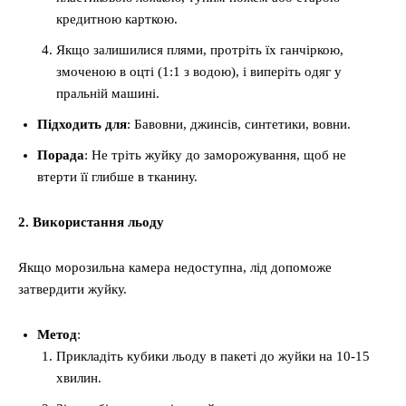
кредитною карткою.
Якщо залишилися плями, протріть їх ганчіркою,
змоченою в оцті (1:1 з водою), і виперіть одяг у
пральній машині.
Підходить для
: Бавовни, джинсів, синтетики, вовни.
Порада
: Не тріть жуйку до заморожування, щоб не
втерти її глибше в тканину.
2. Використання льоду
Якщо морозильна камера недоступна, лід допоможе
затвердити жуйку.
Метод
:
Прикладіть кубики льоду в пакеті до жуйки на 10-15
хвилин.