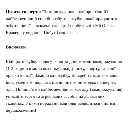
Цитата експерта
: “Заморожування – найпростіший і
найбезпечніший спосіб позбутися жуйки, який працює для
всіх тканин,” – зазначає експерт із побутової хімії Олена
Кравець у виданні “Побут і екологія”.
Висновки
Відіпрати жуйку з одягу легко за допомогою заморожування
(1-2 години в морозильнику), льоду, оцту, спирту, гарячої
праски чи олії. Заморозьте жуйку, зішкребіть пластиковим
інструментом, видаліть плями оцтом чи милом і виперіть
одяг. Починайте з найбезпечнішого методу (заморожування),
уникайте тертя та агресивних засобів на делікатних
тканинах. З цими порадами ваш одяг залишиться чистим і
неушкодженим!