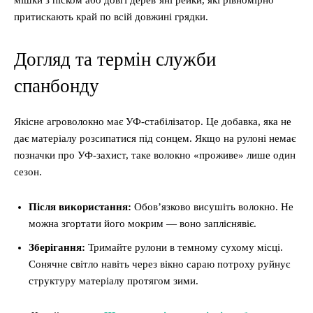
мішки з піском або довгі дерев’яні рейки, які рівномірно
притискають край по всій довжині грядки.
Догляд та термін служби
спанбонду
Якісне агроволокно має УФ-стабілізатор. Це добавка, яка не
дає матеріалу розсипатися під сонцем. Якщо на рулоні немає
позначки про УФ-захист, таке волокно «проживе» лише один
сезон.
Після використання:
Обов’язково висушіть волокно. Не
можна згортати його мокрим — воно запліснявіє.
Зберігання:
Тримайте рулони в темному сухому місці.
Сонячне світло навіть через вікно сараю потроху руйнує
структуру матеріалу протягом зими.