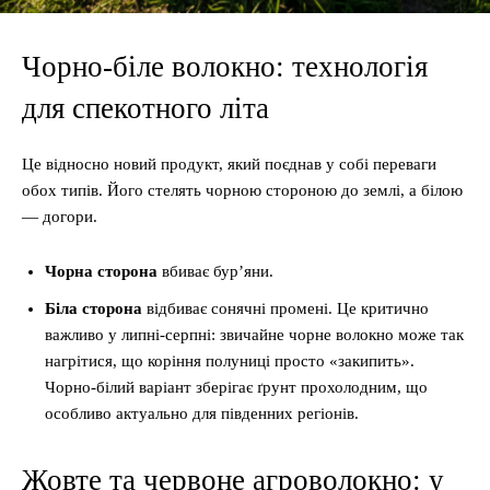
Чорно-біле волокно: технологія
для спекотного літа
Це відносно новий продукт, який поєднав у собі переваги
обох типів. Його стелять чорною стороною до землі, а білою
— догори.
Чорна сторона
вбиває бур’яни.
Біла сторона
відбиває сонячні промені. Це критично
важливо у липні-серпні: звичайне чорне волокно може так
нагрітися, що коріння полуниці просто «закипить».
Чорно-білий варіант зберігає ґрунт прохолодним, що
особливо актуально для південних регіонів.
Жовте та червоне агроволокно: у