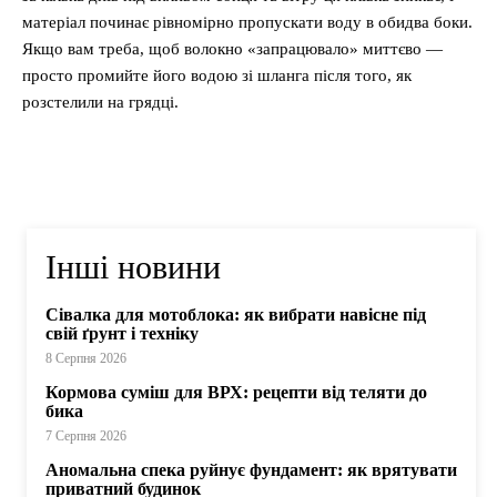
матеріал починає рівномірно пропускати воду в обидва боки.
Якщо вам треба, щоб волокно «запрацювало» миттєво —
просто промийте його водою зі шланга після того, як
розстелили на грядці.
Інші новини
Сівалка для мотоблока: як вибрати навісне під
свій ґрунт і техніку
8 Серпня 2026
Кормова суміш для ВРХ: рецепти від теляти до
бика
7 Серпня 2026
Аномальна спека руйнує фундамент: як врятувати
приватний будинок