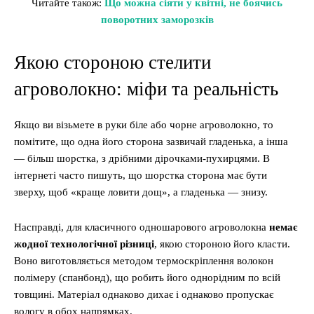
Читайте також:
Що можна сіяти у квітні, не боячись
поворотних заморозків
Якою стороною стелити
агроволокно: міфи та реальність
Якщо ви візьмете в руки біле або чорне агроволокно, то
помітите, що одна його сторона зазвичай гладенька, а інша
— більш шорстка, з дрібними дірочками-пухирцями. В
інтернеті часто пишуть, що шорстка сторона має бути
зверху, щоб «краще ловити дощ», а гладенька — знизу.
Насправді, для класичного одношарового агроволокна
немає
жодної технологічної різниці
, якою стороною його класти.
Воно виготовляється методом термоскріплення волокон
полімеру (спанбонд), що робить його однорідним по всій
товщині. Матеріал однаково дихає і однаково пропускає
вологу в обох напрямках.