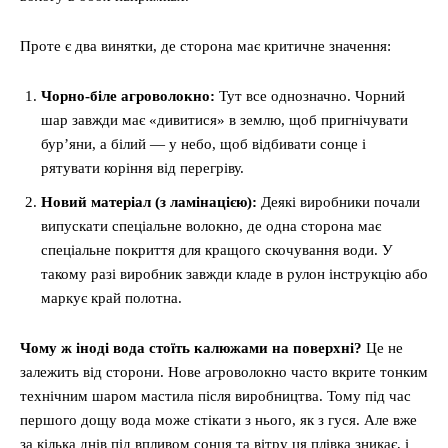
Проте є два винятки, де сторона має критичне значення:
Чорно-біле агроволокно:
Тут все однозначно. Чорний
шар завжди має «дивитися» в землю, щоб пригнічувати
бур’яни, а білий — у небо, щоб відбивати сонце і
рятувати коріння від перегріву.
Новий матеріал (з ламінацією):
Деякі виробники почали
випускати спеціальне волокно, де одна сторона має
спеціальне покриття для кращого скочування води. У
такому разі виробник завжди кладе в рулон інструкцію або
маркує край полотна.
Чому ж іноді вода стоїть калюжами на поверхні?
Це не
залежить від сторони. Нове агроволокно часто вкрите тонким
технічним шаром мастила після виробництва. Тому під час
першого дощу вода може стікати з нього, як з гуся. Але вже
за кілька днів під впливом сонця та вітру ця плівка зникає, і