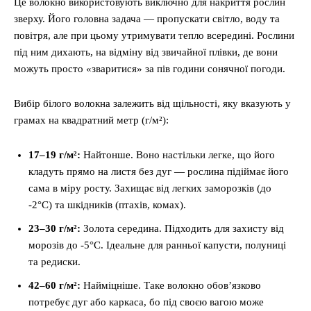
Це волокно використовують виключно для накриття рослин
зверху. Його головна задача — пропускати світло, воду та
повітря, але при цьому утримувати тепло всередині. Рослини
під ним дихають, на відміну від звичайної плівки, де вони
можуть просто «зваритися» за пів години сонячної погоди.
Вибір білого волокна залежить від щільності, яку вказують у
грамах на квадратний метр (г/м²):
17–19 г/м²:
Найтонше. Воно настільки легке, що його
кладуть прямо на листя без дуг — рослина підіймає його
сама в міру росту. Захищає від легких заморозків (до
-2°C) та шкідників (птахів, комах).
23–30 г/м²:
Золота середина. Підходить для захисту від
морозів до -5°C. Ідеальне для ранньої капусти, полуниці
та редиски.
42–60 г/м²:
Найміцніше. Таке волокно обов’язково
потребує дуг або каркаса, бо під своєю вагою може