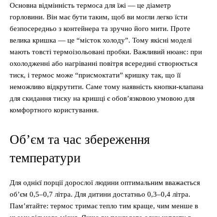
Основна відмінність термоса для їжі — це діаметр
горловини. Він має бути таким, щоб ви могли легко їсти
безпосередньо з контейнера та зручно його мити. Проте
велика кришка — це “місток холоду”. Тому якісні моделі
мають товсті термоізольовані пробки. Важливий нюанс: при
охолодженні або нагріванні повітря всередині створюється
тиск, і термос може “присмоктати” кришку так, що її
неможливо відкрутити. Саме тому наявність кнопки-клапана
для скидання тиску на кришці є обов’язковою умовою для
комфортного користування.
Об’єм та час збереження
температури
Для однієї порції дорослої людини оптимальним вважається
об’єм 0,5–0,7 літра. Для дитини достатньо 0,3–0,4 літра.
Пам’ятайте: термос тримає тепло тим краще, чим менше в