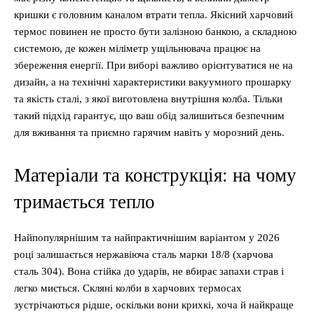
кришки є головним каналом втрати тепла. Якісний харчовий
термос повинен не просто бути залізною банкою, а складною
системою, де кожен міліметр ущільнювача працює на
збереження енергії. При виборі важливо орієнтуватися не на
дизайн, а на технічні характеристики вакуумного прошарку
та якість сталі, з якої виготовлена внутрішня колба. Тільки
такий підхід гарантує, що ваш обід залишиться безпечним
для вживання та приємно гарячим навіть у морозний день.
Матеріали та конструкція: на чому
тримається тепло
Найпопулярнішим та найпрактичнішим варіантом у 2026
році залишається нержавіюча сталь марки 18/8 (харчова
сталь 304). Вона стійка до ударів, не вбирає запахи страв і
легко миється. Скляні колби в харчових термосах
зустрічаються рідше, оскільки вони крихкі, хоча й найкраще