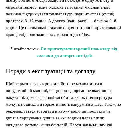
ньому вільного місця. Якщо ви покладете одну котлету в
літровий термос, вона охолоне за годину. Якісний виріб
повинен підтримувати температуру перших страв (супів)
протягом 8–12 годин. А других (каш, рагу) — близько 6–8
годин. Це оптимальні показники для того, щоб приготований
вранці сніданок залишався гарячим до обіду.
Читайте також:
Як приготувати гарячий шоколад: від
класики до авторських ідей
Поради з експлуатації та догляду
Щоб термос служив роками, його не можна мити в
посудомийній машині, якщо про це прямо не вказано на
пакуванні, адже агресивні засоби та висока температура
можуть пошкодити герметичність вакуумного шва. Також не
рекомендується зберігати в ньому молочні продукти та
дитяче харчування довше за 2-3 години через ризик
швидкого розмноження бактерій. Перед закладанням їжі