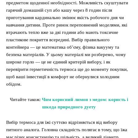
предметом щоденної необхідності. Можливість скуштувати
гарячий домашній суп або кашу через 8 годин після
приготування кардинально змінює якість робочого дня чи
навчання дитини. Проте ринок переповнений моделями, які
втрачають тепло вже за дві години або мають токсичне
пластикове покриття всередині. Вибір правильного
контейнера — це математика об’єму, фізика вакууму та
безпека матеріалів. У цьому матеріалі ми розберемо, чому
широке горло — це не єдиний критерій вибору, і як
перевірити герметичність термоса ще до моменту покупки,
щоб ваші інвестиції в комфорт не обернулися холодним
обідом.
Читайте також:
Чим корисний лимон з медом: користь і
шкода природного дуету
Вибір термоса для їжі суттєво відрізняється від вибору
питного аналога. Головна складність полягає в тому, що їжа
має різну консистенцію та щільність, а великий діаметр