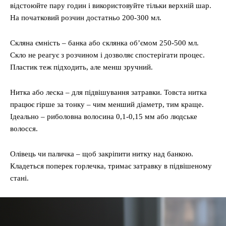
відстоюйте пару годин і використовуйте тільки верхній шар.
На початковий розчин достатньо 200-300 мл.
Скляна ємність – банка або склянка об’ємом 250-500 мл.
Скло не реагує з розчином і дозволяє спостерігати процес.
Пластик теж підходить, але менш зручний.
Нитка або леска – для підвішування затравки. Товста нитка
працює гірше за тонку – чим менший діаметр, тим краще.
Ідеально – риболовна волосина 0,1-0,15 мм або людське
волосся.
Олівець чи паличка – щоб закріпити нитку над банкою.
Кладеться поперек горлечка, тримає затравку в підвішеному
стані.