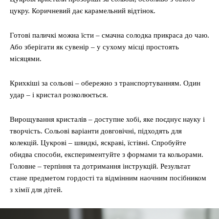
цукру. Коричневий дає карамельний відтінок.
Готові паличкі можна їсти – смачна солодка прикраса до чаю.
Або зберігати як сувенір – у сухому місці простоять
місяцями.
Крихкіші за сольові – обережно з транспортуванням. Один
удар – і кристал розколюється.
Вирощування кристалів – доступне хобі, яке поєднує науку і
творчість. Сольові варіанти довговічні, підходять для
колекцій. Цукрові – швидкі, яскраві, їстівні. Спробуйте
обидва способи, експериментуйте з формами та кольорами.
Головне – терпіння та дотримання інструкцій. Результат
стане предметом гордості та відмінним наочним посібником
з хімії для дітей.