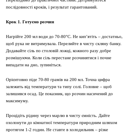
Переходимо до практичної частини. Дотримуйтеся
послідовності кроків, і результат гарантований.
Крок 1. Готуємо розчин
Нагрійте 200 мл води до 70-80°C. Не кип’ятіть – достатньо,
щоб рука не витримувала. Перелийте в чисту скляну банку.
Додавайте сіль по столовій ложці, кожного разу добре
розмішуючи. Коли сіль перестане розчинятися і почне
випадати на дно, зупиніться.
Орієнтовно піде 70-80 грамів на 200 мл. Точна цифра
залежить від температури та типу солі. Головне – щоб
залишився осад. Це показник, що розчин насичений до
максимуму.
Процідіть рідину через марлю в чисту ємність. Дайте
охолонути до кімнатної температури природним шляхом
протягом 1-2 годин. Не ставте в холодильник – різке