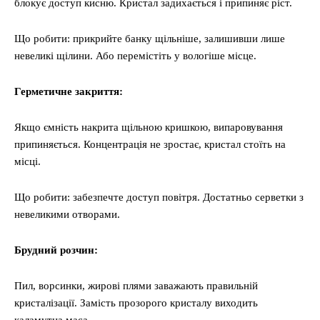
блокує доступ кисню. Кристал задихається і припиняє ріст.
Що робити: прикрийте банку щільніше, залишивши лише
невеликі щілини. Або перемістіть у вологіше місце.
Герметичне закриття:
Якщо ємність накрита щільною кришкою, випаровування
припиняється. Концентрація не зростає, кристал стоїть на
місці.
Що робити: забезпечте доступ повітря. Достатньо серветки з
невеликими отворами.
Брудний розчин:
Пил, ворсинки, жирові плями заважають правильній
кристалізації. Замість прозорого кристалу виходить