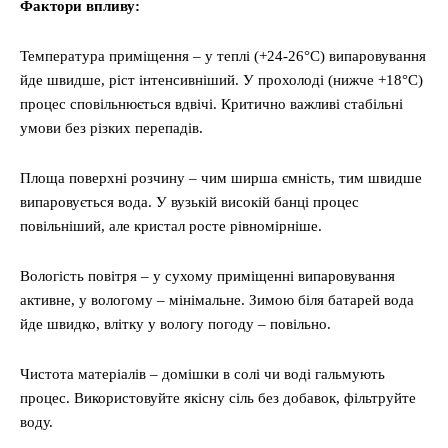
Фактори впливу:
Температура приміщення – у теплі (+24-26°C) випаровування
йде швидше, ріст інтенсивніший. У прохолоді (нижче +18°C)
процес сповільнюється вдвічі. Критично важливі стабільні
умови без різких перепадів.
Площа поверхні розчину – чим ширша ємність, тим швидше
випаровується вода. У вузькій високій банці процес
повільніший, але кристал росте рівномірніше.
Вологість повітря – у сухому приміщенні випаровування
активне, у вологому – мінімальне. Зимою біля батарей вода
йде швидко, влітку у вологу погоду – повільно.
Чистота матеріалів – домішки в солі чи воді гальмують
процес. Використовуйте якісну сіль без добавок, фільтруйте
воду.