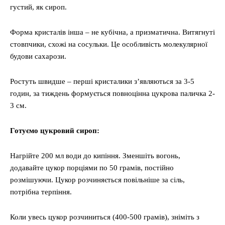
густий, як сироп.
Форма кристалів інша – не кубічна, а призматична. Витягнуті
стовпчики, схожі на сосульки. Це особливість молекулярної
будови сахарози.
Ростуть швидше – перші кристалики з’являються за 3-5
годин, за тиждень формується повноцінна цукрова паличка 2-
3 см.
Готуємо цукровий сироп:
Нагрійте 200 мл води до кипіння. Зменшіть вогонь,
додавайте цукор порціями по 50 грамів, постійно
розмішуючи. Цукор розчиняється повільніше за сіль,
потрібна терпіння.
Коли увесь цукор розчиниться (400-500 грамів), зніміть з