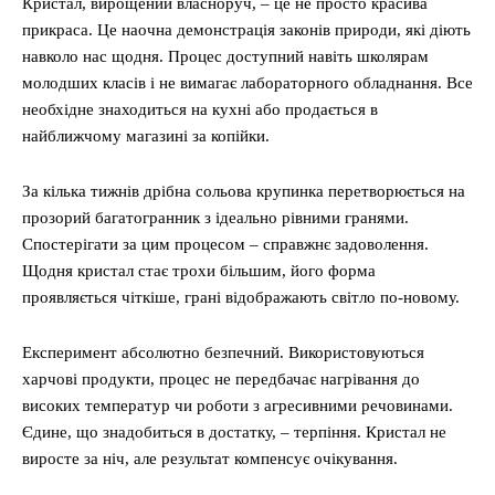
Кристал, вирощений власноруч, – це не просто красива
прикраса. Це наочна демонстрація законів природи, які діють
навколо нас щодня. Процес доступний навіть школярам
молодших класів і не вимагає лабораторного обладнання. Все
необхідне знаходиться на кухні або продається в
найближчому магазині за копійки.
За кілька тижнів дрібна сольова крупинка перетворюється на
прозорий багатогранник з ідеально рівними гранями.
Спостерігати за цим процесом – справжнє задоволення.
Щодня кристал стає трохи більшим, його форма
проявляється чіткіше, грані відображають світло по-новому.
Експеримент абсолютно безпечний. Використовуються
харчові продукти, процес не передбачає нагрівання до
високих температур чи роботи з агресивними речовинами.
Єдине, що знадобиться в достатку, – терпіння. Кристал не
виросте за ніч, але результат компенсує очікування.