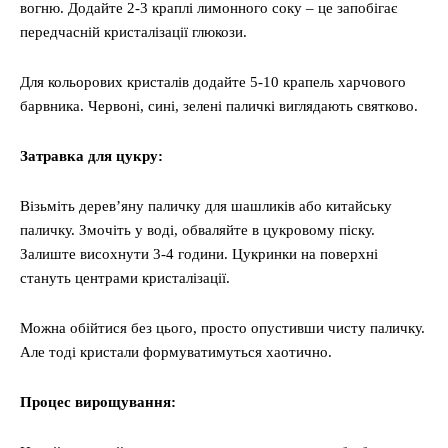
вогню. Додайте 2-3 краплі лимонного соку – це запобігає
передчасній кристалізації глюкози.
Для кольорових кристалів додайте 5-10 крапель харчового
барвника. Червоні, сині, зелені паличкі виглядають святково.
Затравка для цукру:
Візьміть дерев’яну паличку для шашликів або китайську
паличку. Змочіть у воді, обваляйте в цукровому піску.
Залиште висохнути 3-4 години. Цукринки на поверхні
стануть центрами кристалізації.
Можна обійтися без цього, просто опустивши чисту паличку.
Але тоді кристали формуватимуться хаотично.
Процес вирощування: