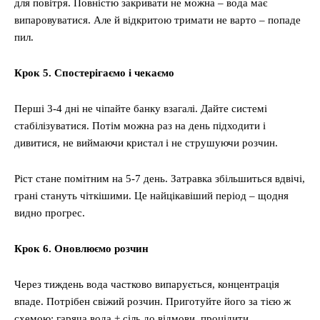
для повітря. Повністю закривати не можна – вода має
випаровуватися. Але й відкритою тримати не варто – попаде
пил.
Крок 5. Спостерігаємо і чекаємо
Перші 3-4 дні не чіпайте банку взагалі. Дайте системі
стабілізуватися. Потім можна раз на день підходити і
дивитися, не виймаючи кристал і не струшуючи розчин.
Ріст стане помітним на 5-7 день. Затравка збільшиться вдвічі,
грані стануть чіткішими. Це найцікавіший період – щодня
видно прогрес.
Крок 6. Оновлюємо розчин
Через тиждень вода частково випарується, концентрація
впаде. Потрібен свіжий розчин. Приготуйте його за тією ж
схемою: гаряча вода + сіль до відмови, процідити,