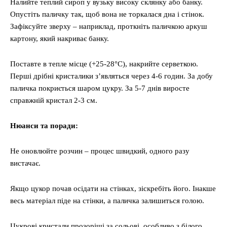
Налийте теплий сироп у вузьку високу склянку або банку.
Опустіть паличку так, щоб вона не торкалася дна і стінок.
Зафіксуйте зверху – наприклад, проткніть паличкою аркуш
картону, який накриває банку.
Поставте в тепле місце (+25-28°C), накрийте серветкою.
Перші дрібні кристалики з’являться через 4-6 годин. За добу
паличка покриється шаром цукру. За 5-7 днів виросте
справжній кристал 2-3 см.
Нюанси та поради:
Не оновлюйте розчин – процес швидкий, одного разу
вистачає.
Якщо цукор почав осідати на стінках, зіскребіть його. Інакше
весь матеріал піде на стінки, а паличка залишиться голою.
Цукрові кристали прозоріші за сольові, особливо з білого