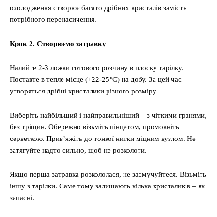
охолодження створює багато дрібних кристалів замість
потрібного перенасичення.
Крок 2. Створюємо затравку
Налийте 2-3 ложки готового розчину в плоску тарілку.
Поставте в тепле місце (+22-25°C) на добу. За цей час
утворяться дрібні кристалики різного розміру.
Виберіть найбільший і найправильніший – з чіткими гранями,
без тріщин. Обережно візьміть пінцетом, промокніть
серветкою. Прив’яжіть до тонкої нитки міцним вузлом. Не
затягуйте надто сильно, щоб не розколоти.
Якщо перша затравка розкололася, не засмучуйтеся. Візьміть
іншу з тарілки. Саме тому залишають кілька кристаликів – як
запасні.