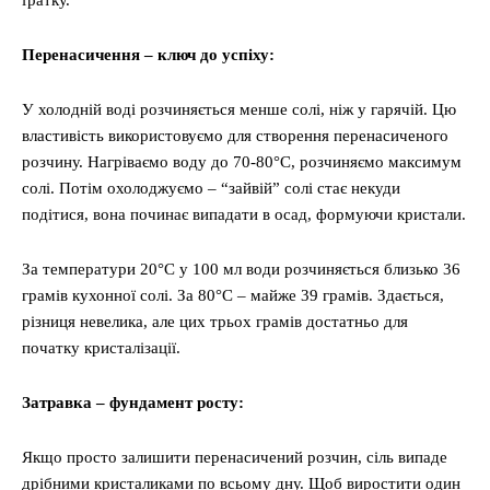
ґратку.
Перенасичення – ключ до успіху:
У холодній воді розчиняється менше солі, ніж у гарячій. Цю
властивість використовуємо для створення перенасиченого
розчину. Нагріваємо воду до 70-80°C, розчиняємо максимум
солі. Потім охолоджуємо – “зайвій” солі стає некуди
подітися, вона починає випадати в осад, формуючи кристали.
За температури 20°C у 100 мл води розчиняється близько 36
грамів кухонної солі. За 80°C – майже 39 грамів. Здається,
різниця невелика, але цих трьох грамів достатньо для
початку кристалізації.
Затравка – фундамент росту:
Якщо просто залишити перенасичений розчин, сіль випаде
дрібними кристаликами по всьому дну. Щоб виростити один