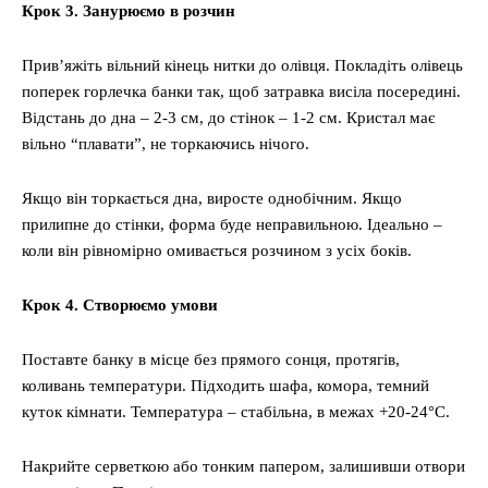
Крок 3. Занурюємо в розчин
Прив’яжіть вільний кінець нитки до олівця. Покладіть олівець
поперек горлечка банки так, щоб затравка висіла посередині.
Відстань до дна – 2-3 см, до стінок – 1-2 см. Кристал має
вільно “плавати”, не торкаючись нічого.
Якщо він торкається дна, виросте однобічним. Якщо
прилипне до стінки, форма буде неправильною. Ідеально –
коли він рівномірно омивається розчином з усіх боків.
Крок 4. Створюємо умови
Поставте банку в місце без прямого сонця, протягів,
коливань температури. Підходить шафа, комора, темний
куток кімнати. Температура – стабільна, в межах +20-24°C.
Накрийте серветкою або тонким папером, залишивши отвори