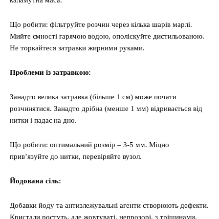
каламутна маса.
Що робити: фільтруйте розчин через кілька шарів марлі.
Мийте ємності гарячою водою, ополіскуйте дистильованою.
Не торкайтеся затравки жирними руками.
Проблеми із затравкою:
Занадто велика затравка (більше 1 см) може почати
розчинятися. Занадто дрібна (менше 1 мм) відривається від
нитки і падає на дно.
Що робити: оптимальний розмір – 3-5 мм. Міцно
прив’язуйте до нитки, перевіряйте вузол.
Йодована сіль:
Добавки йоду та антизлежувальні агенти створюють дефекти.
Кристали ростуть, але жовтуваті, непрозорі, з тріщинами.