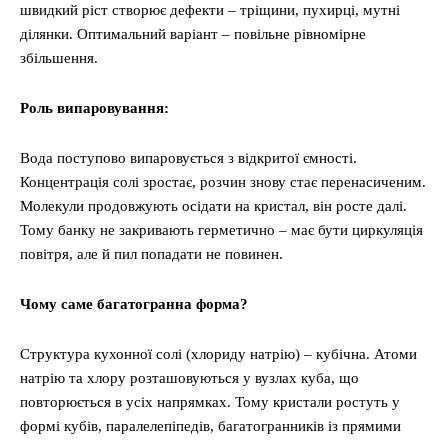
швидкий ріст створює дефекти – тріщини, пухирці, мутні
ділянки. Оптимальний варіант – повільне рівномірне
збільшення.
Роль випаровування:
Вода поступово випаровується з відкритої ємності.
Концентрація солі зростає, розчин знову стає перенасиченим.
Молекули продовжують осідати на кристал, він росте далі.
Тому банку не закривають герметично – має бути циркуляція
повітря, але й пил попадати не повинен.
Чому саме багатогранна форма?
Структура кухонної солі (хлориду натрію) – кубічна. Атоми
натрію та хлору розташовуються у вузлах куба, що
повторюється в усіх напрямках. Тому кристали ростуть у
формі кубів, паралелепіпедів, багатогранників із прямими