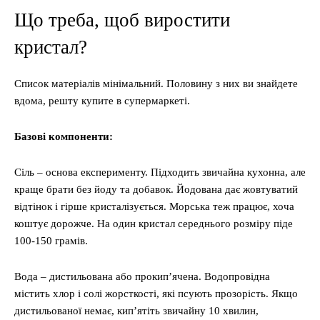
Що треба, щоб виростити
кристал?
Список матеріалів мінімальний. Половину з них ви знайдете
вдома, решту купите в супермаркеті.
Базові компоненти:
Сіль – основа експерименту. Підходить звичайна кухонна, але
краще брати без йоду та добавок. Йодована дає жовтуватий
відтінок і гірше кристалізується. Морська теж працює, хоча
коштує дорожче. На один кристал середнього розміру піде
100-150 грамів.
Вода – дистильована або прокип’ячена. Водопровідна
містить хлор і солі жорсткості, які псують прозорість. Якщо
дистильованої немає, кип’ятіть звичайну 10 хвилин,