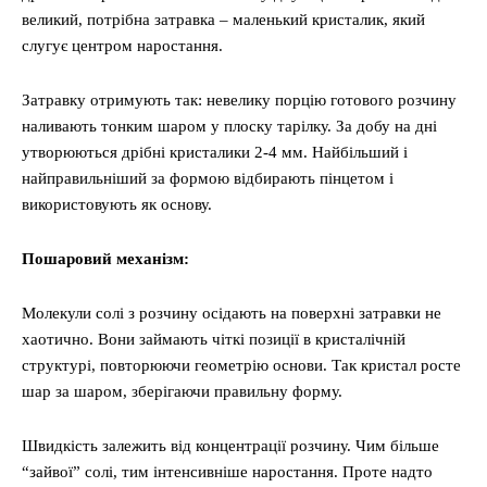
великий, потрібна затравка – маленький кристалик, який
слугує центром наростання.
Затравку отримують так: невелику порцію готового розчину
наливають тонким шаром у плоску тарілку. За добу на дні
утворюються дрібні кристалики 2-4 мм. Найбільший і
найправильніший за формою відбирають пінцетом і
використовують як основу.
Пошаровий механізм:
Молекули солі з розчину осідають на поверхні затравки не
хаотично. Вони займають чіткі позиції в кристалічній
структурі, повторюючи геометрію основи. Так кристал росте
шар за шаром, зберігаючи правильну форму.
Швидкість залежить від концентрації розчину. Чим більше
“зайвої” солі, тим інтенсивніше наростання. Проте надто