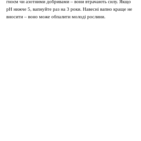
гноєм чи азотними добривами – вони втрачають силу. Якщо
pH нижче 5, вапнуйте раз на 3 роки. Навесні вапно краще не
вносити – воно може обпалити молоді рослини.