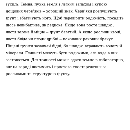
зусиль. Темна, пухка земля з легким запахом і купою
дощових черв’яків – хороший знак. Черв’яки розпушують
ґрунт і збагачують його. Щоб перевірити родючість, посадіть
щось невибагливе, як редиска. Якщо вона росте швидко,
листя зелене й міцне – ґрунт багатий. А якщо рослини кволі,
листя бліде чи плоди дрібні – поживних речовин бракує.
Піщані ґрунти зазвичай бідні, бо швидко втрачають вологу й
мінерали. Глинисті можуть бути родючими, але вода в них
застоюється. Для точності можна здати землю в лабораторію,
але на городі вистачить і простого спостереження за
рослинами та структурою ґрунту.