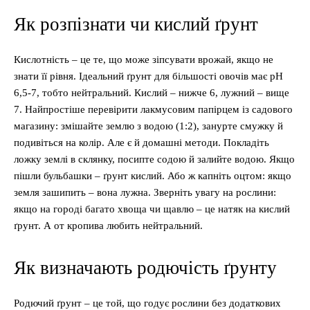
Як розпізнати чи кислий ґрунт
Кислотність – це те, що може зіпсувати врожай, якщо не
знати її рівня. Ідеальний ґрунт для більшості овочів має pH
6,5-7, тобто нейтральний. Кислий – нижче 6, лужний – вище
7. Найпростіше перевірити лакмусовим папірцем із садового
магазину: змішайте землю з водою (1:2), занурте смужку й
подивіться на колір. Але є й домашні методи. Покладіть
ложку землі в склянку, посипте содою й залийте водою. Якщо
пішли бульбашки – ґрунт кислий. Або ж капніть оцтом: якщо
земля зашипить – вона лужна. Зверніть увагу на рослини:
якщо на городі багато хвоща чи щавлю – це натяк на кислий
ґрунт. А от кропива любить нейтральний.
Як визначають родючість ґрунту
Родючий ґрунт – це той, що годує рослини без додаткових