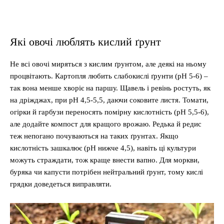
Які овочі люблять кислий ґрунт
Не всі овочі миряться з кислим ґрунтом, але деякі на ньому
процвітають. Картопля любить слабокислі ґрунти (pH 5-6) –
так вона менше хворіє на паршу. Щавель і ревінь ростуть, як
на дріжджах, при pH 4,5-5,5, даючи соковите листя. Томати,
огірки й гарбузи переносять помірну кислотність (pH 5,5-6),
але додайте компост для кращого врожаю. Редька й редис
теж непогано почуваються на таких ґрунтах. Якщо
кислотність зашкалює (pH нижче 4,5), навіть ці культури
можуть страждати, тож краще внести вапно. Для моркви,
буряка чи капусти потрібен нейтральний ґрунт, тому кислі
грядки доведеться виправляти.