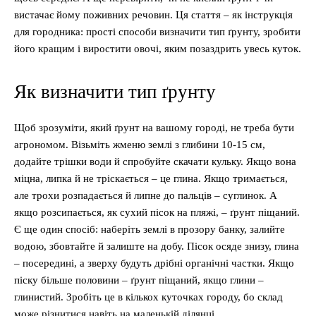
вистачає йому поживних речовин. Ця стаття – як інструкція
для городника: прості способи визначити тип ґрунту, зробити
його кращим і виростити овочі, яким позаздрить увесь куток.
Як визначити тип ґрунту
Щоб зрозуміти, який ґрунт на вашому городі, не треба бути
агрономом. Візьміть жменю землі з глибини 10-15 см,
додайте трішки води й спробуйте скачати кульку. Якщо вона
міцна, липка й не тріскається – це глина. Якщо тримається,
але трохи розпадається й липне до пальців – суглинок. А
якщо розсипається, як сухий пісок на пляжі, – ґрунт піщаний.
Є ще один спосіб: наберіть землі в прозору банку, залийте
водою, збовтайте й залиште на добу. Пісок осяде знизу, глина
– посередині, а зверху будуть дрібні органічні частки. Якщо
піску більше половини – ґрунт піщаний, якщо глини –
глинистий. Зробіть це в кількох куточках городу, бо склад
може різнитися навіть на маленькій ділянці.