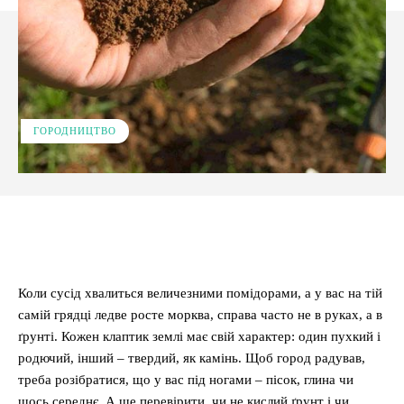
ГОРОДНИЦТВО
Facebook
X
Pinterest
WhatsApp
Коли сусід хвалиться величезними помідорами, а у вас на тій
самій грядці ледве росте морква, справа часто не в руках, а в
ґрунті. Кожен клаптик землі має свій характер: один пухкий і
родючий, інший – твердий, як камінь. Щоб город радував,
треба розібратися, що у вас під ногами – пісок, глина чи
щось середнє. А ще перевірити, чи не кислий ґрунт і чи