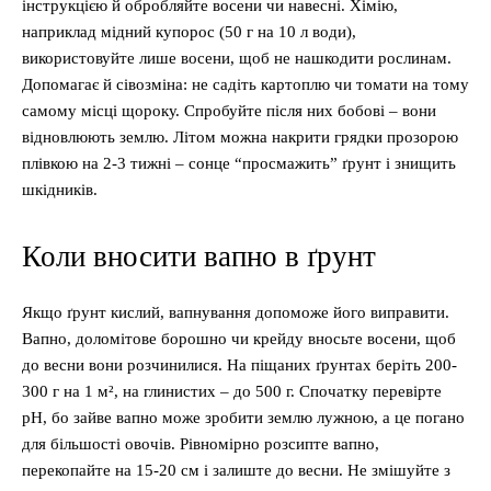
інструкцією й обробляйте восени чи навесні. Хімію,
наприклад мідний купорос (50 г на 10 л води),
використовуйте лише восени, щоб не нашкодити рослинам.
Допомагає й сівозміна: не садіть картоплю чи томати на тому
самому місці щороку. Спробуйте після них бобові – вони
відновлюють землю. Літом можна накрити грядки прозорою
плівкою на 2-3 тижні – сонце “просмажить” ґрунт і знищить
шкідників.
Коли вносити вапно в ґрунт
Якщо ґрунт кислий, вапнування допоможе його виправити.
Вапно, доломітове борошно чи крейду вносьте восени, щоб
до весни вони розчинилися. На піщаних ґрунтах беріть 200-
300 г на 1 м², на глинистих – до 500 г. Спочатку перевірте
pH, бо зайве вапно може зробити землю лужною, а це погано
для більшості овочів. Рівномірно розсипте вапно,
перекопайте на 15-20 см і залиште до весни. Не змішуйте з