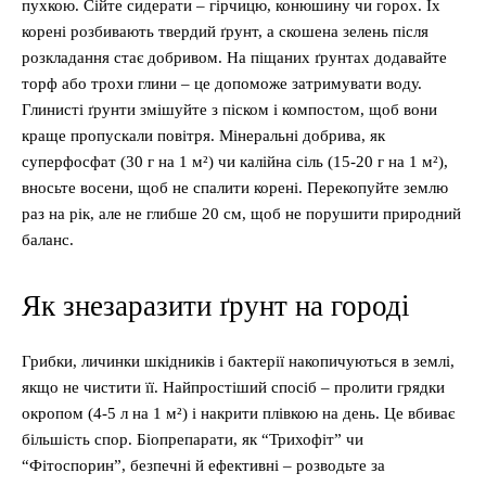
пухкою. Сійте сидерати – гірчицю, конюшину чи горох. Їх
корені розбивають твердий ґрунт, а скошена зелень після
розкладання стає добривом. На піщаних ґрунтах додавайте
торф або трохи глини – це допоможе затримувати воду.
Глинисті ґрунти змішуйте з піском і компостом, щоб вони
краще пропускали повітря. Мінеральні добрива, як
суперфосфат (30 г на 1 м²) чи калійна сіль (15-20 г на 1 м²),
вносьте восени, щоб не спалити корені. Перекопуйте землю
раз на рік, але не глибше 20 см, щоб не порушити природний
баланс.
Як знезаразити ґрунт на городі
Грибки, личинки шкідників і бактерії накопичуються в землі,
якщо не чистити її. Найпростіший спосіб – пролити грядки
окропом (4-5 л на 1 м²) і накрити плівкою на день. Це вбиває
більшість спор. Біопрепарати, як “Трихофіт” чи
“Фітоспорин”, безпечні й ефективні – розводьте за