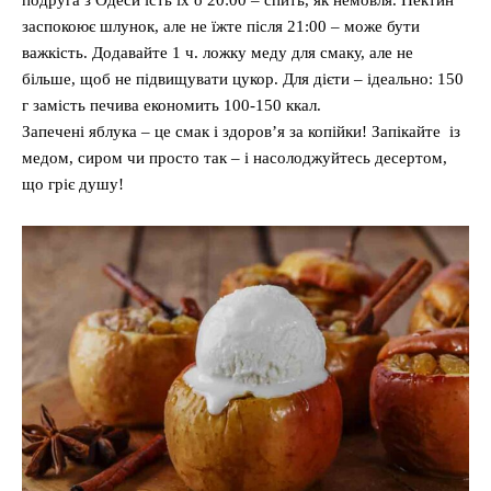
подруга з Одеси їсть їх о 20:00 – спить, як немовля. Пектин
заспокоює шлунок, але не їжте після 21:00 – може бути
важкість. Додавайте 1 ч. ложку меду для смаку, але не
більше, щоб не підвищувати цукор. Для дієти – ідеально: 150
г замість печива економить 100-150 ккал.
Запечені яблука – це смак і здоров’я за копійки! Запікайте із
медом, сиром чи просто так – і насолоджуйтесь десертом,
що гріє душу!