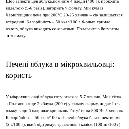
Щоб запекти цілі яблука,помийте 4 плоди (400 г), проколіть
виделкою (5-6 разів), загорніть у фольгу. Мій кум із
Чернігівщини пече при 200°C 20-25 хвилин – сік залишається
всередині. Калорійність – 50 ккал/100 г. Фольга тримає
вологу, яблука виходять соковитими. Подавайте з йогуртом
для смаку.
Печені яблука в мікрохвильовці:
користь
У мікрохвильовці яблука готуються за 5-7 хвилин. Моя тітка
з Полтави кладе 2 яблука (200 г) у скляну форму, додає 1 ст.
ложку води й накриває кришкою. Готуйте на 800 Вт 5 хвилин.
Калорійність – 50 ккал/100 г. Печені яблука багаті пектином
(2 г/100 г), який підтримує травлення, і калієм (100 мг/100 г)