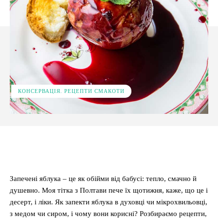
КОНСЕРВАЦІЯ. РЕЦЕПТИ СМАКОТИ
Facebook
X
Pinterest
WhatsApp
Запечені яблука – це як обійми від бабусі: тепло, смачно й
душевно. Моя тітка з Полтави пече їх щотижня, каже, що це і
десерт, і ліки. Як запекти яблука в духовці чи мікрохвильовці,
з медом чи сиром, і чому вони корисні? Розбираємо рецепти,