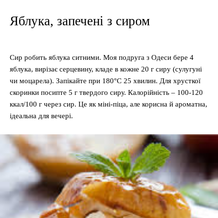
Яблука, запечені з сиром
Сир робить яблука ситними. Моя подруга з Одеси бере 4
яблука, вирізає серцевину, кладе в кожне 20 г сиру (сулугуні
чи моцарела). Запікайте при 180°C 25 хвилин. Для хрусткої
скоринки посипте 5 г твердого сиру. Калорійність – 100-120
ккал/100 г через сир. Це як міні-піца, але корисна й ароматна,
ідеальна для вечері.