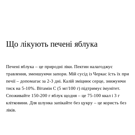
Що лікують печені яблука
Печені яблука – це природні ліки. Пектин налагоджує
травлення, зменшуючи запори. Мій сусід із Черкас їсть їх при
печії – допомагає за 2-3 дні. Калій зміцнює серце, знижуючи
тиск на 5-10%. Вітамін С (5 мг/100 г) підтримує імунітет.
Споживайте 150-200 г яблук щодня – це 75-100 ккал і 3 г
клітковини. Для шлунка запікайте без цукру – це користь без
ліків.