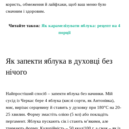
користь, обмеження й лайфхаки, щоб ваш меню було
смачним і здоровим.
Читайте також:
Як карамелізувати яблука: рецепт на 4
порції
Як запекти яблука в духовці без
нічого
Найпростіший спосіб – запекти яблука без начинки. Мій
сусід із Черкас бере 4 яблука (кислі сорти, як Антонівка),
миє, вирізає серцевину й ставить у духовку при 180°C на 20-
25 хвилин. Форму змастіть олією (5 мл) або покладіть
пергамент. Яблука пускають сік і стають м’якими, але
тримають форму. Калорійність – 50 ккал/100 г, а смак – як із