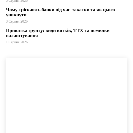
5 Серпня 2026
Чому тріскають банки під час закатки та як цього
уникнути
3 Серпня 2026
Прикатка ґрунту: види котків, ТТХ та помилки
налаштування
1 Серпня 2026