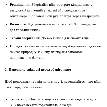
Розміщення
: Зберігайте яйця гострим кінцем вниз у
заводській картонній упаковці або спеціальному
контейнері, щоб зменшити рух повітря через шкаралупу.
Вологість
: Підтримуйте вологість 70-80% (стандартна
для холодильників).
Термін зберігання
: До 4-6 тижнів для свіжих яєць.
Порада
: Уникайте миття яєць перед зберіганням, адже це
змиває природну захисну плівку, яка запобігає
проникненню бактерій.
2
. Перевірка свіжості перед зберіганням
Щоб подовжити термін придатності, переконайтеся, що яйця
свіжі перед зберіганням.
Тест у воді
: Опустіть яйце в склянку з холодною водою:
Свіже: Лежить горизонтально на дні.