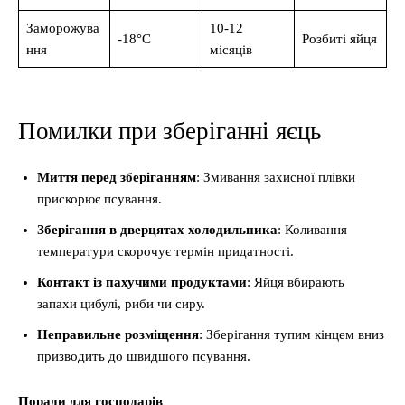
Заморожува
10-12
-18°C
Розбиті яйця
ння
місяців
Помилки при зберіганні яєць
Миття перед зберіганням
: Змивання захисної плівки
прискорює псування.
Зберігання в дверцятах холодильника
: Коливання
температури скорочує термін придатності.
Контакт із пахучими продуктами
: Яйця вбирають
запахи цибулі, риби чи сиру.
Неправильне розміщення
: Зберігання тупим кінцем вниз
призводить до швидшого псування.
Поради для господарів