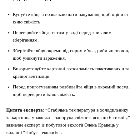
Купуйте яйця з позначкою дати пакування, щоб оцінити
їхню свіжість.
Перевіряйте яйця тестом у воді перед тривалим
зберіганням.
Зберігайте яйця окремо від сирих м’яса, риби чи овочів,
щоб уникнути зараження.
Використовуйте картонні лотки замість пластикових для
кращої вентиляції.
Перед приготуванням розбивайте яйця в окремий посуд,
щоб перевірити їхню свіжість.
Цитата експерта
: “Стабільна температура в холодильнику
та картонна упаковка – запорука свіжості яєць до 6 тижнів,” –
зазначає експерт із побутової екології Олена Кравець у
виданні “Побут і екологія”.