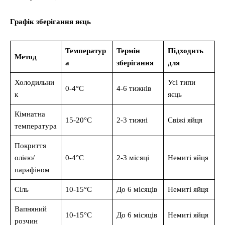
Графік зберігання яєць
Температур
Термін
Підходить
Метод
а
зберігання
для
Холодильни
Усі типи
0-4°C
4-6 тижнів
к
яєць
Кімнатна
15-20°C
2-3 тижні
Свіжі яйця
температура
Покриття
олією/
0-4°C
2-3 місяці
Немиті яйця
парафіном
Сіль
10-15°C
До 6 місяців
Немиті яйця
Вапняний
10-15°C
До 6 місяців
Немиті яйця
розчин