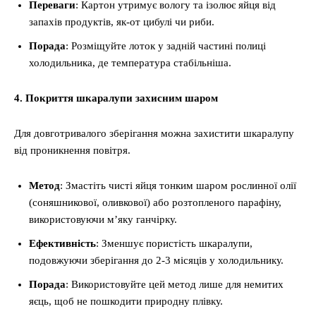
Переваги
: Картон утримує вологу та ізолює яйця від
запахів продуктів, як-от цибулі чи риби.
Порада
: Розміщуйте лоток у задній частині полиці
холодильника, де температура стабільніша.
4. Покриття шкаралупи захисним шаром
Для довготривалого зберігання можна захистити шкаралупу
від проникнення повітря.
Метод
: Змастіть чисті яйця тонким шаром рослинної олії
(соняшникової, оливкової) або розтопленого парафіну,
використовуючи м’яку ганчірку.
Ефективність
: Зменшує пористість шкаралупи,
подовжуючи зберігання до 2-3 місяців у холодильнику.
Порада
: Використовуйте цей метод лише для немитих
яєць, щоб не пошкодити природну плівку.