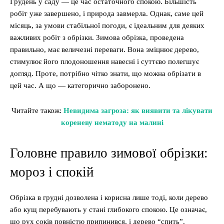
Грудень у саду — це час остаточного спокою. Більшість
робіт уже завершено, і природа завмерла. Однак, саме цей
місяць, за умови стабільної погоди, є ідеальним для деяких
важливих робіт з обрізки. Зимова обрізка, проведена
правильно, має величезні переваги. Вона зміцнює дерево,
стимулює його плодоношення навесні і суттєво полегшує
догляд. Проте, потрібно чітко знати, що можна обрізати в
цей час. А що — категорично заборонено.
Читайте також:
Невидима загроза: як виявити та лікувати
кореневу нематоду на малині
Головне правило зимової обрізки:
мороз і спокій
Обрізка в грудні дозволена і корисна лише тоді, коли дерево
або кущ перебувають у стані глибокого спокою. Це означає,
що рух соків повністю припинився, і дерево “спить”.