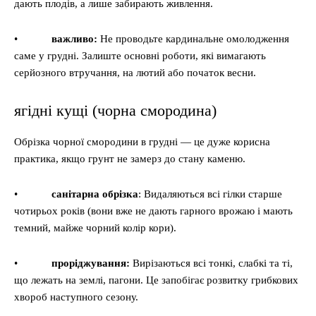
дають плодів, а лише забирають живлення.
•
важливо:
Не проводьте кардинальне омолодження
саме у грудні. Залиште основні роботи, які вимагають
серйозного втручання, на лютий або початок весни.
ягідні кущі (чорна смородина)
Обрізка чорної смородини в грудні — це дуже корисна
практика, якщо грунт не замерз до стану каменю.
•
санітарна обрізка
: Видаляються всі гілки старше
чотирьох років (вони вже не дають гарного врожаю і мають
темний, майже чорний колір кори).
•
проріджування:
Вирізаються всі тонкі, слабкі та ті,
що лежать на землі, пагони. Це запобігає розвитку грибкових
хвороб наступного сезону.