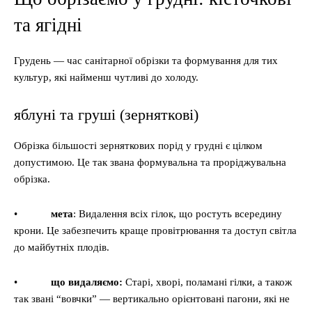
та ягідні
Грудень — час санітарної обрізки та формування для тих
культур, які найменш чутливі до холоду.
яблуні та груші (зерняткові)
Обрізка більшості зерняткових порід у грудні є цілком
допустимою. Це так звана формувальна та проріджувальна
обрізка.
•
мета
: Видалення всіх гілок, що ростуть всередину
крони. Це забезпечить краще провітрювання та доступ світла
до майбутніх плодів.
•
що видаляємо:
Старі, хворі, поламані гілки, а також
так звані “вовчки” — вертикально орієнтовані пагони, які не