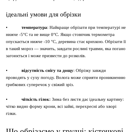
ідеальні умови для обрізки
•
температура
: Найкраще обрізати при температурі не
нижче -5°C та не вище 0°C. Якщо стовпчик термометра
опускається нижче -10 °C, деревина стає крихкою. Обрізати її
в такий мороз — значить, завдати рослині травми, яка погано
загоюється і може призвести до розколів.
•
відсутність снігу та дощу
: Обрізку завжди
проводять у суху погоду. Волога може сприяти проникненню
грибкових суперечок у свіжий зріз.
•
чіткість гілок:
Зима без листя дає ідеальну картину:
чітко видно форму крони, всі зайві, перехресні або хворі
гілки.
Що обрізаємо у грудні: кісточкові