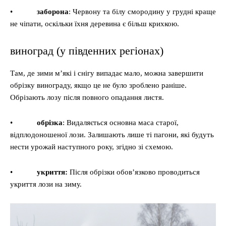
•
заборона
: Червону та білу смородину у грудні краще
не чіпати, оскільки їхня деревина є більш крихкою.
виноград (у південних регіонах)
Там, де зими м’які і снігу випадає мало, можна завершити
обрізку винограду, якщо це не було зроблено раніше.
Обрізають лозу після повного опадання листя.
•
обрізка
: Видаляється основна маса старої,
відплодоношеної лози. Залишають лише ті пагони, які будуть
нести урожай наступного року, згідно зі схемою.
•
укриття:
Після обрізки обов’язково проводиться
укриття лози на зиму.