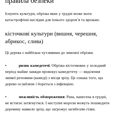
правила безпеки
Існують культури, обрізка яких у грудні може мати
катастрофічні наслідки для їхнього здоров’я та врожаю.
кісточкові культури (вишня, черешня,
абрикос, слива)
Ці дерева є найбільш чутливими до зимової обрізки.
•
ризик камедетечі
: Обрізка кісточкових у холодний
період майже завжди провокує камедетечу — виділення
липкої речовини (камеді) з місця зрізу. Це ознака того, що
дерево ослаблене і бореться з інфекцією.
•
можливість обмороження
: Рана, нанесена в грудні,
не встигає затягнутися. І наступні морози можуть пошкодити
деревину навколо зрізу, що загрожує загибеллю гілки.