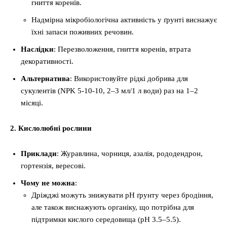
гниття коренів.
Надмірна мікробіологічна активність у ґрунті виснажує
їхні запаси поживних речовин.
Наслідки
: Перезволоження, гниття коренів, втрата
декоративності.
Альтернатива
: Використовуйте рідкі добрива для
сукулентів (NPK 5-10-10, 2–3 мл/1 л води) раз на 1–2
місяці.
2. Кислолюбні рослини
Приклади
: Журавлина, чорниця, азалія, рододендрон,
гортензія, вересові.
Чому не можна
:
Дріжджі можуть знижувати pH ґрунту через бродіння,
але також виснажують органіку, що потрібна для
підтримки кислого середовища (pH 3.5–5.5).