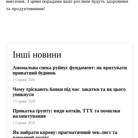
внесення. З цими порадами ваші рослини будуть здоровими
та продуктивними!
Інші новини
Аномальна спека руйнує фундамент: як врятувати
приватний будинок
5 Серпня 2026
Чому тріскають банки під час закатки та як цього
уникнути
3 Серпня 2026
Прикатка ґрунту: види котків, ТТХ та помилки
налаштування
1 Серпня 2026
Як вибрати корову: прагматичний чек-лист та
народний досвід