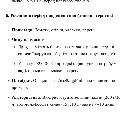
калію, 15 г/10 л) перед періодом спокою.
6. Рослини в період плодоношення (липень–серпень)
Приклади
: Томати, огірки, кабачки, перець.
Чому не можна
:
Дріжджі містять багато азоту, який у липні–серпні
сприяє “жируванню” (ріст листя на шкоду плодам).
У спеку (>25–30°C) дріжджі підвищують потребу у
воді, що може викликати стрес.
Наслідки
: Опадання зав’язей, дрібні плоди, зниження
врожаю.
Альтернатива
: Використовуйте зольний настій (200 г/10
л) або монофосфат калію (15 г/10 л) раз на 7–10 днів.