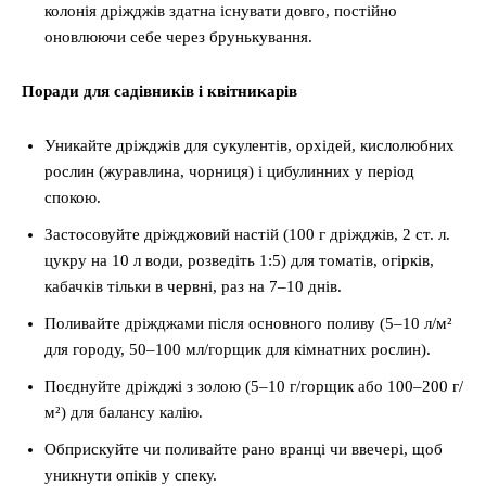
колонія дріжджів здатна існувати довго, постійно
оновлюючи себе через брунькування.
Поради для садівників і квітникарів
Уникайте дріжджів для сукулентів, орхідей, кислолюбних
рослин (журавлина, чорниця) і цибулинних у період
спокою.
Застосовуйте дріжджовий настій (100 г дріжджів, 2 ст. л.
цукру на 10 л води, розведіть 1:5) для томатів, огірків,
кабачків тільки в червні, раз на 7–10 днів.
Поливайте дріжджами після основного поливу (5–10 л/м²
для городу, 50–100 мл/горщик для кімнатних рослин).
Поєднуйте дріжджі з золою (5–10 г/горщик або 100–200 г/
м²) для балансу калію.
Обприскуйте чи поливайте рано вранці чи ввечері, щоб
уникнути опіків у спеку.