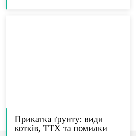
Прикатка ґрунту: види
котків, ТТХ та помилки