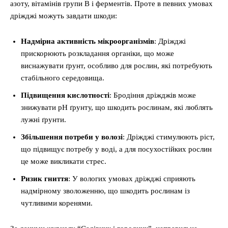
азоту, вітамінів групи B і ферментів. Проте в певних умовах
дріжджі можуть завдати шкоди:
Надмірна активність мікроорганізмів
: Дріжджі
прискорюють розкладання органіки, що може
виснажувати ґрунт, особливо для рослин, які потребують
стабільного середовища.
Підвищення кислотності
: Бродіння дріжджів може
знижувати pH ґрунту, що шкодить рослинам, які люблять
лужні ґрунти.
Збільшення потреби у волозі
: Дріжджі стимулюють ріст,
що підвищує потребу у воді, а для посухостійких рослин
це може викликати стрес.
Ризик гниття
: У вологих умовах дріжджі сприяють
надмірному зволоженню, що шкодить рослинам із
чутливими коренями.