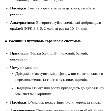
Наслідки
: Гниття коренів, втрата цвітіння, загибель
рослини.
Альтернатива
: Використовуйте спеціальні добрива для
орхідей (NPK 3-6-6, 2 мл/1 л) раз на 10–14 днів.
4. Рослини з чутливою кореневою системою
Приклади
: Фіалки (сенполії), глоксинії, бегонії,
цикламени.
Чому не можна
:
Дріжджі активізують мікрофлору, що може викликати
перезволоження та гниття чутливих коренів.
Надмірна стимуляція росту призводить до дисбалансу
між листям і корінням.
Наслідки
: В’янення, пожовтіння листя, коренева гниль.
Альтернатива
: Підживлюйте розчином золи (5 г/1 л) або