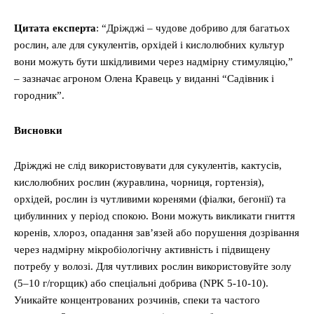
Цитата експерта
: “Дріжджі – чудове добриво для багатьох
рослин, але для сукулентів, орхідей і кислолюбних культур
вони можуть бути шкідливими через надмірну стимуляцію,”
– зазначає агроном Олена Кравець у виданні “Садівник і
городник”.
Висновки
Дріжджі не слід використовувати для сукулентів, кактусів,
кислолюбних рослин (журавлина, чорниця, гортензія),
орхідей, рослин із чутливими коренями (фіалки, бегонії) та
цибулинних у період спокою. Вони можуть викликати гниття
коренів, хлороз, опадання зав’язей або порушення дозрівання
через надмірну мікробіологічну активність і підвищену
потребу у волозі. Для чутливих рослин використовуйте золу
(5–10 г/горщик) або спеціальні добрива (NPK 5-10-10).
Уникайте концентрованих розчинів, спеки та частого