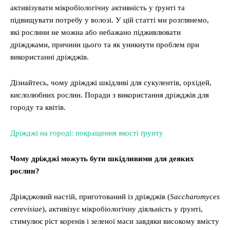
активізувати мікробіологічну активність у ґрунті та
підвищувати потребу у волозі. У цій статті ми розглянемо,
які рослини не можна або небажано підживлювати
дріжджами, причини цього та як уникнути проблем при
використанні дріжджів.
Дізнайтесь, чому дріжджі шкідливі для сукулентів, орхідей,
кислолюбних рослин. Поради з використання дріжджів для
городу та квітів.
Дріжджі на городі: покращення якості ґрунту
Чому дріжджі можуть бути шкідливими для деяких
рослин?
Дріжджовий настій, приготований із дріжджів (
Saccharomyces
cerevisiae
), активізує мікробіологічну діяльність у ґрунті,
стимулює ріст коренів і зеленої маси завдяки високому вмісту