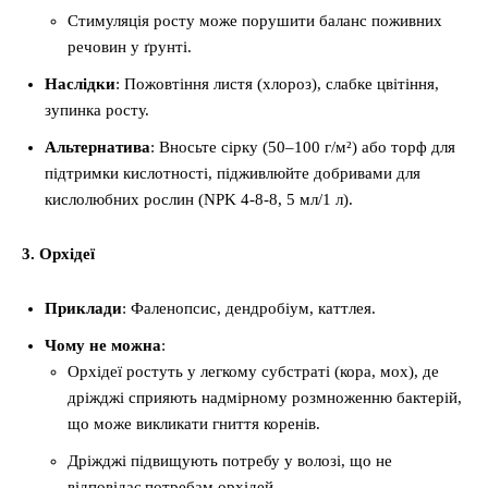
Стимуляція росту може порушити баланс поживних
речовин у ґрунті.
Наслідки
: Пожовтіння листя (хлороз), слабке цвітіння,
зупинка росту.
Альтернатива
: Вносьте сірку (50–100 г/м²) або торф для
підтримки кислотності, підживлюйте добривами для
кислолюбних рослин (NPK 4-8-8, 5 мл/1 л).
3. Орхідеї
Приклади
: Фаленопсис, дендробіум, каттлея.
Чому не можна
:
Орхідеї ростуть у легкому субстраті (кора, мох), де
дріжджі сприяють надмірному розмноженню бактерій,
що може викликати гниття коренів.
Дріжджі підвищують потребу у волозі, що не
відповідає потребам орхідей.