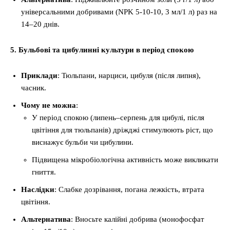
універсальними добривами (NPK 5-10-10, 3 мл/1 л) раз на
14–20 днів.
5. Бульбові та цибулинні культури в період спокою
Приклади
: Тюльпани, нарциси, цибуля (після липня),
часник.
Чому не можна
:
У період спокою (липень–серпень для цибулі, після
цвітіння для тюльпанів) дріжджі стимулюють ріст, що
виснажує бульби чи цибулини.
Підвищена мікробіологічна активність може викликати
гниття.
Наслідки
: Слабке дозрівання, погана лежкість, втрата
цвітіння.
Альтернатива
: Вносьте калійні добрива (монофосфат