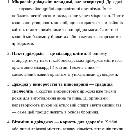
Мікросвіт дріжджів: невидимі, але всюдисущі
. Дріжджі
— надзвичайно дрібні одноклітинні організми. Їх не
побачити неозброєним оком, лише через мікроскоп. Проте
коли вони утворюють колонії, що складаються з мільйонів
клітин, стають помітними як однорідна маса. Саме такі
колонії ми бачимо у брикетах або пакетах з пекарськими
дріжджами.
Пакет дріжджів — це мільярд клітин
. В одному
стандартному пакеті хлібопекарських дріжджів міститься
орієнтовно мільярд (!) клітин. І кожна з них —
самостійний живий організм із унікальними функціями.
Дріжджі у виноробстві та пивоварінні — традиція
тисячоліть
. Людство використовує дріжджі вже тисячі
років для виготовлення вина та пива. Ці організми
перетворюють цукри на етиловий спирт і вуглекислий газ
— саме цей процес лежить в основі бродіння.
Вітаміни в дріжджах — користь для здоров’я
. Хлібні
або пивні дріжджі містять велику кількість вітамінів групи