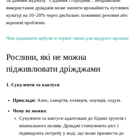
За даними журналу “Садівник і городник”, неправильне
використання дріжджів може знизити врожайність чутливих
культур на 10–20% через дисбаланс поживних речовин або
кореневі проблеми.
Чим підживити цибулю в червні–липні для щедрого врожаю
Рослини, які не можна
підживлювати дріжджами
1. Сукуленти та кактуси
Приклади
: Алое, хавортія, ехеверія, опунція, седум.
Чому не можна
:
Сукуленти та кактуси адаптовані до бідних ґрунтів і
мінімального поливу. Дріжджі стимулюють ріст і
підвищують потребу у воді, що може призвести до