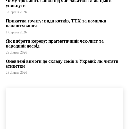
Чому тріскають банки під час закатки та як цього
уникнути
3 Серпня 2026
Прикатка ґрунту: види котків, ТТХ та помилки
налаштування
1 Серпня 2026
Як вибрати корову: прагматичний чек-лист та
народний досвід
29 Липня 2026
Оновлені вимоги до складу соків в Україні: як читати
етикетки
28 Липня 2026