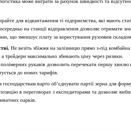
логістика може виграти за рахунок швидкості та відсутно
райте для відвантаження ті підприємства, які мають ста
осередньо на станції відправлення дозволяє отримати зн
гони, що зменшує плату за користування рухомим складом
тві.
Не везіть збіжжя на залізницю прямо з-під комбайна
 а трейдери максимально збивають ціну через ризики.
 полімерних рукавів дозволить перечекати першу хвилю 
тується до нових тарифів.
 господарствам варто об’єднувати партії зерна для форм
позицію в переговорах з експедиторами та дозволяє виби
риватних парків.