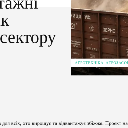
тажні
як
сектору
АГРОТЕХНІКА. АГРОЗАСО
Pinterest
WhatsApp
 для всіх, хто вирощує та відвантажує збіжжя. Проєкт на