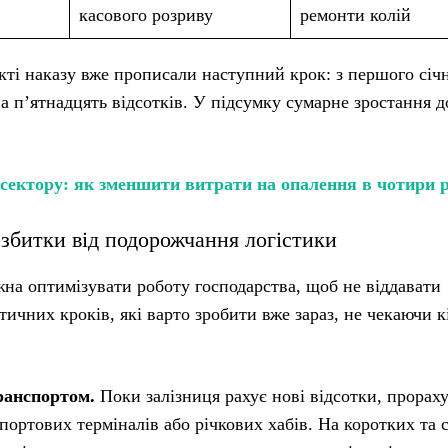
касового розриву
ремонти колій
ті наказу вже прописали наступний крок: з першого січ
 п’ятнадцять відсотків. У підсумку сумарне зростання д
осектору: як зменшити витрати на опалення в чотири 
 збитки від подорожчання логістики
жна оптимізувати роботу господарства, щоб не віддавати
тичних кроків, які варто зробити вже зараз, не чекаючи к
ранспортом.
Поки залізниця рахує нові відсотки, прорах
портових терміналів або річкових хабів. На коротких та 