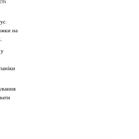
сті
тус
ижки на
.
 у
паніки
ування
вати