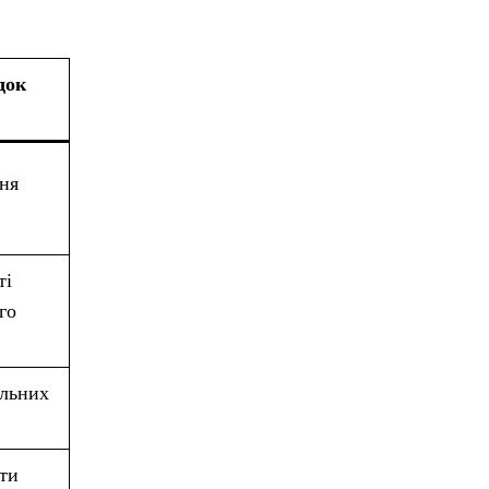
док
ня
ті
го
ельних
ати