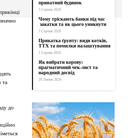
приватний будинок
е
5 Серпня 2026
прикінці
Чому тріскають банки під час
 значно
закатки та як цього уникнути
3 Серпня 2026
Прикатка ґрунту: види котків,
ТТХ та помилки налаштування
1 Серпня 2026
Як вибрати корову:
прагматичний чек-лист та
народний досвід
дцять
29 Липня 2026
 та
оду до
иційно
іметься