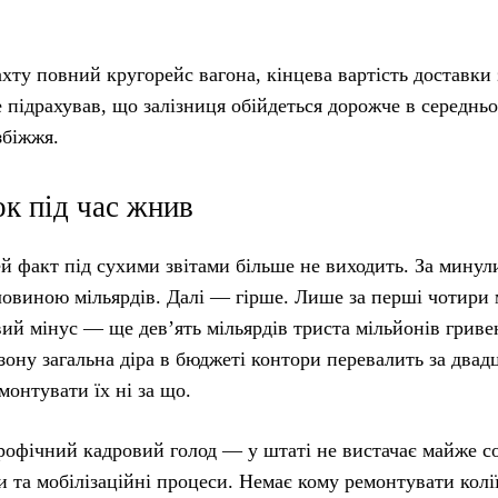
ахту повний кругорейс вагона, кінцева вартість доставки 
 підрахував, що залізниця обійдеться дорожче в середнь
збіжжя.
ок під час жнив
ей факт під сухими звітами більше не виходить. За минул
ловиною мільярдів. Далі — гірше. Лише за перші чотири 
вий мінус — ще дев’ять мільярдів триста мільйонів гриве
езону загальна діра в бюджеті контори перевалить за двад
емонтувати їх ні за що.
рофічний кадровий голод — у штаті не вистачає майже с
и та мобілізаційні процеси. Немає кому ремонтувати колії