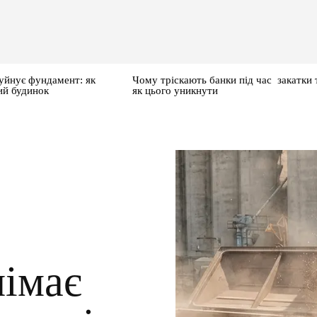
уйнує фундамент: як
Чому тріскають банки під час закатки 
ий будинок
як цього уникнути
німає