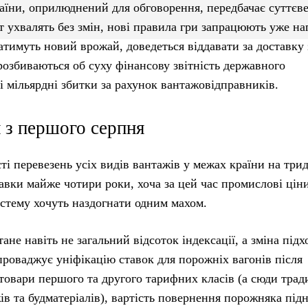
раїни, оприлюднений для обговорення, передбачає суттєв
 ухвалять без змін, нові правила гри запрацюють уже на
ватимуть новий врожай, доведеться віддавати за доставку
розбиваються об суху фінансову звітність державного
і мільярдні збитки за рахунок вантажовідправників.
я з першого серпня
і перевезень усіх видів вантажів у межах країни на три
тавки майже чотири роки, хоча за цей час промислові ціни
истему хочуть наздогнати одним махом.
е навіть не загальний відсоток індексації, а зміна підх
проваджує уніфікацію ставок для порожніх вагонів після
 товари першого та другого тарифних класів (а сюди трад
в та будматеріалів), вартість повернення порожняка підн