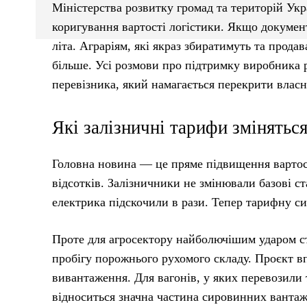
Міністерства розвитку громад та територій Ук
коригування вартості логістики. Якщо документ
літа. Аграріям, які якраз збиратимуть та прода
більше. Усі розмови про підтримку виробника 
перевізника, який намагається перекрити власн
Які залізничні тарифи змінятьс
Головна новина — це пряме підвищення вартост
відсотків. Залізничники не змінювали базові с
електрика підскочили в рази. Тепер тарифну с
Проте для агросектору найболючішим ударом стан
пробігу порожнього рухомого складу. Проєкт в
вивантаження. Для вагонів, у яких перевозили
відноситься значна частина сировинних вантажі