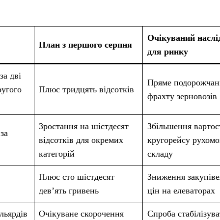
Очікуваний наслі
План з першого серпня
для ринку
за дві
Пряме подорожчан
ругого
Плюс тридцять відсотків
фрахту зерновозів
Зростання на шістдесят
Збільшення вартос
за
відсотків для окремих
кругорейсу рухомо
категорій
складу
Плюс сто шістдесят
Зниження закупів
дев’ять гривень
цін на елеваторах
льярдів
Очікуване скорочення
Спроба стабілізув