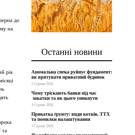
зерна до
ому на
Останні новини
ий рік
Аномальна спека руйнує фундамент:
як врятувати приватний будинок
місяці
5 Серпня 2026
нь
Чому тріскають банки під час
цять
закатки та як цього уникнути
3 Серпня 2026
Прикатка ґрунту: види котків, ТТХ
та помилки налаштування
орока
1 Серпня 2026
 та