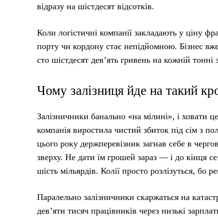
відразу на шістдесят відсотків.
Коли логістичні компанії закладають у ціну фр
порту чи кордону стає непідйомною. Бізнес вже
сто шістдесят дев’ять гривень на кожній тонні 
Чому залізниця йде на такий кр
Залізничники банально «на мілині», і ховати ц
компанія виростила чистий збиток під сім з по
цього року держперевізник загнав себе в черго
зверху. Не дати їм грошей зараз — і до кінця с
шість мільярдів. Колії просто розлізуться, бо р
Паралельно залізничники скаржаться на катаст
дев’яти тисяч працівників через низькі зарплат