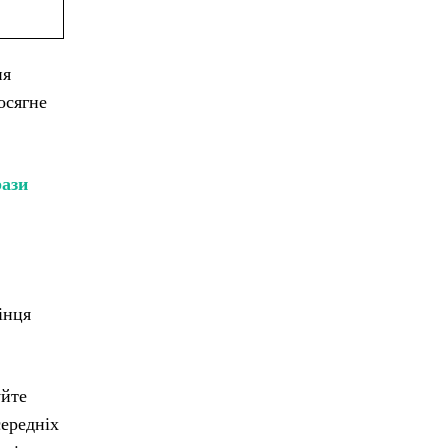
ня
осягне
рази
інця
уйте
середніх