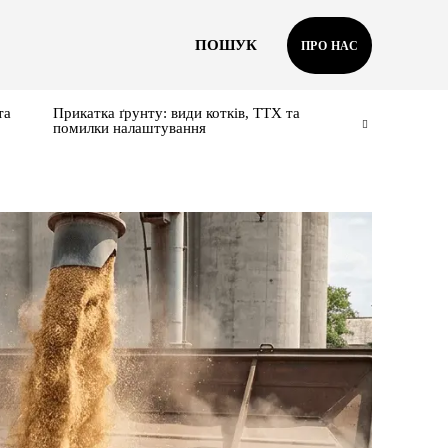
ПОШУК
ПРО НАС
та
Прикатка ґрунту: види котків, ТТХ та
помилки налаштування