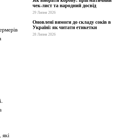
Як вибрати корову: прагматичний
чек-лист та народний досвід
29 Липня 2026
Оновлені вимоги до складу соків в
Україні: як читати етикетки
фермерів
28 Липня 2026
а
і.
а
 які