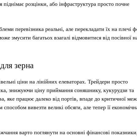
я піднімає розцінки, або інфраструктура просто почне
облеми перевізника реальні, але перекладати їх на плечі 
оже змусити багатьох взагалі відмовитися від посівної н
для зерна
вельні ціни на лінійних елеваторах. Трейдери просто
ика, знижуючи ціну приймання соняшнику, кукурудзи та
а, яке працює далеко від портів, впаде до критичної меж
 способом вивезти великі обсяги, але тепер її економічн
жчання варто поглянути на основні фінансові показники,