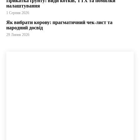
Прикатка ґрунту: види котків, ТТХ та помилки
налаштування
1 Серпня 2026
Як вибрати корову: прагматичний чек-лист та
народний досвід
29 Липня 2026