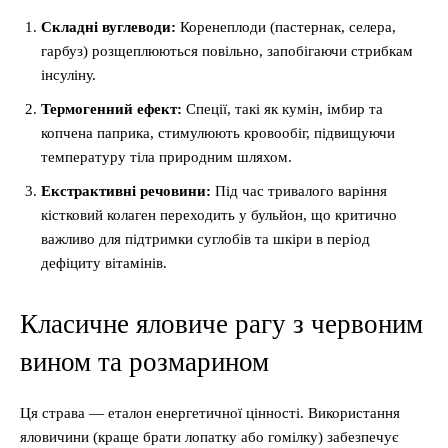
Складні вуглеводи:
Коренеплоди (пастернак, селера,
гарбуз) розщеплюються повільно, запобігаючи стрибкам
інсуліну.
Термогенний ефект:
Спеції, такі як кумін, імбир та
копчена паприка, стимулюють кровообіг, підвищуючи
температуру тіла природним шляхом.
Екстрактивні речовини:
Під час тривалого варіння
кістковий колаген переходить у бульйон, що критично
важливо для підтримки суглобів та шкіри в період
дефіциту вітамінів.
Класичне яловиче рагу з червоним
вином та розмарином
Ця страва — еталон енергетичної цінності. Використання
яловичини (краще брати лопатку або гомілку) забезпечує