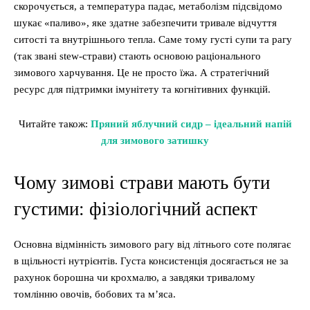
скорочується, а температура падає, метаболізм підсвідомо
шукає «паливо», яке здатне забезпечити тривале відчуття
ситості та внутрішнього тепла. Саме тому густі супи та рагу
(так звані stew-страви) стають основою раціонального
зимового харчування. Це не просто їжа. А стратегічний
ресурс для підтримки імунітету та когнітивних функцій.
Читайте також:
Пряний яблучний сидр – ідеальний напій
для зимового затишку
Чому зимові страви мають бути
густими: фізіологічний аспект
Основна відмінність зимового рагу від літнього соте полягає
в щільності нутрієнтів. Густа консистенція досягається не за
рахунок борошна чи крохмалю, а завдяки тривалому
томлінню овочів, бобових та м’яса.