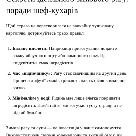
поради шеф-кухарів
Щоб страва не перетворилася на звичайну тушковану
картоплю, дотримуйтесь трьох правил:
Баланс кислоти:
Наприкінці приготування додайте
ложку яблучного оцту або лимонного соку. Це
«підсвітить» смак інгредієнтів.
Час «відпочинку»:
Рагу стає смачнішим на другий день.
Процеси дифузії смаків тривають навіть після вимкнення
вогню.
Мінімалізм у воді:
Рідина має лише злегка покривати
інгредієнти. Пам’ятайте: ми готуємо густу страву, а не
рідкий бульйон.
Зимові рагу та супи — це інвестиція у ваше самопочуття.
Використовуючи сезонні коренеплоди та якісний білок, ви