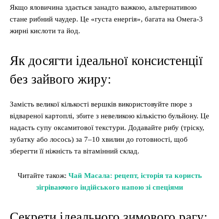
Якщо яловичина здається занадто важкою, альтернативою
стане рибний чаудер. Це «густа енергія», багата на Омега-3
жирні кислоти та йод.
Як досягти ідеальної консистенції
без зайвого жиру:
Замість великої кількості вершків використовуйте пюре з
відвареної картоплі, збите з невеликою кількістю бульйону. Це
надасть супу оксамитової текстури. Додавайте рибу (тріску,
зубатку або лосось) за 7–10 хвилин до готовності, щоб
зберегти її ніжність та вітамінний склад.
Читайте також:
Чай Масала: рецепт, історія та користь
зігріваючого індійського напою зі спеціями
Секрети ідеального зимового рагу: