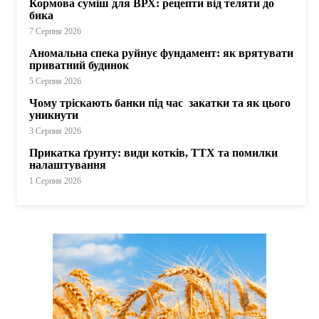
Кормова суміш для ВРХ: рецепти від теляти до
бика
7 Серпня 2026
Аномальна спека руйнує фундамент: як врятувати
приватний будинок
5 Серпня 2026
Чому тріскають банки під час закатки та як цього
уникнути
3 Серпня 2026
Прикатка ґрунту: види котків, ТТХ та помилки
налаштування
1 Серпня 2026