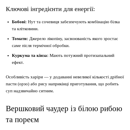
Ключові інгредієнти для енергії:
Бобові:
Нут та сочевиця забезпечують комбінацію білка
та клітковини.
Томати:
Джерело лікопіну, засвоюваність якого зростає
саме після термічної обробки.
Куркума та кінза:
Мають потужний протизапальний
ефект.
Особливість харіри — у додаванні невеликої кількості дрібної
пасти (орзо) або рису наприкінці приготування, що робить
суп надзвичайно ситним.
Вершковий чаудер із білою рибою
та пореєм