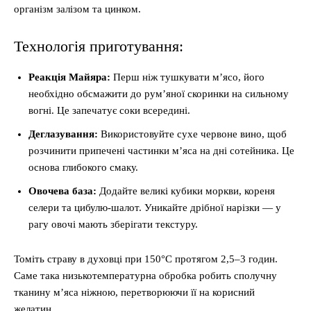
організм залізом та цинком.
Технологія приготування:
Реакція Майяра:
Перш ніж тушкувати м’ясо, його
необхідно обсмажити до рум’яної скоринки на сильному
вогні. Це запечатує соки всередині.
Деглазування:
Використовуйте сухе червоне вино, щоб
розчинити припечені частинки м’яса на дні сотейника. Це
основа глибокого смаку.
Овочева база:
Додайте великі кубики моркви, кореня
селери та цибулю-шалот. Уникайте дрібної нарізки — у
рагу овочі мають зберігати текстуру.
Томіть страву в духовці при 150°C протягом 2,5–3 годин.
Саме така низькотемпературна обробка робить сполучну
тканину м’яса ніжною, перетворюючи її на корисний
желатин.