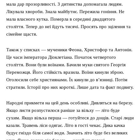
мала дар прозорливості. З дитинства допомагала людям.
Лікувала хвороби. Знала майбутнє. Пережила гоніння. Не
мала власного кутка. Померла в середині двадцятого
століття. Тепер до неї йдуть тисячі. Просять про зцілення та
сімейне щастя.
Також у списках — мученики Феона, Христофор та Антонін.
Це часи імператора Діоклетіана. Початок четвертого
століття. Вони були воїнами. Бачили муки святого Георгія
Переможця. Його стійкість вразила. Воїни кинули зброю.
Оголосили себе християнами. Їх кинули до в’язниці. Потім
стратили. Історії про них короткі. Лише дата та факт подвигу.
Народні прикмети на цей день особливі. Дивляться на березу.
Якщо листя розпустилося раніше за вільху — літо буде
сухим. Якщо вільха перша — готуйтеся до дощів. Старі люди
казали. Травень ліси одягає. Літо в гості чекає. Дика качка
будує гніздо біля самої води. Значить літо буде без великих