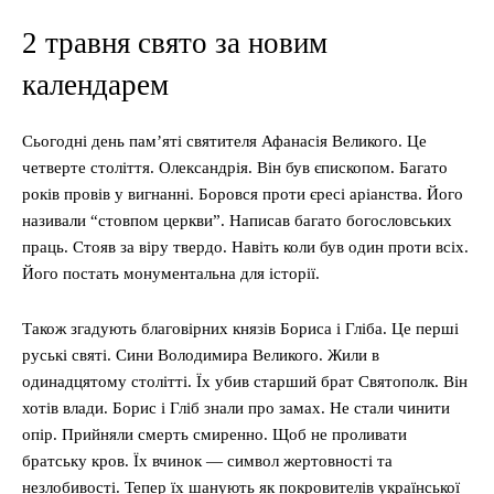
2 травня свято за новим
календарем
Сьогодні день пам’яті святителя Афанасія Великого. Це
четверте століття. Олександрія. Він був єпископом. Багато
років провів у вигнанні. Боровся проти єресі аріанства. Його
називали “стовпом церкви”. Написав багато богословських
праць. Стояв за віру твердо. Навіть коли був один проти всіх.
Його постать монументальна для історії.
Також згадують благовірних князів Бориса і Гліба. Це перші
руські святі. Сини Володимира Великого. Жили в
одинадцятому столітті. Їх убив старший брат Святополк. Він
хотів влади. Борис і Гліб знали про замах. Не стали чинити
опір. Прийняли смерть смиренно. Щоб не проливати
братську кров. Їх вчинок — символ жертовності та
незлобивості. Тепер їх шанують як покровителів української