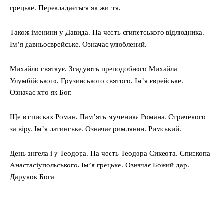
грецьке. Перекладається як життя.
Також іменини у Давида. На честь єгипетського відлюдника.
Ім’я давньоєврейське. Означає улюблений.
Михайло святкує. Згадують преподобного Михайла
Улумбійського. Грузинського святого. Ім’я єврейське.
Означає хто як Бог.
Ще в списках Роман. Пам’ять мученика Романа. Страченого
за віру. Ім’я латинське. Означає римлянин. Римський.
День ангела і у Теодора. На честь Теодора Сикеота. Єпископа
Анастасіупольського. Ім’я грецьке. Означає Божий дар.
Дарунок Бога.