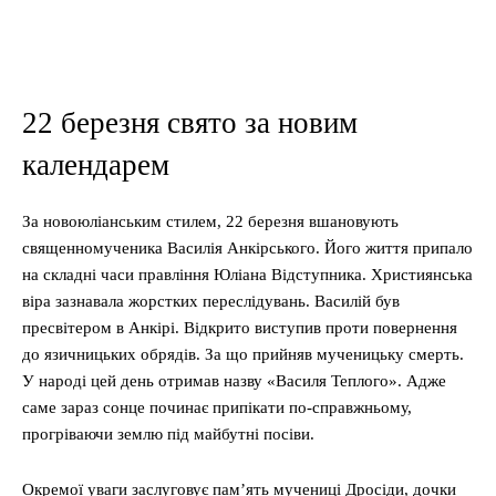
22 березня свято за новим
календарем
За новоюліанським стилем, 22 березня вшановують
священномученика Василія Анкірського. Його життя припало
на складні часи правління Юліана Відступника. Християнська
віра зазнавала жорстких переслідувань. Василій був
пресвітером в Анкірі. Відкрито виступив проти повернення
до язичницьких обрядів. За що прийняв мученицьку смерть.
У народі цей день отримав назву «Василя Теплого». Адже
саме зараз сонце починає припікати по-справжньому,
прогріваючи землю під майбутні посіви.
Окремої уваги заслуговує пам’ять мучениці Дросіди, дочки