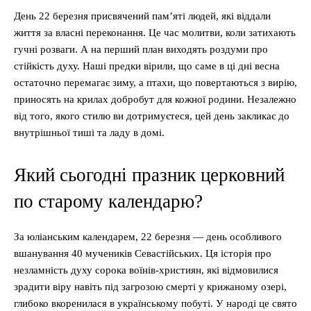
День 22 березня присвячений пам’яті людей, які віддали
життя за власні переконання. Це час молитви, коли затихають
гучні розваги. А на перший план виходять роздуми про
стійкість духу. Наші предки вірили, що саме в ці дні весна
остаточно перемагає зиму, а птахи, що повертаються з вирію,
приносять на крилах добробут для кожної родини. Незалежно
від того, якого стилю ви дотримуєтеся, цей день закликає до
внутрішньої тиші та ладу в домі.
Який сьогодні празник церковний
по старому календарю?
За юліанським календарем, 22 березня — день особливого
вшанування 40 мучеників Севастійських. Ця історія про
незламність духу сорока воїнів-християн, які відмовилися
зрадити віру навіть під загрозою смерті у крижаному озері,
глибоко вкоренилася в українському побуті. У народі це свято