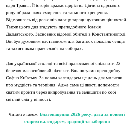
царя Траяна. Її історія вражає щирістю. Дівчина царського
роду обрала шлях смирення та таємного хрещення.
Відмовилась від розкошів палацу заради духовних цінностей.
Також цього дня згадують преподобного Ісаакія
Далматського. Засновник відомої обителі в Константинополі.
Він був духовним наставником для багатьох поколінь ченців
та захисником православ’я на соборах.
Для української столиці та всієї православної спільноти 22
березня має особливий підтекст. Вшановуємо преподобну
Софію Київську. За новим календарем це день для молитви
про мудрість та терпіння. Адже саме ці якості допомогли
святим пройти через випробування та залишити по собі
світлий слід у вічності.
Читайте також:
Благовіщення 2026 року: дата за новим і
старим календарем, традиції та заборони