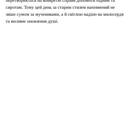
перетворюється на конкретні справи допомоги бідним та
сиротам. Тому цей день за старим стилем наповнений не
лише сумом за мучениками, а й світлою надією на милосердя
та весняне оновлення душі.