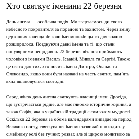
Хто святкує іменини 22 березня
День ангела — особлива подія. Ми звертаємось до свого
небесного покровителя за порадою та захистом. Через зміну
церковних календарів коло іменинників цього дня значно
розширилося. Поєднуючи давні імена та ті, що стали
популярними нещодавно. 22 березня вітання приймають
чоловіки з іменами Василь, Ісаакій, Микола та Сергій. Також
це свято для тих, хто носить імена Дмитро, Опанас та
Олександр, якщо вони були названі на честь святих, пам’ять
яких вшановується сьогодні.
Серед жінок день ангела святкують власниці імені Дросіда,
що зустрічається рідше, але має глибоке історичне коріння, а
також Софія, яка в українській традиції є символом мудрості.
Оскільки 22 березня за обома календарями випадає на період
Великого посту, святкування іменин зазвичай проходить у
сімейному колі без гучних розваг, але зі щирою молитвою за