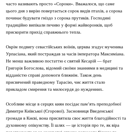
часто називають просто «Сороки». Вважалося, що саме
цього дня з вирію повертається сорок видів птахів, а сорока
починає будувати гніздо з сорока прутиків. Господині
традиційно випікали печиво у формі жайворонків, щоб
прискорити прихід справжнього тепла.
Окрім подвигу севастійських воїнів, церква згадує мученика
Урпасіана, який постраждав за часів імператора Максиміана.
Не менш важливою постаттю є святий Кесарій — брат
Григорія Богослова, відомий своїми знаннями в медицині та
відданістю справі допомоги ближнім. Також день
присвячений праведному Тарасію, чиє життя стало
прикладом смирення та милосердя до нужденних.
Особливе місце в серцях киян посідає пам’ять преподобної
Димитри Київської (Єгорової). Засновниця Введенської
громади в Києві, вона присвятила своє життя благодійності та
духовному опікунству. Її шлях — це історія про те, як віра