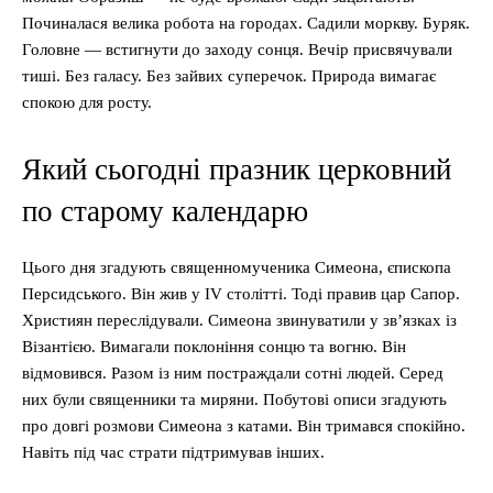
Починалася велика робота на городах. Садили моркву. Буряк.
Головне — встигнути до заходу сонця. Вечір присвячували
тиші. Без галасу. Без зайвих суперечок. Природа вимагає
спокою для росту.
Який сьогодні празник церковний
по старому календарю
Цього дня згадують священномученика Симеона, єпископа
Персидського. Він жив у IV столітті. Тоді правив цар Сапор.
Християн переслідували. Симеона звинуватили у зв’язках із
Візантією. Вимагали поклоніння сонцю та вогню. Він
відмовився. Разом із ним постраждали сотні людей. Серед
них були священники та миряни. Побутові описи згадують
про довгі розмови Симеона з катами. Він тримався спокійно.
Навіть під час страти підтримував інших.