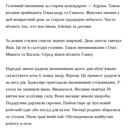
Головний іменинник за старим календарем — Адріан. Також
вітання приймають Олександр та Симеон. Жіночих іменин у
цей конкретний день за старою традицією небагато. Часто
вітають тих, хто має імена, близькі за датами.
За новим стилем список значно ширший. День ангела святкує
Яків. Це ім’я сьогодні головне. Також іменинниками є Гнат,
Микита та Василь. Серед жінок вітають Ганну.
Народні звичаї радили іменинникам цього дня обов’язково
скуштувати хоча б ложку меду. Вірили. Це принесе здоров’я
на весь рік. Бджолярі пригощали іменинників стільниками. У
хатах не зачиняли вікна. Вважалося. Весняне повітря 30
квітня має особливу силу. Воно виганяє зимові хвороби.
Подарунки дарували скромні. Найчастіше це був новий
робочий одяг або посуд для кухні. Увечері родина збиралася
за столом. Пили трав’яний чай. Обговорювали майбутню
роботу в полі.