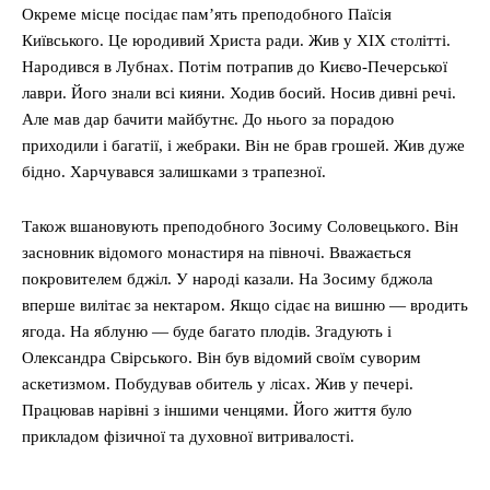
Окреме місце посідає пам’ять преподобного Паїсія
Київського. Це юродивий Христа ради. Жив у XIX столітті.
Народився в Лубнах. Потім потрапив до Києво-Печерської
лаври. Його знали всі кияни. Ходив босий. Носив дивні речі.
Але мав дар бачити майбутнє. До нього за порадою
приходили і багатії, і жебраки. Він не брав грошей. Жив дуже
бідно. Харчувався залишками з трапезної.
Також вшановують преподобного Зосиму Соловецького. Він
засновник відомого монастиря на півночі. Вважається
покровителем бджіл. У народі казали. На Зосиму бджола
вперше вилітає за нектаром. Якщо сідає на вишню — вродить
ягода. На яблуню — буде багато плодів. Згадують і
Олександра Свірського. Він був відомий своїм суворим
аскетизмом. Побудував обитель у лісах. Жив у печері.
Працював нарівні з іншими ченцями. Його життя було
прикладом фізичної та духовної витривалості.