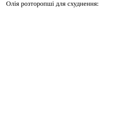
Олія розторопші для схуднення: