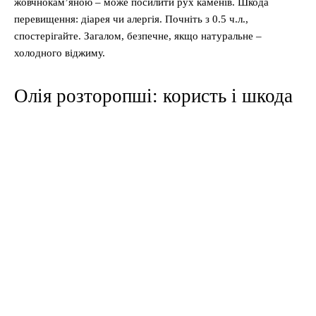
жовчнокам’яною – може посилити рух каменів. Шкода
перевищення: діарея чи алергія. Почніть з 0.5 ч.л.,
спостерігайте. Загалом, безпечне, якщо натуральне –
холодного віджиму.
Олія розторопші: користь і шкода