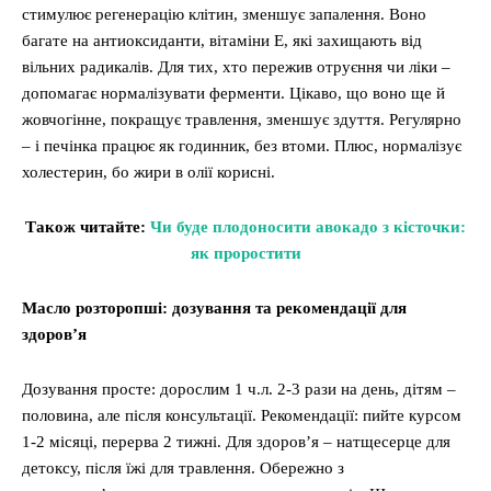
стимулює регенерацію клітин, зменшує запалення. Воно
багате на антиоксиданти, вітаміни E, які захищають від
вільних радикалів. Для тих, хто пережив отруєння чи ліки –
допомагає нормалізувати ферменти. Цікаво, що воно ще й
жовчогінне, покращує травлення, зменшує здуття. Регулярно
– і печінка працює як годинник, без втоми. Плюс, нормалізує
холестерин, бо жири в олії корисні.
Також читайте:
Чи буде плодоносити авокадо з кісточки:
як проростити
Масло розторопші: дозування та рекомендації для
здоров’я
Дозування просте: дорослим 1 ч.л. 2-3 рази на день, дітям –
половина, але після консультації. Рекомендації: пийте курсом
1-2 місяці, перерва 2 тижні. Для здоров’я – натщесерце для
детоксу, після їжі для травлення. Обережно з