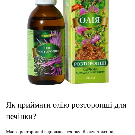
Як приймати олію розторопші для
печінки?
Масло розторопші відновлює печінку: блокує токсини,