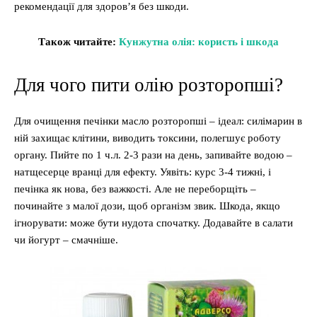
рекомендації для здоров’я без шкоди.
Також читайте:
Кунжутна олія: користь і шкода
Для чого пити олію розторопші?
Для очищення печінки масло розторопші – ідеал: силімарин в
ній захищає клітини, виводить токсини, полегшує роботу
органу. Пийте по 1 ч.л. 2-3 рази на день, запивайте водою –
натщесерце вранці для ефекту. Уявіть: курс 3-4 тижні, і
печінка як нова, без важкості. Але не переборщіть –
починайте з малої дози, щоб організм звик. Шкода, якщо
ігнорувати: може бути нудота спочатку. Додавайте в салати
чи йогурт – смачніше.