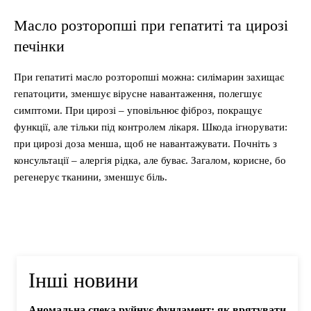
Масло розторопші при гепатиті та цирозі
печінки
При гепатиті масло розторопші можна: силімарин захищає
гепатоцити, зменшує вірусне навантаження, полегшує
симптоми. При цирозі – уповільнює фіброз, покращує
функції, але тільки під контролем лікаря. Шкода ігнорувати:
при цирозі доза менша, щоб не навантажувати. Почніть з
консультації – алергія рідка, але буває. Загалом, корисне, бо
регенерує тканини, зменшує біль.
Інші новини
Аномальна спека руйнує фундамент: як врятувати