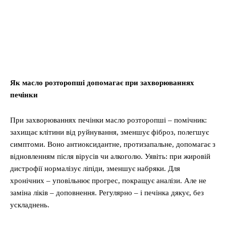
Як масло розторопші допомагає при захворюваннях
печінки
При захворюваннях печінки масло розторопші – помічник:
захищає клітини від руйнування, зменшує фіброз, полегшує
симптоми. Воно антиоксидантне, протизапальне, допомагає з
відновленням після вірусів чи алкоголю. Уявіть: при жировій
дистрофії нормалізує ліпіди, зменшує набряки. Для
хронічних – уповільнює прогрес, покращує аналізи. Але не
заміна ліків – доповнення. Регулярно – і печінка дякує, без
ускладнень.