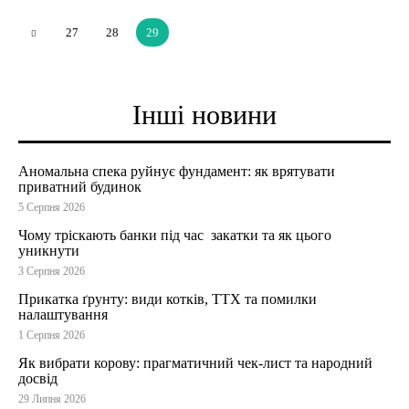
27
28
29
Інші новини
Аномальна спека руйнує фундамент: як врятувати
приватний будинок
5 Серпня 2026
Чому тріскають банки під час закатки та як цього
уникнути
3 Серпня 2026
Прикатка ґрунту: види котків, ТТХ та помилки
налаштування
1 Серпня 2026
Як вибрати корову: прагматичний чек-лист та народний
досвід
29 Липня 2026