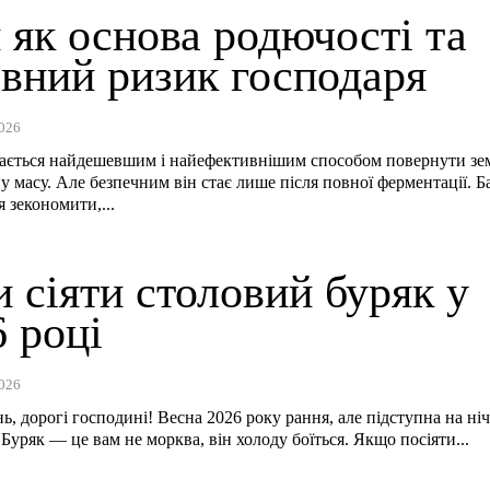
 як основа родючості та
овний ризик господаря
026
ається найдешевшим і найефективнішим способом повернути зем
ну масу. Але безпечним він стає лише після повної ферментації. Б
я зекономити,...
 сіяти столовий буряк у
 році
026
ь, дорогі господині! Весна 2026 року рання, але підступна на ніч
 Буряк — це вам не морква, він холоду боїться. Якщо посіяти...