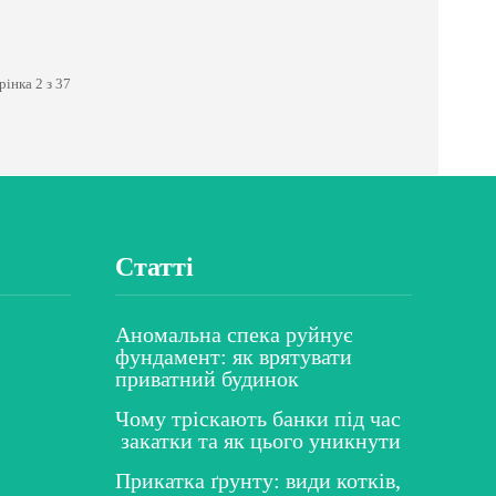
рінка 2 з 37
Статті
Аномальна спека руйнує
фундамент: як врятувати
приватний будинок
Чому тріскають банки під час
закатки та як цього уникнути
Прикатка ґрунту: види котків,