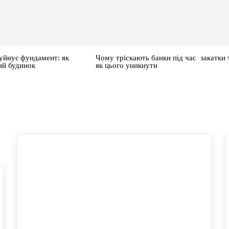
уйнує фундамент: як
Чому тріскають банки під час закатки 
ий будинок
як цього уникнути