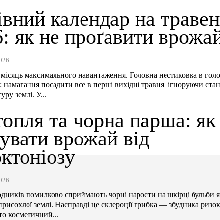
івний календар на травен
: як не проґавити врожа
026
місяць максимального навантаження. Головна нестиковка в гол
: намагання посадити все в перші вихідні травня, ігноруючи ста
уру землі. У...
опля та чорна парша: як
увати врожай від
ктоніозу
026
одників помилково сприймають чорні нарости на шкірці бульби я
рисохлої землі. Насправді це склероції грибка — збудника ризок
то косметичний...