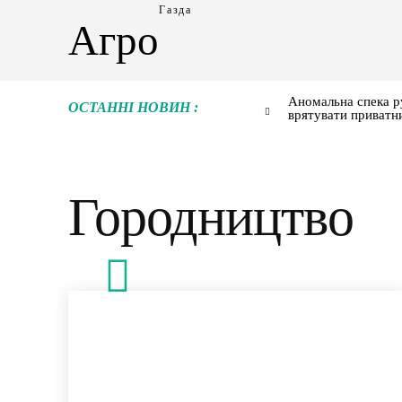
Газда
Агро
Аномальна спека р
ОСТАННІ НОВИН :
врятувати приватн
Городництво