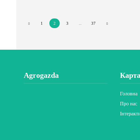
1
2
3
...
37
Agrogazda
Карта
Головна
Про нас
Інтеракт