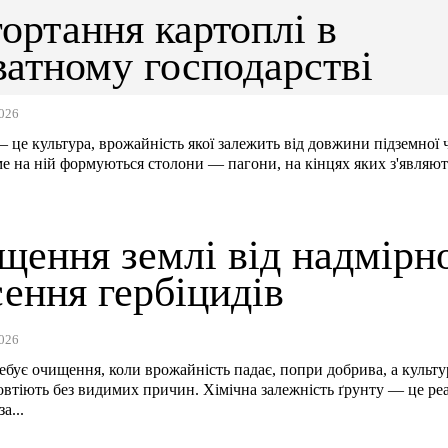
ортання картоплі в
ватному господарстві
026
 це культура, врожайність якої залежить від довжини підземної
ме на ній формуються столони — пагони, на кінцях яких з'являют
щення землі від надмірн
ення гербіцидів
026
ебує очищення, коли врожайність падає, попри добрива, а культу
втіють без видимих причин. Хімічна залежність ґрунту — це реа
а...