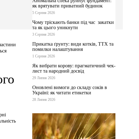
Аномальна спека руйнує фундамент:
як врятувати приватний будинок
5 Серпня 2026
Чому тріскають банки під час закатки
та як цього уникнути
3 Серпня 2026
Прикатка ґрунту: види котків, ТТХ та
 частини
помилки налаштування
ься
1 Серпня 2026
Як вибрати корову: прагматичний чек-
лист та народний досвід
ого
29 Липня 2026
Оновлені вимоги до складу соків в
Україні: як читати етикетки
28 Липня 2026
рні
льність