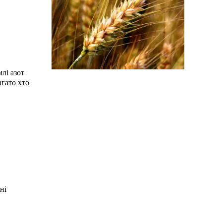
лі азот
агато хто
ні