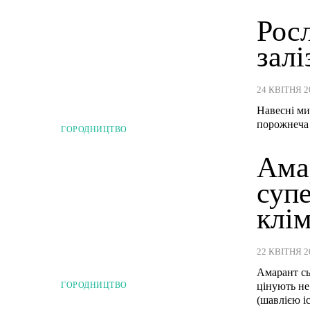
Рос
залі
24 КВІТНЯ 2
Навесні ми
порожнеча 
ГОРОДНИЦТВО
Амар
супе
клі
22 КВІТНЯ 2
Амарант сь
цінують не 
ГОРОДНИЦТВО
(шавлією іс