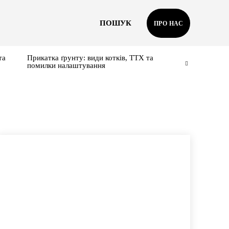
ПОШУК
ПРО НАС
та
Прикатка ґрунту: види котків, ТТХ та
помилки налаштування