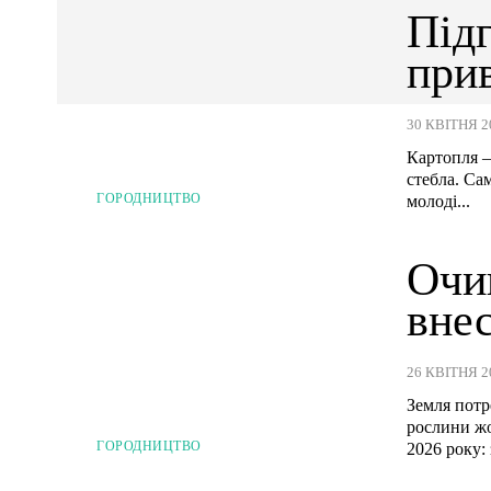
Підг
при
30 КВІТНЯ 2
Картопля —
стебла. Са
ГОРОДНИЦТВО
молоді...
Очи
внес
26 КВІТНЯ 2
Земля потр
рослини жо
ГОРОДНИЦТВО
2026 року: з