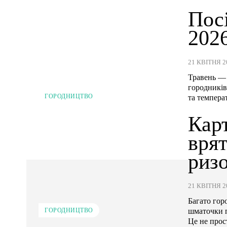
Пос
2026
21 КВІТНЯ 2
Травень — 
городників
ГОРОДНИЦТВО
та температ
Карт
врят
ризо
21 КВІТНЯ 2
Багато гор
шматочки п
ГОРОДНИЦТВО
Це не прос