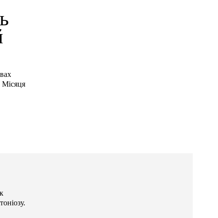
ь
й
овах
н Місяця
к
тоніозу.