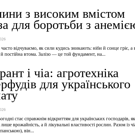
лини з високим вмістом
за для боротьби з анеміє
026
 часто відчуваємо, як сили кудись зникають: ніби й сонце гріє, а
й постійна втома. Залізо — це той фундамент, на...
ант і чіа: агротехніка
рфудів для українського
мату
026
огодні стає справжнім відкриттям для українських господарів, як
лише врожайність, а й лікувальні властивості рослин. Разом із чі
панською), він...