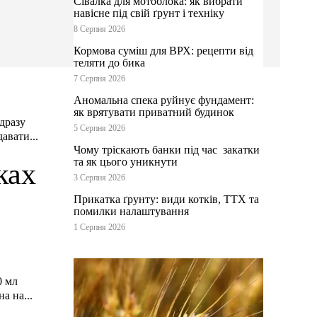
Сівалка для мотоблока: як вибрати
навісне під свій ґрунт і техніку
8 Серпня 2026
Кормова суміш для ВРХ: рецепти від
теляти до бика
7 Серпня 2026
Аномальна спека руйнує фундамент:
як врятувати приватний будинок
дразу
5 Серпня 2026
авати...
Чому тріскають банки під час закатки
та як цього уникнути
ках
3 Серпня 2026
Прикатка ґрунту: види котків, ТТХ та
помилки налаштування
1 Серпня 2026
0 мл
а на...