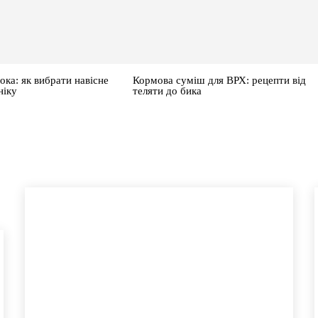
ока: як вибрати навісне
Кормова суміш для ВРХ: рецепти від
ніку
теляти до бика