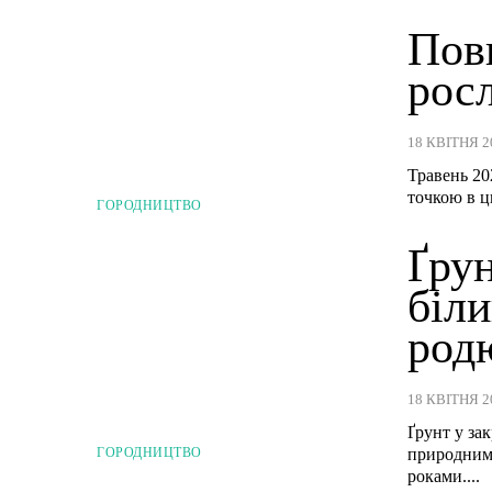
Повн
росл
18 КВІТНЯ 2
Травень 20
точкою в ц
ГОРОДНИЦТВО
Ґрун
біли
род
18 КВІТНЯ 2
Ґрунт у за
природним 
ГОРОДНИЦТВО
роками....