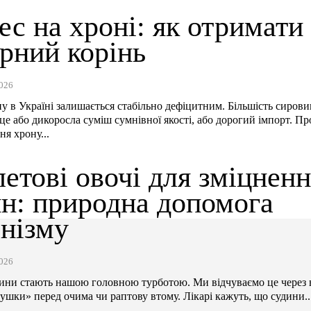
ес на хроні: як отримати
рний корінь
026
у в Україні залишається стабільно дефіцитним. Більшість сирови
це або дикоросла суміш сумнівної якості, або дорогий імпорт. П
я хрону...
етові овочі для зміцнен
ин: природна допомога
анізму
026
дини стають нашою головною турботою. Ми відчуваємо це через 
мушки» перед очима чи раптову втому. Лікарі кажуть, що судини..