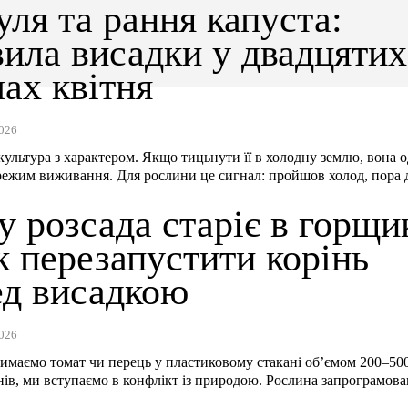
ля та рання капуста:
вила висадки у двадцятих
ах квітня
026
ультура з характером. Якщо тицьнути її в холодну землю, вона о
режим виживання. Для рослини це сигнал: пройшов холод, пора д
 розсада старіє в горщи
к перезапустити корінь
ед висадкою
026
имаємо томат чи перець у пластиковому стакані об’ємом 200–50
нів, ми вступаємо в конфлікт із природою. Рослина запрограмован