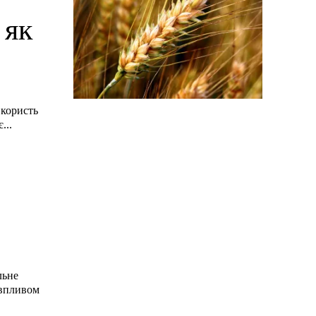
 як
 користь
...
льне
 впливом