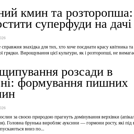
ний кмин та розторопша:
стити суперфуди на дачі
026
справжня знахідка для тих, хто хоче поєднати красу квітника та
ї грядки. Вирощування цієї культури, як і розторопші, не вимагає
щипування розсади в
вні: формування пишних
лин
026
рослин за своєю природою прагнуть домінування верхівки (апіка
я). Головна брунька виробляє ауксини — гормони росту, які під
опускаються вниз по...