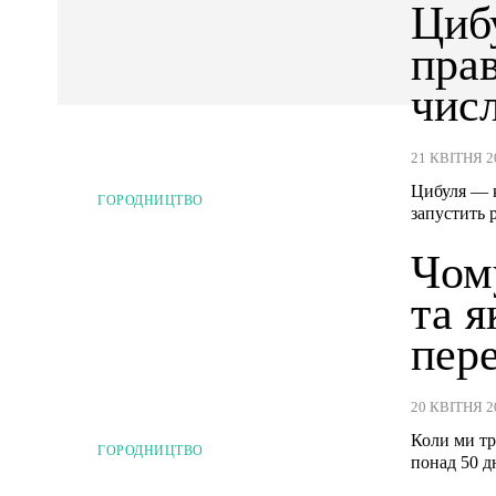
Цибу
пра
числ
21 КВІТНЯ 2
Цибуля — к
ГОРОДНИЦТВО
запустить 
Чому
та я
пер
20 КВІТНЯ 2
Коли ми тр
ГОРОДНИЦТВО
понад 50 д