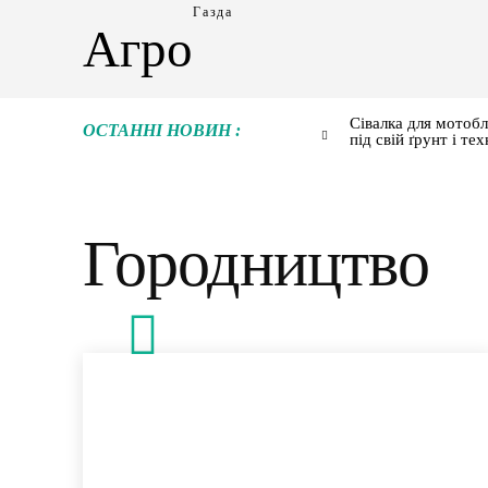
Газда
Агро
Сівалка для мотобл
ОСТАННІ НОВИН :
під свій ґрунт і тех
Городництво