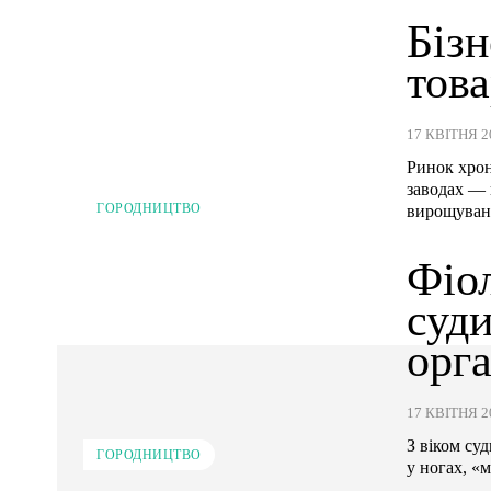
Бізн
това
17 КВІТНЯ 2
Ринок хрон
заводах — 
ГОРОДНИЦТВО
вирощуванн
Фіол
суд
орг
17 КВІТНЯ 2
З віком су
ГОРОДНИЦТВО
у ногах, «