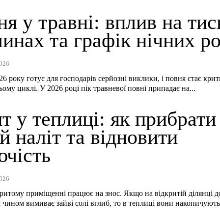
я у травні: вплив на тис
инах та графік нічних ро
026
26 року готує для господарів серйозні виклики, і повня стає кр
ьому циклі. У 2026 році пік травневої повні припадає на...
т у теплиці: як прибрати
й наліт та відновити
ючість
026
критому приміщенні працює на знос. Якщо на відкритій ділянці 
чином вимиває зайві солі вглиб, то в теплиці вони накопичують