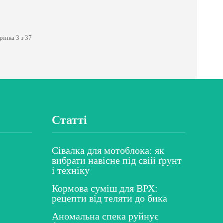
рінка 3 з 37
Статті
Сівалка для мотоблока: як
вибрати навісне під свій ґрунт
і техніку
Кормова суміш для ВРХ:
рецепти від теляти до бика
Аномальна спека руйнує