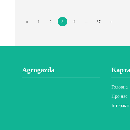
1
2
3
4
...
37
Agrogazda
Карта
Головна
Про нас
Інтеракт