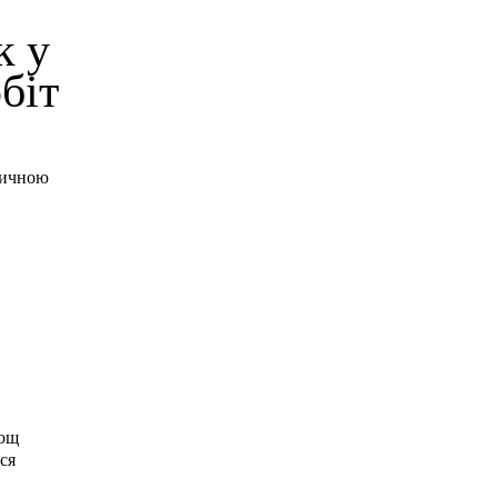
к у
біт
итичною
дощ
ся