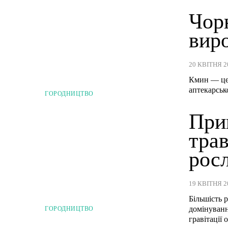
Чор
виро
20 КВІТНЯ 2
Кмин — це 
аптекарсько
ГОРОДНИЦТВО
При
тра
рос
19 КВІТНЯ 2
Більшість 
домінуванн
ГОРОДНИЦТВО
гравітації 