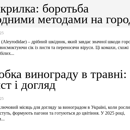
крилка: боротьба
одними методами на горо
25
 (Aleyrodidae) – дрібний шкідник, який завдає значної шкоди гор
 висмоктуючи сік із листя та переносячи віруси. Ці комахи, схожі
білих...
бка винограду в травні:
ст і догляд
25
ключовий місяць для догляду за виноградом в Україні, коли росл
стуть, формують пагони та готуються до цвітіння. У 2025 році,
...