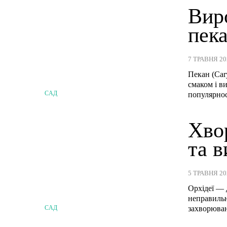
Вир
пека
7 ТРАВНЯ 20
Пекан (Cary
смаком і в
САД
популярност
Хвор
та в
5 ТРАВНЯ 20
Орхідеї — 
неправильн
САД
захворюванн