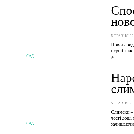
Спо
нов
5 ТРАВНЯ 20
Новонародж
перші тижні
САД
де...
Наро
сли
5 ТРАВНЯ 20
Слимаки – 
часті дощі
САД
залишаючи 