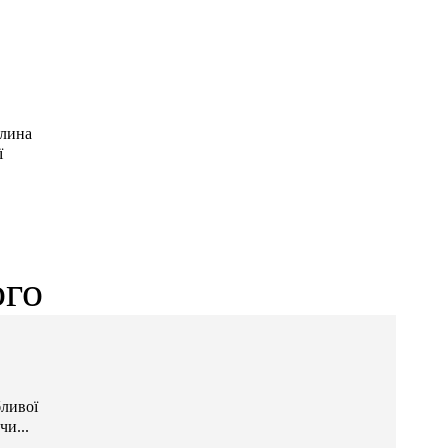
слина
ї
ого
бливої
чи...