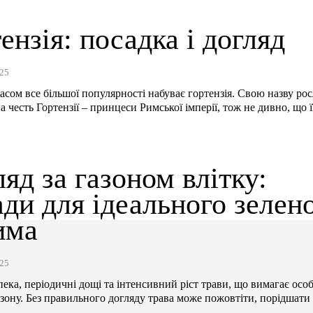
ензія: посадка і догляд
25
асом все більшої популярності набуває гортензія. Свою назву ро
 честь Гортензії – принцеси Римської імперії, тож не дивно, що ї
яд за газоном влітку:
ди для ідеального зелен
има
25
спека, періодичні дощі та інтенсивний ріст трави, що вимагає осо
азону. Без правильного догляду трава може пожовтіти, порідшати 