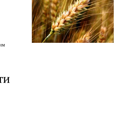
ним
ти