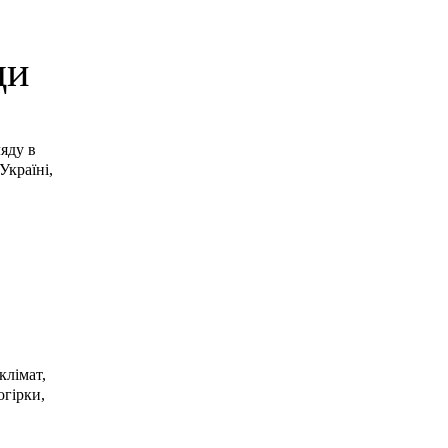
ди
яду в
Україні,
клімат,
огірки,