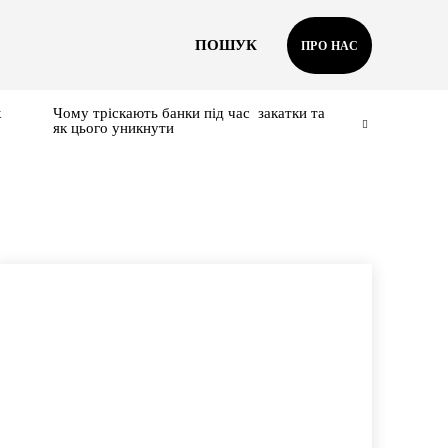
ПОШУК
ПРО НАС
к
Чому тріскають банки під час закатки та
як цього уникнути