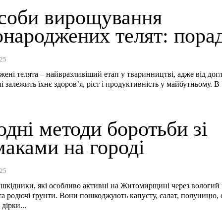
соби вирощування
онароджених телят: пора
25
ені телята – найвразливіший етап у тваринництві, адже від догл
 залежить їхнє здоров’я, ріст і продуктивність у майбутньому. В 
дні методи боротьби зі
маками на городі
25
шкідники, які особливо активні на Житомирщині через вологий 
 та родючі ґрунти. Вони пошкоджують капусту, салат, полуницю, 
дірки...