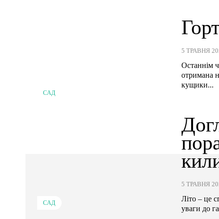
Горт
5 ТРАВНЯ 20
Останнім ч
отримана на
кущики...
САД
Догл
пора
кил
5 ТРАВНЯ 20
Літо – це 
САД
уваги до г