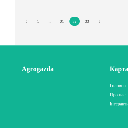
1
...
31
32
33
Agrogazda
Карта
Головна
Про нас
Інтеракт