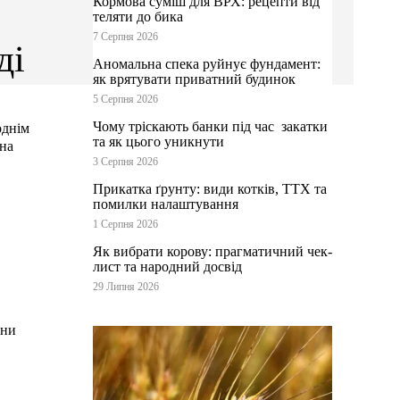
Кормова суміш для ВРХ: рецепти від
теляти до бика
7 Серпня 2026
ді
Аномальна спека руйнує фундамент:
як врятувати приватний будинок
5 Серпня 2026
Чому тріскають банки під час закатки
однім
та як цього уникнути
 на
3 Серпня 2026
Прикатка ґрунту: види котків, ТТХ та
помилки налаштування
1 Серпня 2026
Як вибрати корову: прагматичний чек-
лист та народний досвід
29 Липня 2026
ини