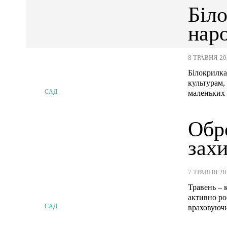
Біло
нар
8 ТРАВНЯ 20
Білокрилка
культурам,
САД
маленьких 
Обро
захи
7 ТРАВНЯ 20
Травень – 
активно ро
САД
враховуючи