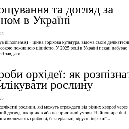
ощування та догляд за
ном в Україні
25
a illinoinensis) – цінна горіхова культура, відома своїм делікатес
исокою поживною цінністю. У 2025 році в Україні пекан набуває
і завдяки...
оби орхідеї: як розпізна
илікувати рослину
25
делікатні рослини, які можуть страждати від різних хвороб через
ий догляд, шкідників або несприятливі умови. Найпоширеніші
я включають грибкові, бактеріальні, вірусні інфекції...