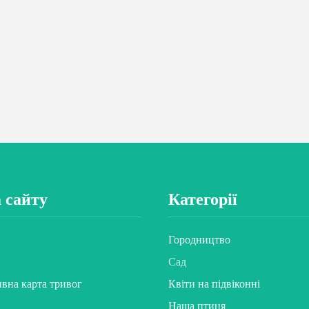
 сайту
Категорії
Городництво
Сад
ивна карта тривог
Квіти на підвіконні
Наша птиця