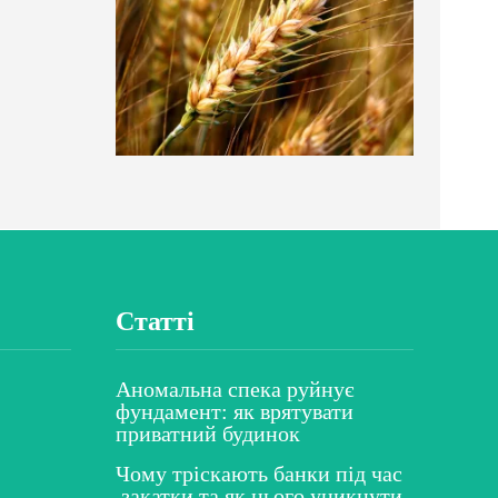
Статті
Аномальна спека руйнує
фундамент: як врятувати
приватний будинок
Чому тріскають банки під час
закатки та як цього уникнути