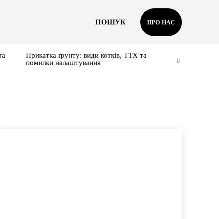
ПОШУК
ПРО НАС
та
Прикатка ґрунту: види котків, ТТХ та
помилки налаштування