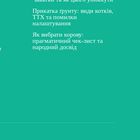
Прикатка ґрунту: види котків,
ТТХ та помилки
налаштування
Як вибрати корову:
прагматичний чек-лист та
народний досвід
и