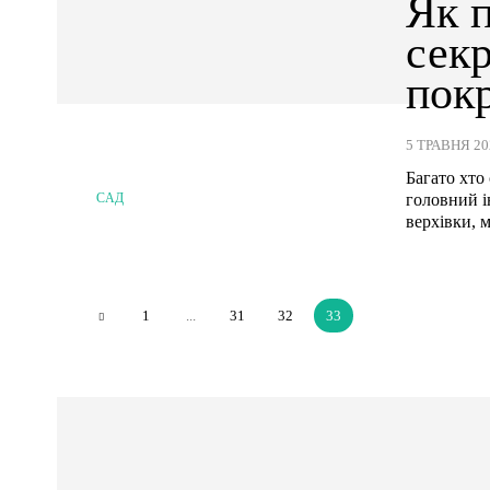
Як п
секр
пок
5 ТРАВНЯ 20
Багато хто
головний і
САД
верхівки, м
1
...
31
32
33