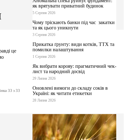
Аномальна спека руйнує фундамент:
як врятувати приватний будинок
м
5 Серпня 2026
Чому тріскають банки під час закатки
та як цього уникнути
3 Серпня 2026
Прикатка ґрунту: види котків, ТТХ та
помилки налаштування
равді це
мо
1 Серпня 2026
Як вибрати корову: прагматичний чек-
лист та народний досвід
29 Липня 2026
Оновлені вимоги до складу соків в
нка 33 з 33
Україні: як читати етикетки
28 Липня 2026