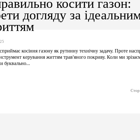
равильно косити газон:
ети догляду за ідеальни
риттям
25
 сприймає косіння газону як рутинну технічну задачу. Проте насп
нструмент керування життям трав'яного покриву. Коли ми зрізає
и буквально...
Сторі