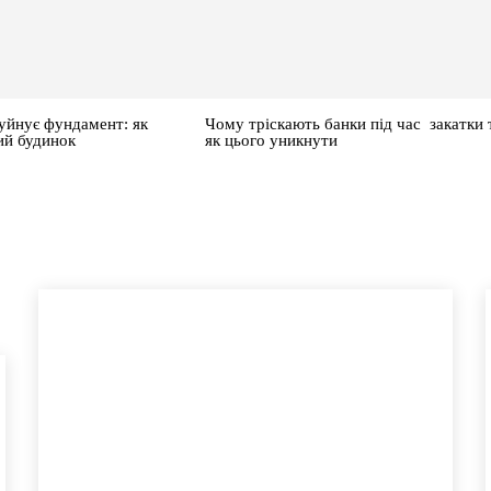
уйнує фундамент: як
Чому тріскають банки під час закатки 
ий будинок
як цього уникнути