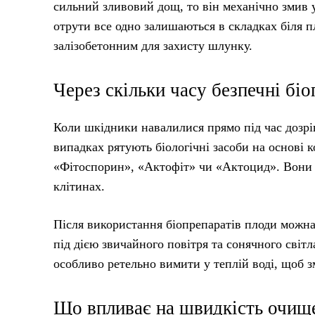
сильний зливовий дощ, то він механічно змив 
отрути все одно залишаються в складках біля 
залізобетонним для захисту шлунку.
Через скільки часу безпечні бі
Коли шкідники навалилися прямо під час дозрів
випадках рятують біологічні засоби на основі к
«Фітоспорин», «Актофіт» чи «Актоцид». Вони 
клітинах.
Після використання біопрепаратів плоди можна
під дією звичайного повітря та сонячного світ
особливо ретельно вимити у теплій воді, щоб 
Що впливає на швидкість очищ