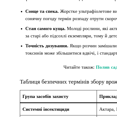
Сонце та спека.
Жорстке ультрафіолетове ви
сонячну погоду термін розпаду отрути скороч
Стан самого куща.
Молоді рослини, які акт
за старі або підсохлі екземпляри, тому й де
Точність дозування.
Якщо розчин замішали «
токсинів може збільшитися вдвічі, і стандар
Читайте також:
Полив сад
Таблиця безпечних термінів збору вро
Група засобів захисту
Приклад
Системні інсектициди
Актара,