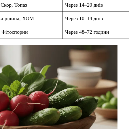
 Скор, Топаз
Через 14–20 днів
ка рідина, ХОМ
Через 10–14 днів
, Фітоспорин
Через 48–72 години