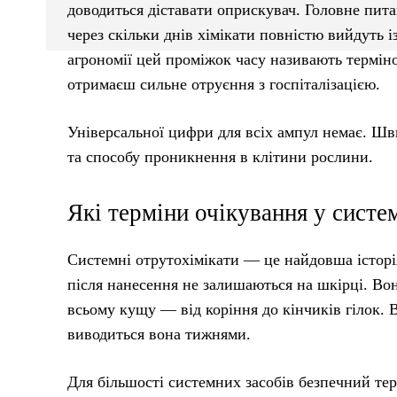
доводиться діставати оприскувач. Головне пита
через скільки днів хімікати повністю вийдуть 
агрономії цей проміжок часу називають терміно
отримаєш сильне отруєння з госпіталізацією.
Універсальної цифри для всіх ампул немає. Шви
та способу проникнення в клітини рослини.
Які терміни очікування у систе
Системні отрутохімікати — це найдовша історі
після нанесення не залишаються на шкірці. Во
всьому кущу — від коріння до кінчиків гілок.
виводиться вона тижнями.
Для більшості системних засобів безпечний тер