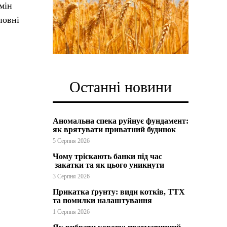
мін
повні
Останні новини
Аномальна спека руйнує фундамент:
як врятувати приватний будинок
5 Серпня 2026
Чому тріскають банки під час
закатки та як цього уникнути
3 Серпня 2026
Прикатка ґрунту: види котків, ТТХ
та помилки налаштування
1 Серпня 2026