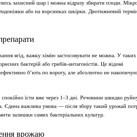
увесь захисний шар і можна відразу збирати плоди. Мікр
плодоніжки або на ворсинках шкірки. Двотижневий термін
опрепарати
ання ягід, важку хімію застосовувати не можна. У таких
орисних бактерій або грибів-антагоністів. Це відомі
ефективно б’ють по ворогу, але абсолютно не накопичую
 спокійно їсти вже через 1–3 дні. Речовини швидко руйн
ла. Єдина важлива умова — після збору такий урожай пот
змити залишки самих бактеріальних культур.
ення врожаю