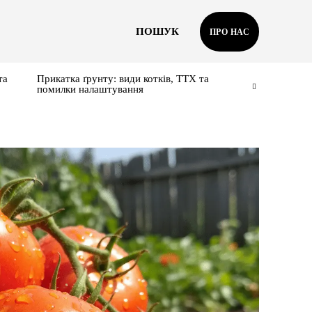
ПОШУК
ПРО НАС
та
Прикатка ґрунту: види котків, ТТХ та
помилки налаштування