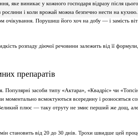
ння, яке виникає у кожного господаря відразу після цьог
із рослини і коли врожай можна безпечно нести на кухню.
м очікування. Порушиш його хоч на добу — і замість віт
дкість розпаду діючої речовини залежить від її формули
мних препаратів
я. Популярні засоби типу «Актара», «Квадріс» чи «Топс
ни моментально всмоктуються всередину і розносяться с
 Великий плюс — таку отруту не змиє перший же дощ, ал
мін становить від 20 до 30 днів. Трохи швидше цей проце