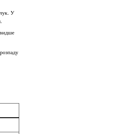
лук. У
.
швидше
 розпаду