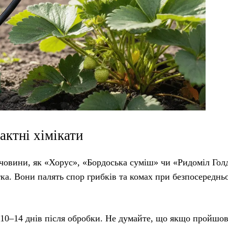
актні хімікати
ечовини, як «Хорус», «Бордоська суміш» чи «Ридоміл Гол
а. Вони палять спор грибків та комах при безпосереднь
з 10–14 днів після обробки. Не думайте, що якщо пройшо