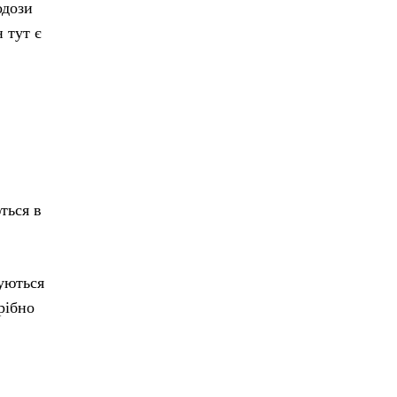
одози
 тут є
ться в
уються
рібно