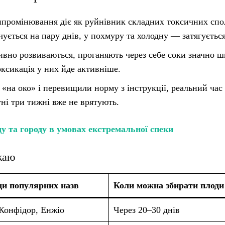
промінювання діє як руйнівник складних токсичних спо
ується на пару днів, у похмуру та холодну — затягується
ивно розвиваються, проганяють через себе соки значно 
токсикація у них йде активніше.
на око» і перевищили норму з інструкції, реальний час
тні три тижні вже не врятують.
у та городу в умовах екстремальної спеки
жаю
и популярних назв
Коли можна збирати плоди
 Конфідор, Енжіо
Через 20–30 днів