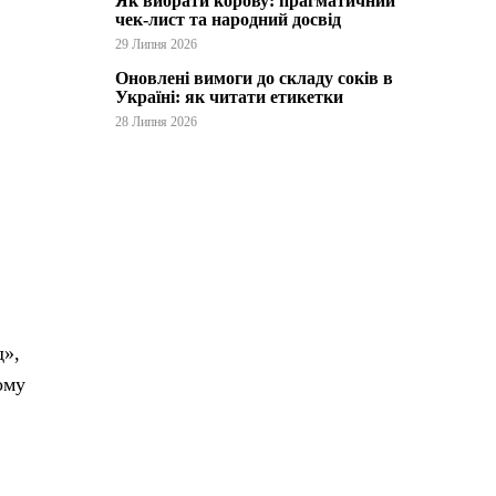
Як вибрати корову: прагматичний
чек-лист та народний досвід
29 Липня 2026
Оновлені вимоги до складу соків в
Україні: як читати етикетки
28 Липня 2026
д»,
ому
в