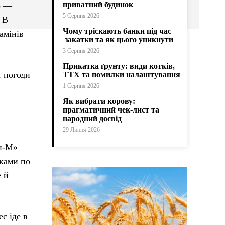
приватний будинок
о —
5 Серпня 2026
 В
Чому тріскають банки під час
амінів
закатки та як цього уникнути
3 Серпня 2026
Прикатка ґрунту: види котків,
, погоди
ТТХ та помилки налаштування
1 Серпня 2026
Як вибрати корову:
прагматичний чек-лист та
народний досвід
29 Липня 2026
ін-М»
оками по
е й
с іде в