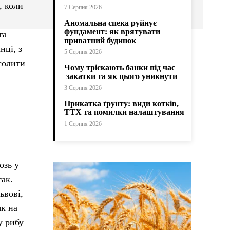
, коли
7 Серпня 2026
,
Аномальна спека руйнує
фундамент: як врятувати
га
приватний будинок
нці, з
5 Серпня 2026
 солити
Чому тріскають банки під час
закатки та як цього уникнути
3 Серпня 2026
Прикатка ґрунту: види котків,
ТТХ та помилки налаштування
1 Серпня 2026
озь у
так.
ьвові,
як на
у рибу –