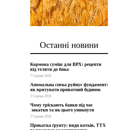
Останні новини
Кормова суміш для ВРХ: рецепти
від теляти до бика
7 Серпня 2026
Аномальна спека руйнує фундамент:
як врятувати приватний будинок
5 Серпня 2026
Чому тріскають банки під час
закатки та як цього уникнути
3 Серпня 2026
Прикатка ґрунту: види котків, ТТХ