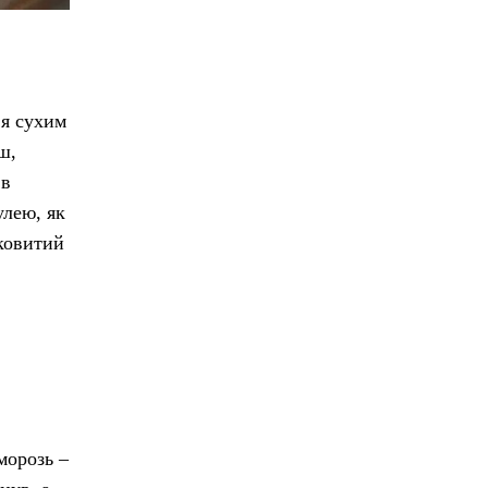
 я сухим
ш,
 в
улею, як
ковитий
аморозь –