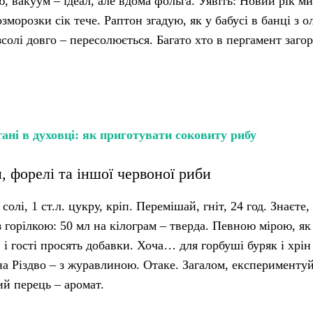
, вакуум – ідеал, але вдома фольга. Уявіть: Новий рік ми
морозки сік тече. Раптон згадую, як у бабусі в банці з о
зсолі довго – пересолюється. Багато хто в пергамент загор
ані в духовці: як приготувати соковиту рибу
 форелі та іншої червоної риби
солі, 1 ст.л. цукру, кріп. Перемішай, гніт, 24 год. Знаєте,
з горілкою: 50 мл на кілограм – тверда. Певною мірою, як
 і гості просять добавки. Хоча… для горбуші буряк і хрін
на Різдво – з журавлиною. Отаке. Загалом, експериментуй
ий перець – аромат.