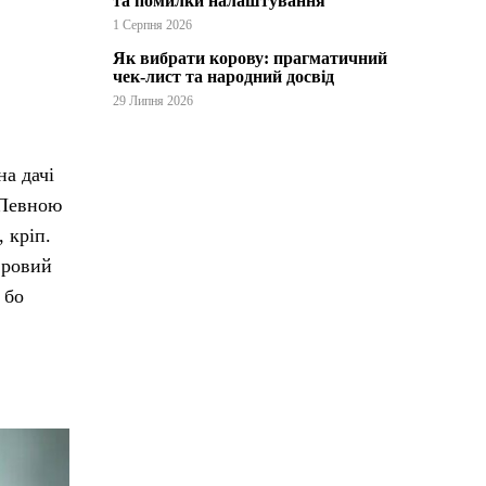
та помилки налаштування
1 Серпня 2026
Як вибрати корову: прагматичний
чек-лист та народний досвід
29 Липня 2026
на дачі
 Певною
, кріп.
вровий
 бо