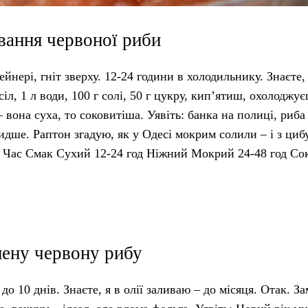
вання червоної риби
ейнері, гніт зверху. 12-24 години в холодильнику. Знаєте,
іл, 1 л води, 100 г солі, 50 г цукру, кип’ятиш, охолоджує
вона суха, то соковитіша. Уявіть: банка на полиці, риба
идше. Раптон згадую, як у Одесі мокрим солили – і з циб
б Час Смак Сухий 12-24 год Ніжний Мокрий 24-48 год Со
лену червону рибу
до 10 днів. Знаєте, я в олії заливаю – до місяця. Отак. З