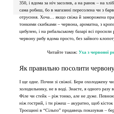
350, і вдома за ніч засолив, а на ранок – на хлі
сама робиш, бо в магазині пересолена чи з бар
отруєння. Хоча… якщо свіжа й заморожена прави
тонкими скибками – червона, ароматна, з кропо
цибулею, і на рибальському базарі всі просили
червону рибу вдома просто, без зайвого клопот
Читайте також:
Уха з червоної 
Як правильно посолити червон
І ще одне. Почни зі свіжої. Бери охолоджену чи
холодильнику, не в воді. Знаєте, я одного разу 
Філе чи стейк – ріж тонко, але не дуже. Певною
ніж гострий, і ти ріжеш – акуратно, щоб кісто
Троєщині в “Сільпо” продавець показував – бе