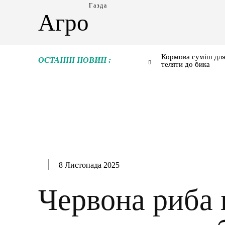
Газда
Агро
Кормова суміш для
ОСТАННІ НОВИН :
теляти до бика
8 Листопада 2025
Червона риба 