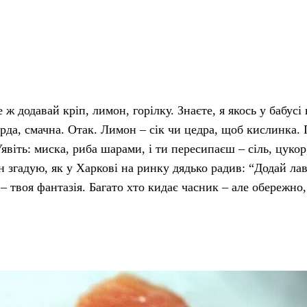
 ж додавай кріп, лимон, горілку. Знаєте, я якось у бабусі 
ерда, смачна. Отак. Лимон – сік чи цедра, щоб кислинка.
Уявіть: миска, риба шарами, і ти пересипаєш – сіль, цукор
 згадую, як у Харкові на ринку дядько радив: “Додай ла
– твоя фантазія. Багато хто кидає часник – але обережно,