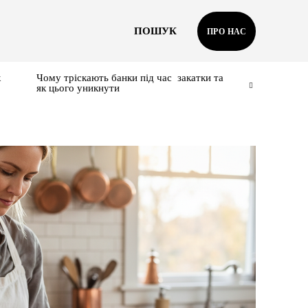
ПОШУК
ПРО НАС
к
Чому тріскають банки під час закатки та
як цього уникнути