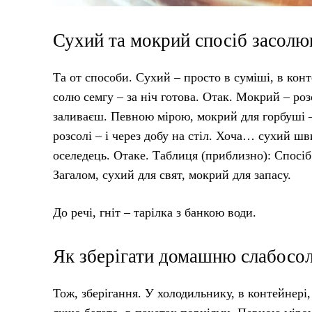
Сухий та мокрий спосіб засолю
Та от способи. Сухий – просто в суміші, в конт
солю семгу – за ніч готова. Отак. Мокрий – розс
заливаєш. Певною мірою, мокрий для горбуші – 
розсолі – і через добу на стіл. Хоча… сухий шв
оселедець. Отаке. Таблиця (приблизно): Спосі
Загалом, сухий для свят, мокрий для запасу.
До речі, гніт – тарілка з банкою води.
Як зберігати домашню слабосо
Тож, зберігання. У холодильнику, в контейнері, 