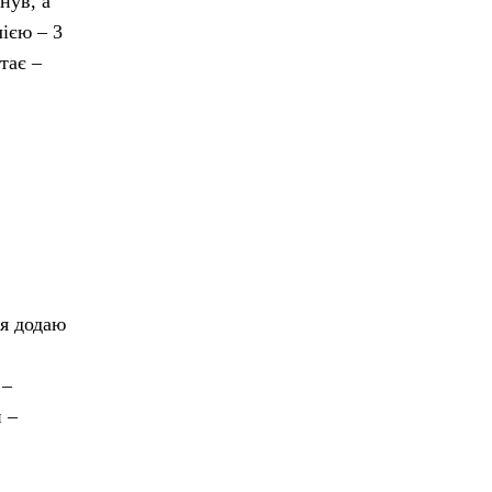
нув, а
лією – 3
тає –
 я додаю
 –
 –