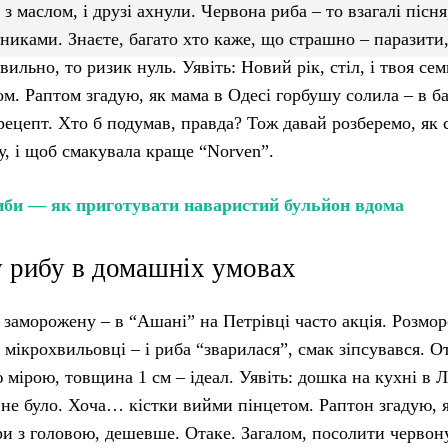
б з маслом, і друзі ахнули. Червона риба – то взагалі пісня
вниками. Знаєте, багато хто каже, що страшно – паразити
льно, то ризик нуль. Уявіть: Новий рік, стіл, і твоя сем
м. Раптом згадую, як мама в Одесі горбушу солила – в ба
 рецепт. Хто б подумав, правда? Тож давай розберемо, як
у, і щоб смакувала краще “Norven”.
риби — як приготувати наваристий бульйон вдома
у рибу в домашніх умовах
 заморожену – в “Ашані” на Петрівці часто акція. Розмор
в мікрохвильовці – і риба “зварилася”, смак зіпсувався. О
 мірою, товщина 1 см – ідеал. Уявіть: дошка на кухні в Л
к не було. Хоча… кістки вийми пінцетом. Раптон згадую, 
ри з головою, дешевше. Отаке. Загалом, посолити червон