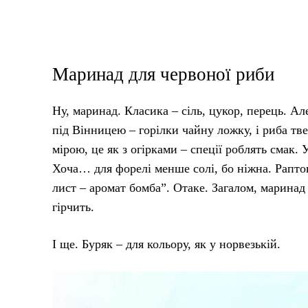
Маринад для червоної риби
Ну, маринад. Класика – сіль, цукор, перець. Але
під Вінницею – горілки чайну ложку, і риба тв
мірою, це як з огірками – спеції роблять смак. 
Хоча… для форелі менше солі, бо ніжна. Раптон
лист – аромат бомба”. Отаке. Загалом, маринад 
гірчить.
І ще. Буряк – для кольору, як у норвезькій.