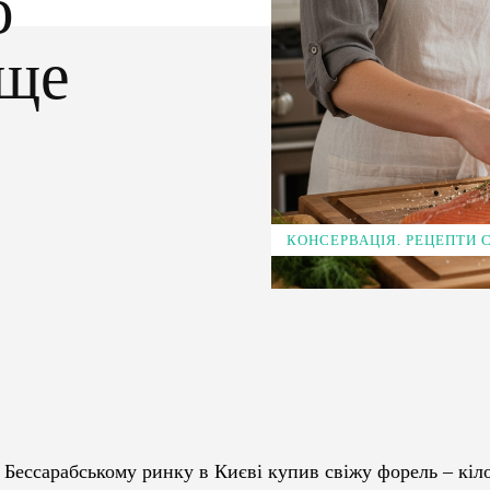
б
аще
КОНСЕРВАЦІЯ. РЕЦЕПТИ
Pinterest
WhatsApp
а Бессарабському ринку в Києві купив свіжу форель – кіл