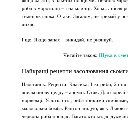
якщо багато, в пакетах порціями. Певною мірою
риба в морозилці – і на млинці. Хоча… після роз
тижні як свіжа. Отаке. Загалом, не тримай у ро
дихає.
І ще. Якщо запах – викидай, не ризикуй.
Читайте також:
Щука в смет
Найкращі рецепти засолювання сьомги,
Наостанок. Рецепти. Класика: 1 кг риби, 2 ст.л. 
апельсинову цедру – аромат. Отак. Для форелі 
норвежці. Уявіть: стіл, риба тонкими скибками,
малосольна бомба. Раптон згадую, як у Львові 
червона риба прощає. Багато хто кидає духмян