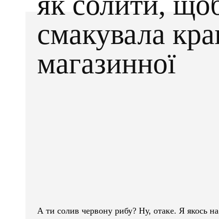
як солити, що
смакувала кр
магазинної
Facebook
X
ПОДІЛІТЬСЯ
А ти солив червону рибу? Ну, отаке. Я якось н