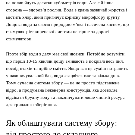
на полив йдуть десятки кубометрів води. Але є й інша
сторона — здоров’я рослин. Вода з крана зазвичай жорстка і
містить хлор, який пригнічує корисну мікрофлору ґрунту.
Дощова вода за своєю природою м’яка і насичена киснем, що
стимулює ріст кореневої системи не гірше за дорогі
стимулятори.
Проте збір води з даху має свої нюанси. Потрібно розуміти,
що перші 10-15 хвилин дощу змивають з покрівлі весь пил,
послід птахів та дрібне сміття. Якщо вся ця суміш потрапить
у накопичувальний бак, вода «зацвіте» вже за кілька днів.
Тому сучасна система збору — це не просто підставлене
відро, а продумана інженерна конструкція, яка дозволяє
відсікати брудну воду та накопичувати лише чистий ресурс
для тривалого зберігання.
Як облаштувати систему збору:
від простого до складного