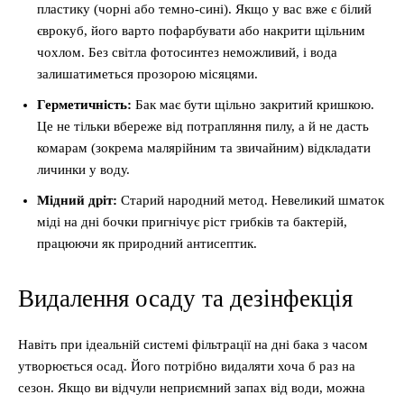
пластику (чорні або темно-сині). Якщо у вас вже є білий
єврокуб, його варто пофарбувати або накрити щільним
чохлом. Без світла фотосинтез неможливий, і вода
залишатиметься прозорою місяцями.
Герметичність:
Бак має бути щільно закритий кришкою.
Це не тільки вбереже від потрапляння пилу, а й не дасть
комарам (зокрема малярійним та звичайним) відкладати
личинки у воду.
Мідний дріт:
Старий народний метод. Невеликий шматок
міді на дні бочки пригнічує ріст грибків та бактерій,
працюючи як природний антисептик.
Видалення осаду та дезінфекція
Навіть при ідеальній системі фільтрації на дні бака з часом
утворюється осад. Його потрібно видаляти хоча б раз на
сезон. Якщо ви відчули неприємний запах від води, можна