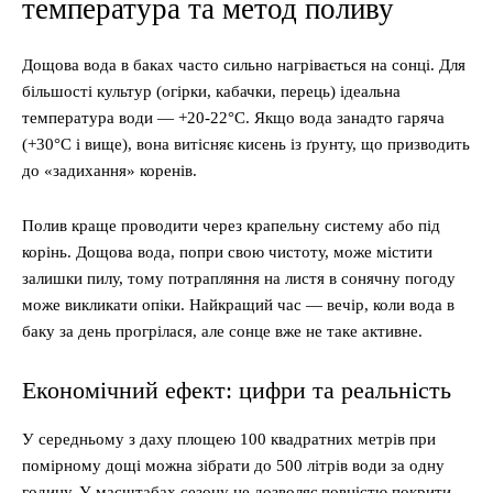
температура та метод поливу
Дощова вода в баках часто сильно нагрівається на сонці. Для
більшості культур (огірки, кабачки, перець) ідеальна
температура води — +20-22°C. Якщо вода занадто гаряча
(+30°C і вище), вона витісняє кисень із ґрунту, що призводить
до «задихання» коренів.
Полив краще проводити через крапельну систему або під
корінь. Дощова вода, попри свою чистоту, може містити
залишки пилу, тому потрапляння на листя в сонячну погоду
може викликати опіки. Найкращий час — вечір, коли вода в
баку за день прогрілася, але сонце вже не таке активне.
Економічний ефект: цифри та реальність
У середньому з даху площею 100 квадратних метрів при
помірному дощі можна зібрати до 500 літрів води за одну
годину. У масштабах сезону це дозволяє повністю покрити