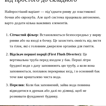
Найпростіший варіант — під’єднати ринву до пластикової
бочки або єврокуба. Але щоб система працювала автономно,
варто додати кілька важливих елементів.
Сітчастий фільтр:
Встановлюється безпосередньо у вирву
ринви або на вході в бочку. Це захистить ємність від листя
та гілок, які є головним джерелом органіки для гниття.
Відсікач першої порції (First Flush Diverter):
Це
вертикальна труба перед входом у бак. Перші літри
брудної води з даху заповнюють цю трубу, а коли вона
заповнюється, поплавок перекриває вхід, і в основний бак
тече вже кришталево чиста вода.
Перелив:
Коли бак заповнений, зайва вода повинна
відводитися в дренаж або далі по ділянці, щоб не
розмивати фундамент будинку.