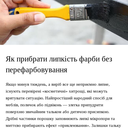
Як прибрати липкість фарби без
перефарбовування
Якщо минув тиждень, а виріб все ще неприємно липне,
існують перевірені «косметичні» хитрощі, які можуть
врятувати ситуацію. Найпростіший народний спосіб для
меблів, поличок або підвіконь — злегка припудрити
поверхню звичайним тальком або дитячою присипкою.
Дрібні частинки порошку заповнюють липкі мікропори та
миттєво прибирають ефект «приклеювання». Залишки тальку