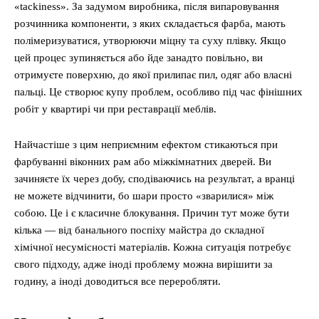
«tackiness». За задумом виробника, після випаровування
розчинника компоненти, з яких складається фарба, мають
полімеризуватися, утворюючи міцну та суху плівку. Якщо
цей процес зупиняється або йде занадто повільно, ви
отримуєте поверхню, до якої прилипає пил, одяг або власні
пальці. Це створює купу проблем, особливо під час фінішних
робіт у квартирі чи при реставрації меблів.
Найчастіше з цим неприємним ефектом стикаються при
фарбуванні віконних рам або міжкімнатних дверей. Ви
зачиняєте їх через добу, сподіваючись на результат, а вранці
не можете відчинити, бо шари просто «зварилися» між
собою. Це і є класичне блокування. Причин тут може бути
кілька — від банального поспіху майстра до складної
хімічної несумісності матеріалів. Кожна ситуація потребує
свого підходу, адже іноді проблему можна вирішити за
годину, а іноді доводиться все переробляти.