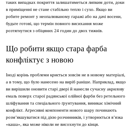
таких випадках покриття залишатиметься липким доти, доки
в приміщенні не стане стабільно тепло і сухо. Якщо ви
робите ремонт у неопалюваному гаражі або на дачі восени,
будьте готові, що термін повного висихання може
розтягнутися з обіцяних 24 годин до двох тижнів.
Що робити якщо стара фарба
конфліктує з новою
Іноді корінь проблеми криється зовсім не в новому матеріалі,
а в тому, що було нанесено на виріб раніше. Наприклад, якщо
ви вирішили оновити старі двері й нанесли сучасну акрилову
емаль поверх старої радянської олійної фарби без ретельного
шліфування та спеціального ґрунтування, виникає хімічний
конфлікт. Агресивні компоненти нового шару починають
розм’якшуватися під дією розчинників, і утворюється в’язка
«каша», яка може ніколи не висохнути до кінця.