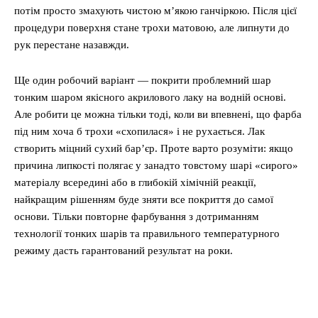
потім просто змахують чистою м’якою ганчіркою. Після цієї
процедури поверхня стане трохи матовою, але липнути до
рук перестане назавжди.
Ще один робочий варіант — покрити проблемний шар
тонким шаром якісного акрилового лаку на водній основі.
Але робити це можна тільки тоді, коли ви впевнені, що фарба
під ним хоча б трохи «схопилася» і не рухається. Лак
створить міцний сухий бар’єр. Проте варто розуміти: якщо
причина липкості полягає у занадто товстому шарі «сирого»
матеріалу всередині або в глибокій хімічній реакції,
найкращим рішенням буде зняти все покриття до самої
основи. Тільки повторне фарбування з дотриманням
технології тонких шарів та правильного температурного
режиму дасть гарантований результат на роки.