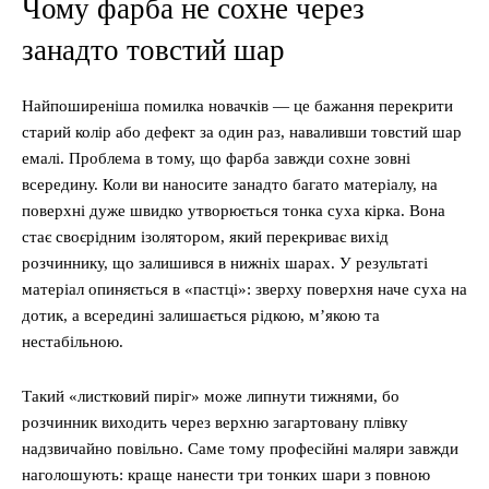
Чому фарба не сохне через
занадто товстий шар
Найпоширеніша помилка новачків — це бажання перекрити
старий колір або дефект за один раз, наваливши товстий шар
емалі. Проблема в тому, що фарба завжди сохне зовні
всередину. Коли ви наносите занадто багато матеріалу, на
поверхні дуже швидко утворюється тонка суха кірка. Вона
стає своєрідним ізолятором, який перекриває вихід
розчиннику, що залишився в нижніх шарах. У результаті
матеріал опиняється в «пастці»: зверху поверхня наче суха на
дотик, а всередині залишається рідкою, м’якою та
нестабільною.
Такий «листковий пиріг» може липнути тижнями, бо
розчинник виходить через верхню загартовану плівку
надзвичайно повільно. Саме тому професійні маляри завжди
наголошують: краще нанести три тонких шари з повною