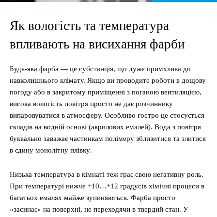
Як вологість та температура
впливають на висихання фарби
Будь-яка фарба — це субстанція, що дуже примхлива до
навколишнього клімату. Якщо ви проводите роботи в дощову
погоду або в закритому приміщенні з поганою вентиляцією,
висока вологість повітря просто не дає розчиннику
випаровуватися в атмосферу. Особливо гостро це стосується
складів на водній основі (акрилових емалей). Вода з повітря
буквально заважає частинкам полімеру зблизитися та злитися
в єдину монолітну плівку.
Низька температура в кімнаті теж грає свою негативну роль.
При температурі нижче +10…+12 градусів хімічні процеси в
багатьох емалях майже зупиняються. Фарба просто
«засинає» на поверхні, не переходячи в твердий стан. У