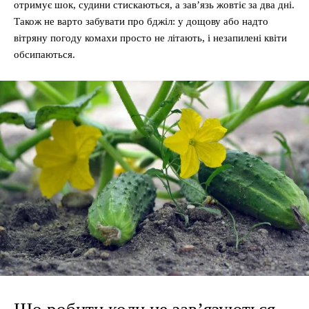
отримує шок, судини стискаються, а зав’язь жовтіє за два дні.
Також не варто забувати про бджіл: у дощову або надто
вітряну погоду комахи просто не літають, і незапилені квіти
обсипаються.