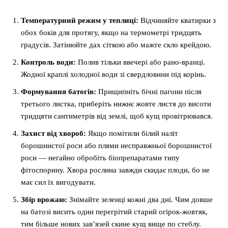
Температурний режим у теплиці:
Відчиняйте кватирки з
обох боків для протягу, якщо на термометрі тридцять
градусів. Затінюйте дах сіткою або мажте скло крейдою.
Контроль води:
Полив тільки ввечері або рано-вранці.
Жодної краплі холодної води зі свердловини під корінь.
Формування батогів:
Прищипніть бічні пагони після
третього листка, приберіть нижнє жовте листя до висоти
тридцяти сантиметрів від землі, щоб кущ провітрювався.
Захист від хвороб:
Якщо помітили білий наліт
борошнистої роси або плями несправжньої борошнистої
роси — негайно обробіть біопрепаратами типу
фітоспорину. Хвора рослина завжди скидає плоди, бо не
має сил їх вигодувати.
Збір врожаю:
Знімайте зеленці кожні два дні. Чим довше
на батозі висить один перегрітий старий огірок-жовтяк,
тим більше нових зав’язей скине кущ вище по стеблу.