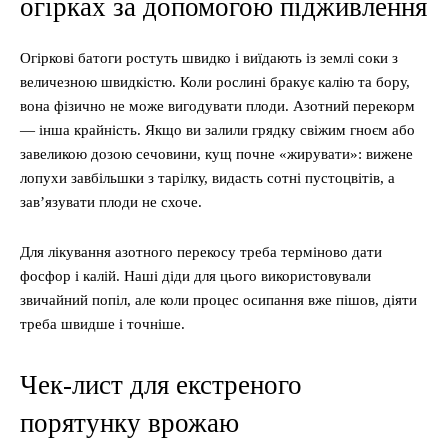
огірках за допомогою підживлення
Огіркові батоги ростуть швидко і виїдають із землі соки з
величезною швидкістю. Коли рослині бракує калію та бору,
вона фізично не може вигодувати плоди. Азотний перекорм
— інша крайність. Якщо ви залили грядку свіжим гноєм або
завеликою дозою сечовини, кущ почне «жирувати»: вижене
лопухи завбільшки з тарілку, видасть сотні пустоцвітів, а
зав’язувати плоди не схоче.
Для лікування азотного перекосу треба терміново дати
фосфор і калій. Наші діди для цього використовували
звичайний попіл, але коли процес осипання вже пішов, діяти
треба швидше і точніше.
Чек-лист для екстреного
порятунку врожаю