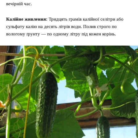
вечірній час.
Калійне живлення:
Тридцять грамів калійної селітри або
сульфату калію на десять літрів води. Полив строго по
вологому ґрунту — по одному літру під кожен корінь.