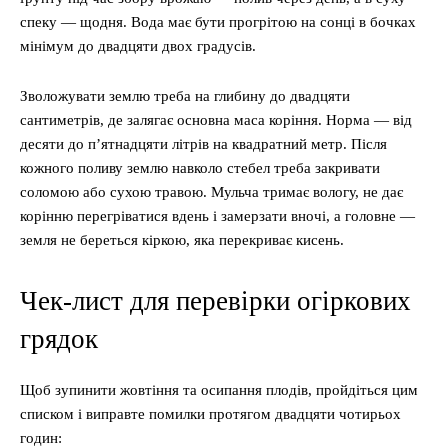
спеку — щодня. Вода має бути прогрітою на сонці в бочках
мінімум до двадцяти двох градусів.
Зволожувати землю треба на глибину до двадцяти
сантиметрів, де залягає основна маса коріння. Норма — від
десяти до п’ятнадцяти літрів на квадратний метр. Після
кожного поливу землю навколо стебел треба закривати
соломою або сухою травою. Мульча тримає вологу, не дає
корінню перегріватися вдень і замерзати вночі, а головне —
земля не береться кіркою, яка перекриває кисень.
Чек-лист для перевірки огіркових
грядок
Щоб зупинити жовтіння та осипання плодів, пройдіться цим
списком і виправте помилки протягом двадцяти чотирьох
годин: