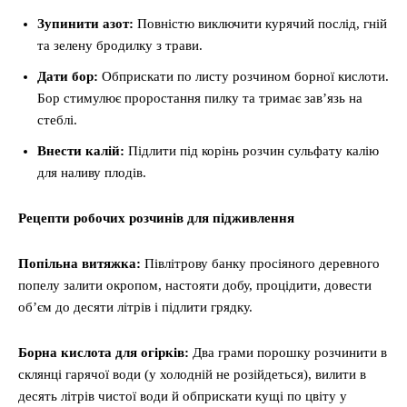
Зупинити азот:
Повністю виключити курячий послід, гній
та зелену бродилку з трави.
Дати бор:
Обприскати по листу розчином борної кислоти.
Бор стимулює проростання пилку та тримає зав’язь на
стеблі.
Внести калій:
Підлити під корінь розчин сульфату калію
для наливу плодів.
Рецепти робочих розчинів для підживлення
Попільна витяжка:
Півлітрову банку просіяного деревного
попелу залити окропом, настояти добу, процідити, довести
об’єм до десяти літрів і підлити грядку.
Борна кислота для огірків:
Два грами порошку розчинити в
склянці гарячої води (у холодній не розійдеться), вилити в
десять літрів чистої води й обприскати кущі по цвіту у