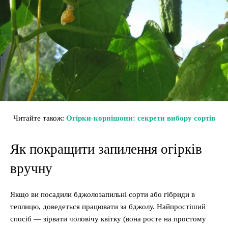
Читайте також:
Огірки-корнішони: секрети вибору сортів
Як покращити запилення огірків
вручну
Якщо ви посадили бджолозапильні сорти або гібриди в
теплицю, доведеться працювати за бджолу. Найпростіший
спосіб — зірвати чоловічу квітку (вона росте на простому