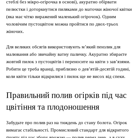
стеблі без мікро-огірочка в основі), акуратно обірвати
пелюстки і доторкнутися пиляками до маточки жіночої квітки
(яка має чітко виражений маленький огірочок). Одним
чоловічим пустоцвітом можна пройтися по двох-трьох
жіночих.
Для великих обсягів використовують м’який пензлик для
малювання або звичайну ватну паличку. Акуратно збираєте
жовтий пилок з пустоцвітів і переносите на квіти з зав’язями.
Робити це треба вранці, приблизно о дев’ятій-десятій годині,
коли квіти тільки відкрилися і пилок ще не висох від спеки.
Правильний полив огірків під час
цвітіння та плодоношення
Забудьте про полив раз на тиждень до стану болота. Огірок
вимагає стабільності. Промисловий стандарт для відкритого
ґрунту під час збору врожаю — полив через день, а в суху