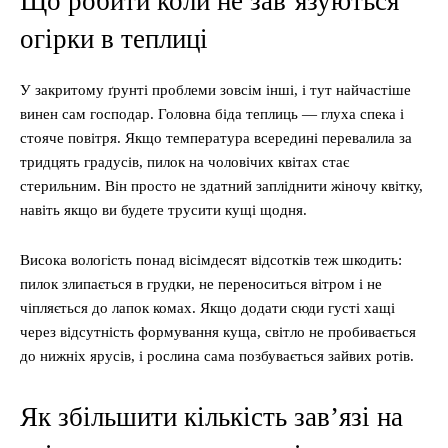
Що робити коли не зав’язуються
огірки в теплиці
У закритому ґрунті проблеми зовсім інші, і тут найчастіше
винен сам господар. Головна біда теплиць — глуха спека і
стояче повітря. Якщо температура всередині перевалила за
тридцять градусів, пилок на чоловічих квітах стає
стерильним. Він просто не здатний запліднити жіночу квітку,
навіть якщо ви будете трусити кущі щодня.
Висока вологість понад вісімдесят відсотків теж шкодить:
пилок злипається в грудки, не переноситься вітром і не
чіпляється до лапок комах. Якщо додати сюди густі хащі
через відсутність формування куща, світло не пробивається
до нижніх ярусів, і рослина сама позбувається зайвих ротів.
Як збільшити кількість зав’язі на