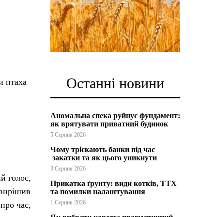
Останні новини
и птаха
Аномальна спека руйнує фундамент:
як врятувати приватний будинок
5 Серпня 2026
Чому тріскають банки під час
закатки та як цього уникнути
3 Серпня 2026
й голос,
Прикатка ґрунту: види котків, ТТХ
 вирішив
та помилки налаштування
1 Серпня 2026
про час,