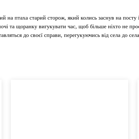
й на птаха старий сторож, який колись заснув на посту 
ночі та щоранку вигукувати час, щоб більше ніхто не про
тавляться до своєї справи, перегукуючись від села до села