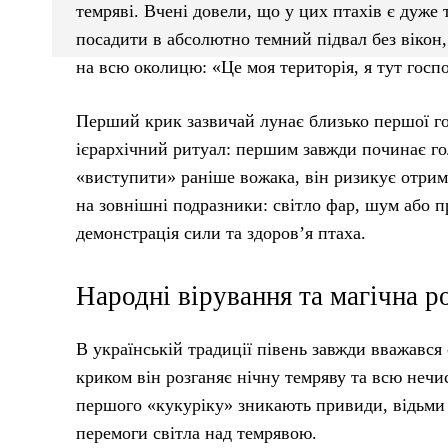
темряві. Вчені довели, що у цих птахів є дуже
посадити в абсолютно темний підвал без вікон, 
на всю околицю: «Це моя територія, я тут госпо
Перший крик зазвичай лунає близько першої год
ієрархічний ритуал: першим завжди починає го
«виступити» раніше вожака, він ризикує отрим
на зовнішні подразники: світло фар, шум або 
демонстрація сили та здоров’я птаха.
Народні вірування та магічна р
В українській традиції півень завжди вважавс
криком він розганяє нічну темряву та всю нечи
першого «кукуріку» зникають привиди, відьми 
перемоги світла над темрявою.