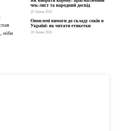
Як вибрати корову: прагматичний
чек-лист та народний досвід
29 Липня 2026
і
Оновлені вимоги до складу соків в
спав
Україні: як читати етикетки
, ніби
28 Липня 2026