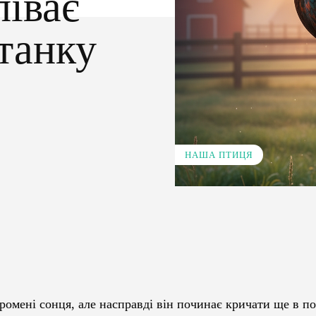
піває
ітанку
НАША ПТИЦЯ
Pinterest
WhatsApp
промені сонця, але насправді він починає кричати ще в п