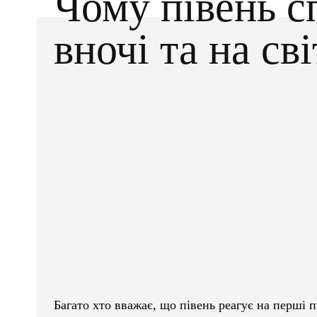
Чому півень с
вночі та на св
Facebook
X
ПОДІЛІТЬСЯ
Багато хто вважає, що півень реагує на перші 