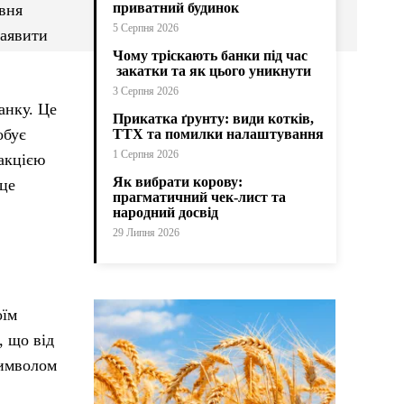
приватний будинок
івня
5 Серпня 2026
заявити
Чому тріскають банки під час
закатки та як цього уникнути
3 Серпня 2026
анку. Це
Прикатка ґрунту: види котків,
обує
ТТХ та помилки налаштування
1 Серпня 2026
акцією
Як вибрати корову:
 це
прагматичний чек-лист та
народний досвід
29 Липня 2026
оїм
, що від
символом