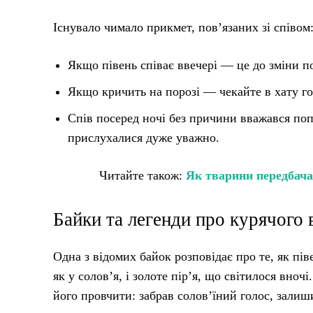
Існувало чимало прикмет, пов’язаних зі співом
Якщо півень співає ввечері — це до зміни п
Якщо кричить на порозі — чекайте в хату го
Спів посеред ночі без причини вважався по
прислухалися дуже уважно.
Читайте також:
Як тварини передбача
Байки та легенди про курячого
Одна з відомих байок розповідає про те, як пі
як у солов’я, і золоте пір’я, що світилося вно
його провчити: забрав солов’їний голос, зали