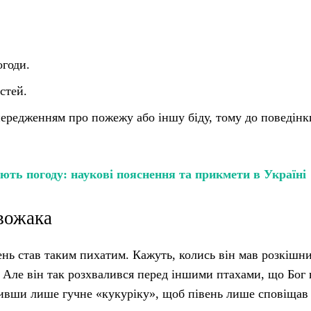
:
огоди.
стей.
передженням про пожежу або іншу біду, тому до поведінк
ють погоду: наукові пояснення та прикмети в Україні
 вожака
вень став таким пихатим. Кажуть, колись він мав розкішни
чі. Але він так розхвалився перед іншими птахами, що Бог
шивши лише гучне «кукуріку», щоб півень лише сповіщав 