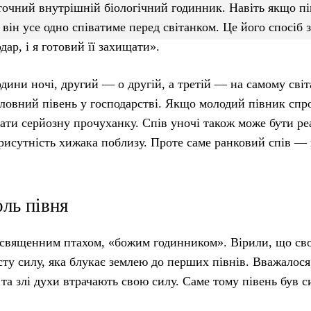
 точний внутрішній біологічний годинник. Навіть якщо п
він усе одно співатиме перед світанком. Це його спосіб 
дар, і я готовий її захищати».
ини ночі, другий — о другій, а третій — на самому світ
ловний півень у господарстві. Якщо молодий півник спр
ати серйозну прочуханку. Спів уночі також може бути ре
присутність хижака поблизу. Проте саме ранковий спів —
оль півня
я священним птахом, «божим годинником». Вірили, що св
сту силу, яка блукає землею до перших півнів. Вважалося
та злі духи втрачають свою силу. Саме тому півень був 