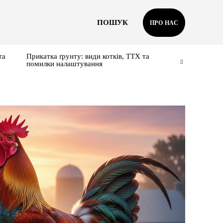
ПОШУК
ПРО НАС
та
Прикатка ґрунту: види котків, ТТХ та
помилки налаштування