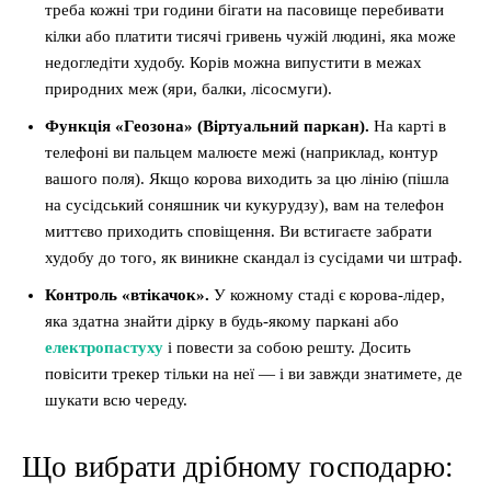
треба кожні три години бігати на пасовище перебивати
кілки або платити тисячі гривень чужій людині, яка може
недогледіти худобу. Корів можна випустити в межах
природних меж (яри, балки, лісосмуги).
Функція «Геозона» (Віртуальний паркан).
На карті в
телефоні ви пальцем малюєте межі (наприклад, контур
вашого поля). Якщо корова виходить за цю лінію (пішла
на сусідський соняшник чи кукурудзу), вам на телефон
миттєво приходить сповіщення. Ви встигаєте забрати
худобу до того, як виникне скандал із сусідами чи штраф.
Контроль «втікачок».
У кожному стаді є корова-лідер,
яка здатна знайти дірку в будь-якому паркані або
електропастуху
і повести за собою решту. Досить
повісити трекер тільки на неї — і ви завжди знатимете, де
шукати всю череду.
Що вибрати дрібному господарю: