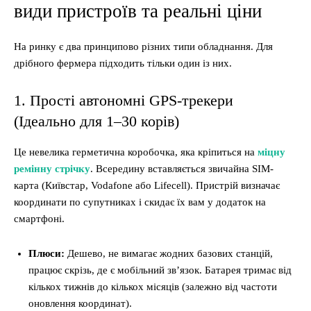
види пристроїв та реальні ціни
На ринку є два принципово різних типи обладнання. Для
дрібного фермера підходить тільки один із них.
1. Прості автономні GPS-трекери
(Ідеально для 1–30 корів)
Це невелика герметична коробочка, яка кріпиться на
міцну
ремінну стрічку
. Всередину вставляється звичайна SIM-
карта (Київстар, Vodafone або Lifecell). Пристрій визначає
координати по супутниках і скидає їх вам у додаток на
смартфоні.
Плюси:
Дешево, не вимагає жодних базових станцій,
працює скрізь, де є мобільний зв’язок. Батарея тримає від
кількох тижнів до кількох місяців (залежно від частоти
оновлення координат).