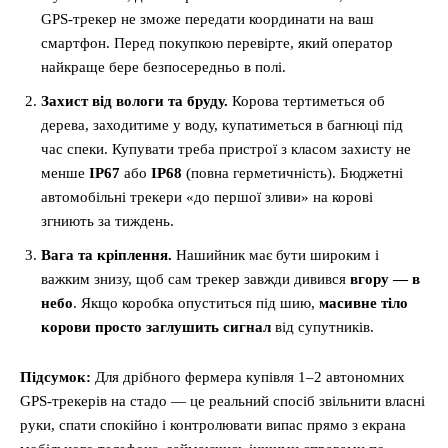
GPS-трекер не зможе передати координати на ваш
смартфон. Перед покупкою перевірте, який оператор
найкраще бере безпосередньо в полі.
Захист від вологи та бруду.
Корова тертиметься об
дерева, заходитиме у воду, купатиметься в багнюці під
час спеки. Купувати треба пристрої з класом захисту не
менше
IP67
або
IP68
(повна герметичність). Бюджетні
автомобільні трекери «до першої зливи» на корові
згниють за тиждень.
Вага та кріплення.
Нашийник має бути широким і
важким знизу, щоб сам трекер завжди дивився
вгору — в
небо
. Якщо коробка опуститься під шию,
масивне тіло
корови просто заглушить сигнал
від супутників.
Підсумок:
Для дрібного фермера купівля 1–2 автономних
GPS-трекерів на стадо — це реальний спосіб звільнити власні
руки, спати спокійно і контролювати випас прямо з екрана