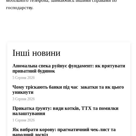
мобільного телефона, займаючись іншими справами по
господарству.
Інші новини
Аномальна спека руйнує фундамент: як врятувати
приватний будинок
5 Серпня 2026
Чому тріскають банки під час закатки та як цього
уникнути
3 Серпня 2026
Прикатка ґрунту: види котків, ТТХ та помилки
налаштування
1 Серпня 2026
Як вибрати корову: прагматичний чек-лист та
народний досвід