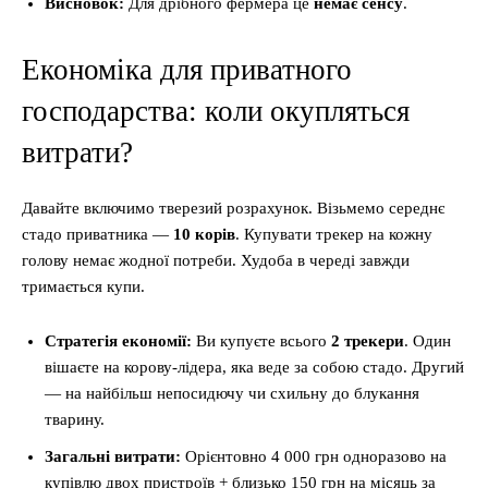
Висновок:
Для дрібного фермера це
немає сенсу
.
Економіка для приватного
господарства: коли окупляться
витрати?
Давайте включимо тверезий розрахунок. Візьмемо середнє
стадо приватника —
10 корів
. Купувати трекер на кожну
голову немає жодної потреби. Худоба в череді завжди
тримається купи.
Стратегія економії:
Ви купуєте всього
2 трекери
. Один
вішаєте на корову-лідера, яка веде за собою стадо. Другий
— на найбільш непосидючу чи схильну до блукання
тварину.
Загальні витрати:
Орієнтовно 4 000 грн одноразово на
купівлю двох пристроїв + близько 150 грн на місяць за