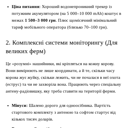
Ціна питання:
Хороший водонепроникний трекер із
потужним акумулятором (на 5 000–10 000 mAh) коштує в
межах
1 500–3 000 грн
. Плюс щомісячний мінімальний
тариф мобільного оператора (близько 70–100 грн).
2. Комплексні системи моніторингу (Для
великих ферм)
Це «розумні» нашийники, які кріпляться на кожну корову.
Вони вимірюють не лише координати, а й те, скільки часу
корова жує жуйку, скільки лежить, чи не почалася в неї охота
(еструс) та чи не захворіла вона. Працюють через спеціальну
антену-радіовишку, яку треба ставити на території ферми.
Мінуси:
Шалено дорого для одноосібника. Вартість
стартового комплекту з антеною та софтом стартує від
кількох тисяч доларів.