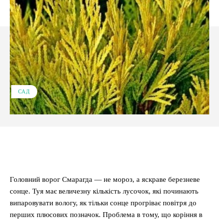
САД
Facebook
X
Pinterest
WhatsApp
Головний ворог Смарагда — не мороз, а яскраве березневе
сонце. Туя має величезну кількість лусочок, які починають
випаровувати вологу, як тільки сонце прогріває повітря до
перших плюсових позначок. Проблема в тому, що коріння в