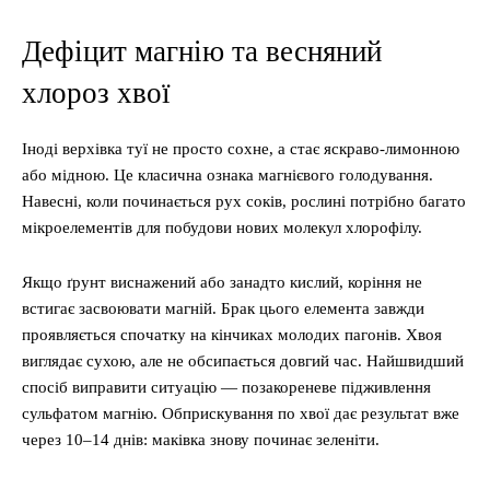
Дефіцит магнію та весняний
хлороз хвої
Іноді верхівка туї не просто сохне, а стає яскраво-лимонною
або мідною. Це класична ознака магнієвого голодування.
Навесні, коли починається рух соків, рослині потрібно багато
мікроелементів для побудови нових молекул хлорофілу.
Якщо ґрунт виснажений або занадто кислий, коріння не
встигає засвоювати магній. Брак цього елемента завжди
проявляється спочатку на кінчиках молодих пагонів. Хвоя
виглядає сухою, але не обсипається довгий час. Найшвидший
спосіб виправити ситуацію — позакореневе підживлення
сульфатом магнію. Обприскування по хвої дає результат вже
через 10–14 днів: маківка знову починає зеленіти.