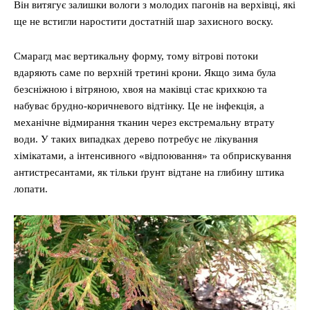
Він витягує залишки вологи з молодих пагонів на верхівці, які
ще не встигли наростити достатній шар захисного воску.
Смарагд має вертикальну форму, тому вітрові потоки
вдаряють саме по верхній третині крони. Якщо зима була
безсніжною і вітряною, хвоя на маківці стає крихкою та
набуває брудно-коричневого відтінку. Це не інфекція, а
механічне відмирання тканин через екстремальну втрату
води. У таких випадках дерево потребує не лікування
хімікатами, а інтенсивного «відпоювання» та обприскування
антистресантами, як тільки ґрунт відтане на глибину штика
лопати.