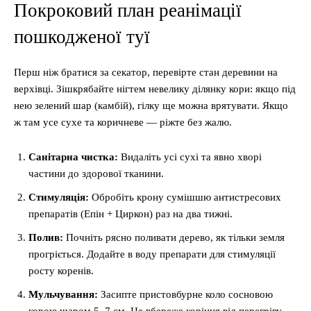
Покроковий план реанімації
пошкодженої туї
Перш ніж братися за секатор, перевірте стан деревини на
верхівці. Зішкрябайте нігтем невелику ділянку кори: якщо під
нею зелений шар (камбій), гілку ще можна врятувати. Якщо
ж там усе сухе та коричневе — ріжте без жалю.
Санітарна чистка:
Видаліть усі сухі та явно хворі
частини до здорової тканини.
Стимуляція:
Обробіть крону сумішшю антистресових
препаратів (Епін + Циркон) раз на два тижні.
Полив:
Почніть рясно поливати дерево, як тільки земля
прогріється. Додайте в воду препарати для стимуляції
росту коренів.
Мульчування:
Засипте пристовбурне коло сосновою
корою шаром 5–7 см. Це вбереже коріння від перегріву