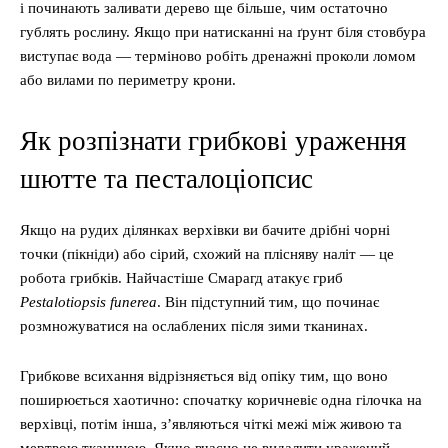
і починають заливати дерево ще більше, чим остаточно
гублять рослину. Якщо при натисканні на ґрунт біля стовбура
виступає вода — терміново робіть дренажні проколи ломом
або вилами по периметру крони.
Як розпізнати грибкові ураження
шютте та песталоціопсис
Якщо на рудих ділянках верхівки ви бачите дрібні чорні
точки (пікніди) або сірий, схожий на плісняву наліт — це
робота грибків. Найчастіше Смарагд атакує гриб
Pestalotiopsis funerea
. Він підступний тим, що починає
розмножуватися на ослаблених після зими тканинах.
Грибкове всихання відрізняється від опіку тим, що воно
поширюється хаотично: спочатку коричневіє одна гілочка на
верхівці, потім інша, з’являються чіткі межі між живою та
мертвою тканиною. Якщо вчасно не видалити уражений