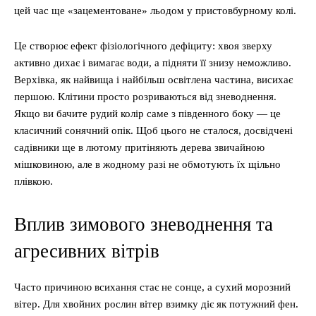
цей час ще «зацементоване» льодом у пристовбурному колі.
Це створює ефект фізіологічного дефіциту: хвоя зверху
активно дихає і вимагає води, а підняти її знизу неможливо.
Верхівка, як найвища і найбільш освітлена частина, висихає
першою. Клітини просто розриваються від зневоднення.
Якщо ви бачите рудий колір саме з південного боку — це
класичний сонячний опік. Щоб цього не сталося, досвідчені
садівники ще в лютому притіняють дерева звичайною
мішковиною, але в жодному разі не обмотують їх щільно
плівкою.
Вплив зимового зневоднення та
агресивних вітрів
Часто причиною всихання стає не сонце, а сухий морозний
вітер. Для хвойних рослин вітер взимку діє як потужний фен.