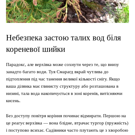
Небезпека застою талих вод біля
кореневої шийки
Парадокс, але верхівка може сохнути через те, що внизу
занадто багато води. Туя Смарагд вкрай чутлива до
підтоплення під час танення великої кількості снігу. Якщо
ваша ділянка має глинисту структуру або розташована в
низині, тала вода накопичується в зоні коренів, витісняючи
кисень.
Без доступу повітря коріння починає відмирати. Першою на
це реагує верхівка — вона блідне, втрачає тургор (пружність)
і поступово всихає. Садівники часто плутають це з хворобою