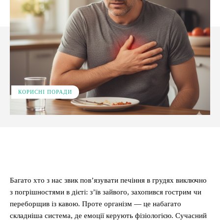
КОРИСНІ ПОРАДИ
Facebook
X
Pinterest
WhatsApp
Багато хто з нас звик пов’язувати печіння в грудях виключно
з погрішностями в дієті: з’їв зайвого, захопився гострим чи
переборщив із кавою. Проте організм — це набагато
складніша система, де емоції керують фізіологією. Сучасний