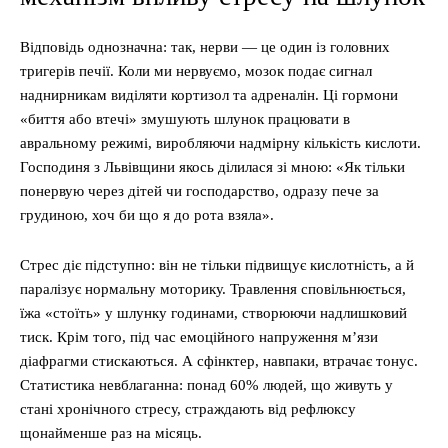
Відповідь однозначна: так, нерви — це один із головних
тригерів печії. Коли ми нервуємо, мозок подає сигнал
наднирникам виділяти кортизол та адреналін. Ці гормони
«биття або втечі» змушують шлунок працювати в
авральному режимі, виробляючи надмірну кількість кислоти.
Господиня з Львівщини якось ділилася зі мною: «Як тільки
понервую через дітей чи господарство, одразу пече за
грудиною, хоч би що я до рота взяла».
Стрес діє підступно: він не тільки підвищує кислотність, а й
паралізує нормальну моторику. Травлення сповільнюється,
їжа «стоїть» у шлунку годинами, створюючи надлишковий
тиск. Крім того, під час емоційного напруження м’язи
діафрагми стискаються. А сфінктер, навпаки, втрачає тонус.
Статистика невблаганна: понад 60% людей, що живуть у
стані хронічного стресу, страждають від рефлюксу
щонайменше раз на місяць.