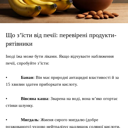
Що з’їсти від печії: перевірені продукти-
рятівники
Іноді їжа може бути ліками. Якщо відчуваєте наближення
печії, спробуйте з’їсти:
•
Банан
: Він має природні антацидні властивості й за
15 хвилин здатен приборкати кислоту.
•
Вівсяна каша
: Зварена на воді, вона м’яко огортає
стінки шлунку.
•
Мигдаль
: Жменя сирого мигдалю (добре
розжованого) чудово нейтралізує надлишок соляної кислоти.