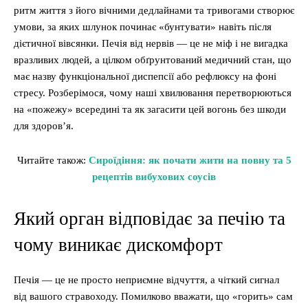
ритм життя з його вічними дедлайнами та тривогами створює
умови, за яких шлунок починає «бунтувати» навіть після
дієтичної вівсянки. Печія від нервів — це не міф і не вигадка
вразливих людей, а цілком обґрунтований медичний стан, що
має назву функціональної диспепсії або рефлюксу на фоні
стресу. Розберімося, чому наші хвилювання перетворюються
на «пожежу» всередині та як загасити цей вогонь без шкоди
для здоров’я.
Читайте також:
Сироїдіння: як почати жити на повну та 5
рецептів вибухових соусів
Який орган відповідає за печію та
чому виникає дискомфорт
Печія — це не просто неприємне відчуття, а чіткий сигнал
від вашого стравоходу. Помилково вважати, що «горить» сам