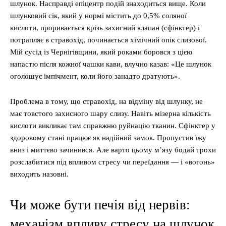
шлунок. Насправді епіцентр подій знаходиться вище. Коли
шлунковий сік, який у нормі містить до 0,5% соляної
кислоти, проривається крізь захисний клапан (сфінктер) і
потрапляє в стравохід, починається хімічний опік слизової.
Мій сусід із Чернігівщини, який роками боровся з цією
напастю після кожної чашки кави, влучно казав: «Це шлунок
оголошує імпічмент, коли його занадто дратують».
Проблема в тому, що стравохід, на відміну від шлунку, не
має товстого захисного шару слизу. Навіть мізерна кількість
кислоти викликає там справжню руйнацію тканин. Сфінктер у
здоровому стані працює як надійний замок. Пропустив їжу
вниз і миттєво зачинився. Але варто цьому м’язу бодай трохи
розслабитися під впливом стресу чи переїдання — і «вогонь»
виходить назовні.
Чи може бути печія від нервів:
механізм впливу стресу на шлунок