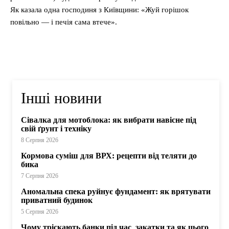
Як казала одна господиня з Київщини: «Жуй горішок
повільно — і печія сама втече».
Інші новини
Сівалка для мотоблока: як вибрати навісне під
свій ґрунт і техніку
8 Серпня 2026
Кормова суміш для ВРХ: рецепти від теляти до
бика
7 Серпня 2026
Аномальна спека руйнує фундамент: як врятувати
приватний будинок
5 Серпня 2026
Чому тріскають банки під час закатки та як цього