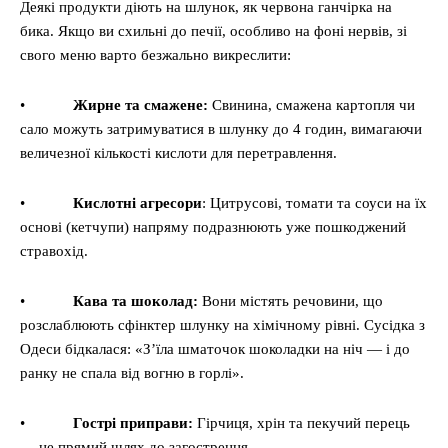
Деякі продукти діють на шлунок, як червона ганчірка на
бика. Якщо ви схильні до печії, особливо на фоні нервів, зі
свого меню варто безжально викреслити:
•
Жирне та смажене:
Свинина, смажена картопля чи
сало можуть затримуватися в шлунку до 4 годин, вимагаючи
величезної кількості кислоти для перетравлення.
•
Кислотні агресори
: Цитрусові, томати та соуси на їх
основі (кетчупи) напряму подразнюють уже пошкоджений
стравохід.
•
Кава та шоколад:
Вони містять речовини, що
розслаблюють сфінктер шлунку на хімічному рівні. Сусідка з
Одеси бідкалася: «З’їла шматочок шоколадки на ніч — і до
ранку не спала від вогню в горлі».
•
Гострі приправи:
Гірчиця, хрін та пекучий перець
— це прямий шлях до загострення.