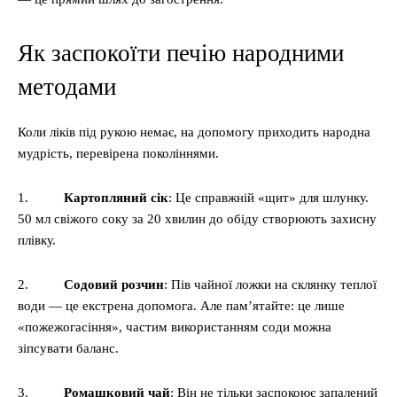
Як заспокоїти печію народними
методами
Коли ліків під рукою немає, на допомогу приходить народна
мудрість, перевірена поколіннями.
1.
Картопляний сік
: Це справжній «щит» для шлунку.
50 мл свіжого соку за 20 хвилин до обіду створюють захисну
плівку.
2.
Содовий розчин
: Пів чайної ложки на склянку теплої
води — це екстрена допомога. Але пам’ятайте: це лише
«пожежогасіння», частим використанням соди можна
зіпсувати баланс.
3.
Ромашковий чай
: Він не тільки заспокоює запалений