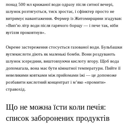
понад 500 мл крижаної води одразу після ситної вечері,
шлунок розтягується, тиск зростає, і сфінктер просто не
витримує навантаження. Фермер із Житомирщини згадував:
«Вип’ю літр води після гарячого борщу — і пече так, ніби
вугілля проковтнув».
Окреме застереження стосується газованої води. Бульбашки
вуглекислоти діють як маленькі бомби. Вони роздувають
шлунок зсередини, виштовхуючи кислоту вгору. Щоб вода
допомагала, вона має бути кімнатної температури. Пийте її
невеликими ковтками між прийомами їжі — це допоможе
розбавити кислотний концентрат і м’яко «промити»
стравохід.
Що не можна їсти коли печія:
список заборонених продуктів