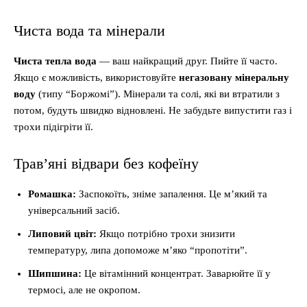
Чиста вода та мінерали
Чиста тепла вода
— ваш найкращий друг. Пийте її часто.
Якщо є можливість, використовуйте
негазовану мінеральну
воду
(типу “Боржомі”). Мінерали та солі, які ви втратили з
потом, будуть швидко відновлені. Не забудьте випустити газ і
трохи підігріти її.
Трав’яні відвари без кофеїну
Ромашка:
Заспокоїть, зніме запалення. Це м’який та
універсальний засіб.
Липовий цвіт:
Якщо потрібно трохи знизити
температуру, липа допоможе м’яко “пропотіти”.
Шипшина:
Це вітамінний концентрат. Заварюйте її у
термосі, але не окропом.