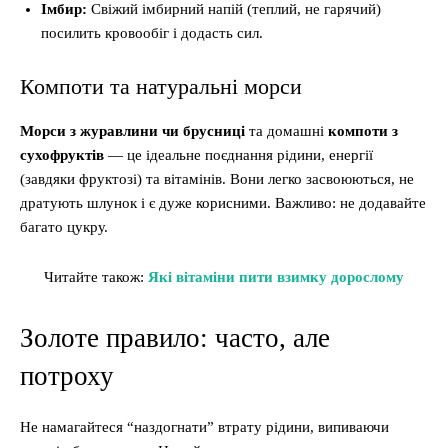
Імбир:
Свіжий імбирний напій (теплий, не гарячий)
посилить кровообіг і додасть сил.
Компоти та натуральні морси
Морси з журавлини чи брусниці
та домашні
компоти з
сухофруктів
— це ідеальне поєднання рідини, енергії
(завдяки фруктозі) та вітамінів. Вони легко засвоюються, не
дратують шлунок і є дуже корисними. Важливо: не додавайте
багато цукру.
Читайте також:
Які вітаміни пити взимку дорослому
Золоте правило: часто, але
потроху
Не намагайтеся “наздогнати” втрату рідини, випиваючи