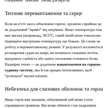
створюючи “пекельні” умови для вірусів.
Теплове перевантаження та серце
Коли ви п’єте щось обпалююче гаряче, організм сприймає це
як додатковий “привіт” від нагрівача. Якщо температура тіла
вже висока (наприклад, 38.5°C, такий напій може тимчасово
підвищити внутрішню температуру ще більше. Це схоже на
роботу в перевантаженому режимі. У результаті посилюється
розширення судин на шкірі, ви починаєте сильніше потіти,
відчуваєте слабкість або навіть посилення головного болю.
Надмірне тепло — це додаткове
навантаження на серцево-
судинну систему
, яка й так працює інтенсивніше, щоб
“розігнати” імунні клітини.
Небезпека для слизових оболонок та горла
Якщо горло вже запалене, обпалюючий чай може стати
справжньою травмою. Він може обпекти і так подразнені