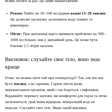
великі обсяги за раз. Це зайве навантаження.
Режим:
Пийте по 50–100 мл рідини
кожні 15–20 хвилин
.
Це дозволяє організму засвоювати воду плавно та
рівномірно.
Обсяг:
При лихоманці варто випивати приблизно на 500–
1000 мл більше, ніж у звичайний день. Це може бути
близько 2.5 літрів загалом.
Висновок: слухайте своє тіло, воно знає
краще
Отже, чи можна пити чай при температурі? Так, але він має
бути
теплим
, а не гарячим. Гаряче пиття може
перевантажити організм, який і так бореться з інфекцією.
Віддавайте перевагу напоям, які комфортні для горла та легко
засвоюються: трав’яним відварам, мінеральній воді чи
морсам. Слухайте своє тіло. Якщо напій викликає