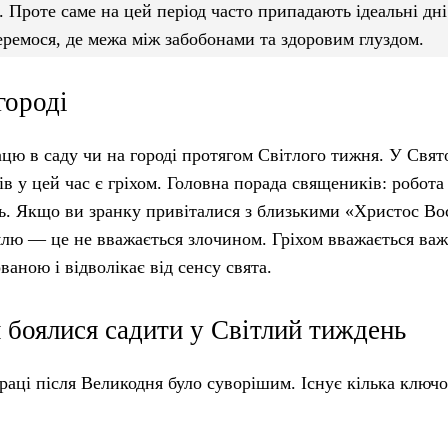
 Проте саме на цей період часто припадають ідеальні дні
беремося, де межа між забобонами та здоровим глуздом.
городі
ацю в саду чи на городі протягом Світлого тижня. У Свя
ів у цей час є гріхом. Головна порада священиків: робота
ь. Якщо ви зранку привіталися з близькими «Христос Во
млю — це не вважається злочином. Гріхом вважається важ
аною і відволікає від сенсу свята.
 боялися садити у Світлий тиждень
праці після Великодня було суворішим. Існує кілька ключ