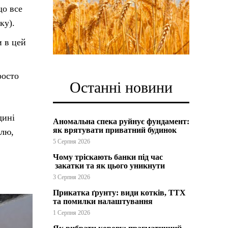
що все
ку).
и в цей
росто
Останні новини
дині
Аномальна спека руйнує фундамент:
як врятувати приватний будинок
млю,
5 Серпня 2026
Чому тріскають банки під час
закатки та як цього уникнути
3 Серпня 2026
Прикатка ґрунту: види котків, ТТХ
та помилки налаштування
1 Серпня 2026