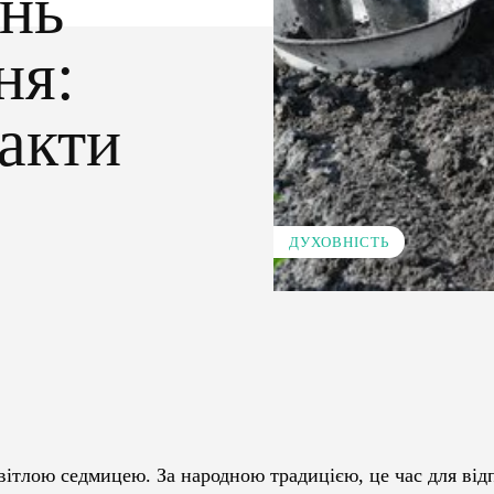
нь
ня:
акти
ДУХОВНІСТЬ
Pinterest
WhatsApp
ітлою седмицею. За народною традицією, це час для від