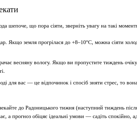
екати
да шепоче, що пора сіяти, зверніть увагу на такі момент
ар. Якщо земля прогрілася до +8–10°C, можна сіяти холо
рачає весняну вологу. Якщо ви пропустите тиждень очік
і.
ді для вас — це відпочинок і спосіб зняти стрес, то вон
чекайте до Радоницького тижня (наступний тиждень післ
ає, а прогноз обіцяє ідеальні умови — садіть спокійно, а