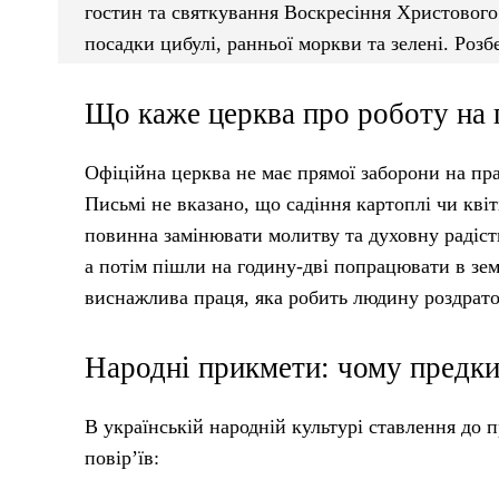
гостин та святкування Воскресіння Христового.
посадки цибулі, ранньої моркви та зелені. Роз
Що каже церква про роботу на 
Офіційна церква не має прямої заборони на пр
Письмі не вказано, що садіння картоплі чи квіт
повинна замінювати молитву та духовну радіст
а потім пішли на годину-дві попрацювати в зе
виснажлива праця, яка робить людину роздратов
Народні прикмети: чому предки
В українській народній культурі ставлення до 
повір’їв: