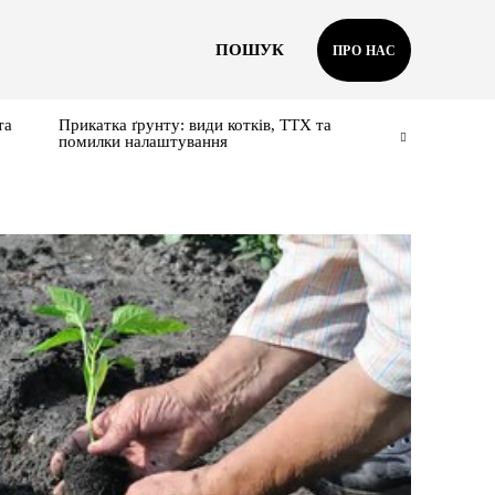
ПОШУК
ПРО НАС
та
Прикатка ґрунту: види котків, ТТХ та
помилки налаштування