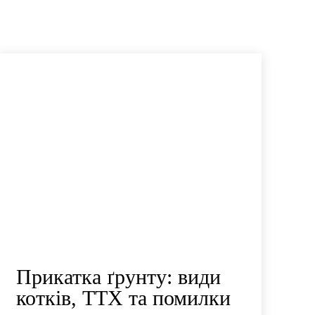
Прикатка ґрунту: види
котків, ТТХ та помилки