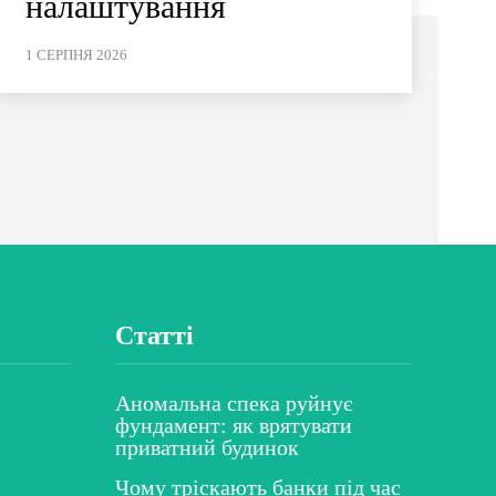
налаштування
1 СЕРПНЯ 2026
Статті
Аномальна спека руйнує
фундамент: як врятувати
приватний будинок
Чому тріскають банки під час