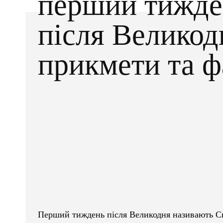
перший тижде
після Великод
прикмети та ф
Facebook
X
ПОДІЛІТЬСЯ
Перший тиждень після Великодня називають Св