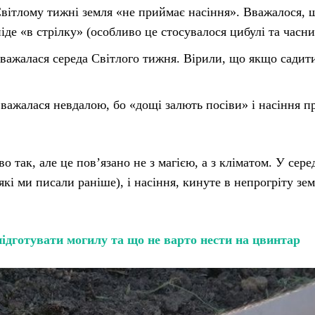
Світлому тижні земля «не приймає насіння». Вважалося, 
іде «в стрілку» (особливо це стосувалося цибулі та часни
важалася середа Світлого тижня. Вірили, що якщо садит
важалася невдалою, бо «дощі залють посіви» і насіння п
 так, але це пов’язано не з магією, а з кліматом. У сере
які ми писали раніше), і насіння, кинуте в непрогріту зе
підготувати могилу та що не варто нести на цвинтар