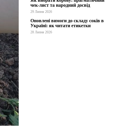
Як вибрати корову: прагматичний
чек-лист та народний досвід
29 Липня 2026
Оновлені вимоги до складу соків в
Україні: як читати етикетки
28 Липня 2026