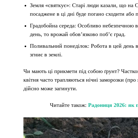
Земля «святкує»: Старі люди казали, що на 
посаджене в ці дні буде погано сходити або п
Градобойна середа: Особливо небезпечною в
день, то врожай обов’язково поб’є град.
Поливальний понеділок: Робота в цей день в
згниє в землі.
Чи мають ці прикмети під собою ґрунт? Частково
квітня часто трапляються нічні заморозки (про 
дійсно може загинути.
Читайте також:
Радониця 2026: як 