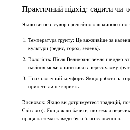
Практичний підхід: садити чи ч
Якщо ви не є суворо релігійною людиною і пого
Температура ґрунту: Це важливіше за календ
культури (редис, горох, зелень).
Вологість: Після Великодня земля швидко вт
насіння може опинитися в пересохлому ґрунт
Психологічний комфорт: Якщо робота на горо
принесе лише користь.
Висновок: Якщо ви дотримуєтеся традицій, по
Світлого). Якщо ж ви бачите, що земля пересих
праця на землі завжди була благословенною.