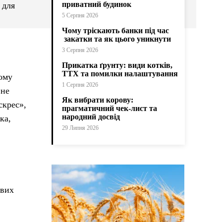
приватний будинок
 для
5 Серпня 2026
Чому тріскають банки під час
закатки та як цього уникнути
3 Серпня 2026
Прикатка ґрунту: види котків,
ТТХ та помилки налаштування
тому
1 Серпня 2026
 не
Як вибрати корову:
скрес»,
прагматичний чек-лист та
народний досвід
ка,
29 Липня 2026
ових