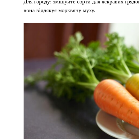
Для городу: змішуйте сорти для яскравих грядо
вона відлякує морквяну муху.