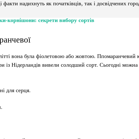
 Ці факти надихнуть як початківців, так і досвідчених горо
ки-корнішони: секрети вибору сортів
ранчевої
літті вона була фіолетовою або жовтою. Ппомаранчевий 
ери із Нідерландів вивели солодший сорт. Сьогодні можна
і для серця.
.