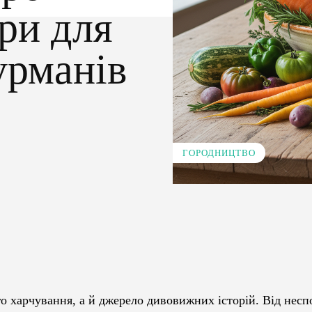
ури для
урманів
ГОРОДНИЦТВО
Pinterest
WhatsApp
о харчування, а й джерело дивовижних історій. Від несп