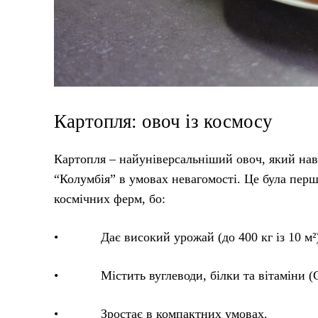
Картопля: овоч із космосу
Картопля – найуніверсальніший овоч, який наві
“Колумбія” в умовах невагомості. Це була перш
космічних ферм, бо:
• Дає високий урожай (до 400 кг із 10 м²)
• Містить вуглеводи, білки та вітаміни (С
• Зростає в компактних умовах.