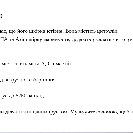
ю
нає, що його шкірка їстівна. Вона містить цитрулін –
США та Азії шкірку маринують, додають у салати чи готу
стять вітаміни А, С і магній.
я зручного зберігання.
 до $250 за плід.
ній ділянці з піщаним ґрунтом. Мульчуйте соломою, щоб 