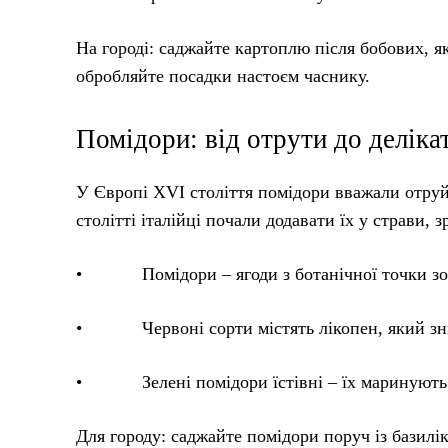
На городі: саджайте картоплю після бобових, я
обробляйте посадки настоєм часнику.
Помідори: від отрути до деліка
У Європі XVI століття помідори вважали отруй
столітті італійці почали додавати їх у страви,
• Помідори – ягоди з ботанічної точки зо
• Червоні сорти містять лікопен, який зни
• Зелені помідори їстівні – їх маринують 
Для городу: саджайте помідори поруч із базилі