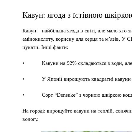
Кавун: ягода з їстівною шкірко
Кавун – найбільша ягода в світі, але мало хто з
амінокислоту, корисну для серця та м’язів. У 
цукати. Інші факти:
• Кавуни на 92% складаються з води, але мі
• У Японії вирощують квадратні кавуни дл
• Сорт “Densuke” з чорною шкіркою коштує
На городі: вирощуйте кавуни на теплій, соняч
вологу.