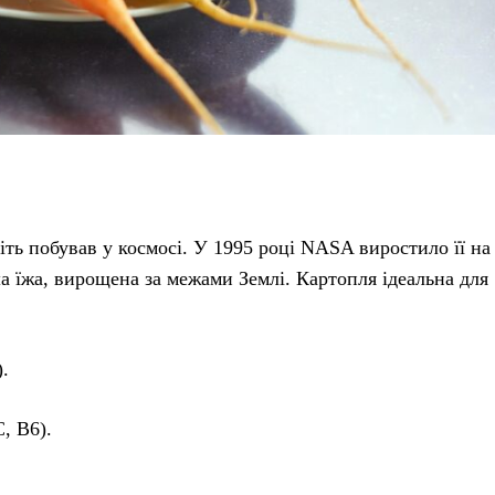
ть побував у космосі. У 1995 році NASA виростило її на
а їжа, вирощена за межами Землі. Картопля ідеальна для
.
, В6).