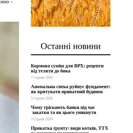
улею –
Останні новини
Кормова суміш для ВРХ: рецепти
від теляти до бика
7 Серпня 2026
Аномальна спека руйнує фундамент:
як врятувати приватний будинок
5 Серпня 2026
Чому тріскають банки під час
закатки та як цього уникнути
3 Серпня 2026
Прикатка ґрунту: види котків, ТТХ