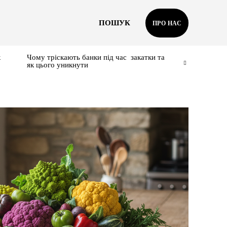
ПОШУК
ПРО НАС
к
Чому тріскають банки під час закатки та
як цього уникнути