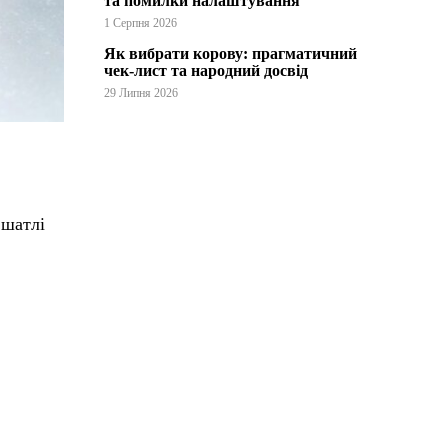
та помилки налаштування
1 Серпня 2026
Як вибрати корову: прагматичний
чек-лист та народний досвід
29 Липня 2026
 шатлі