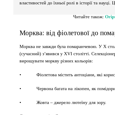
властивостей до їхньої ролі в історії та науці.
Читайте також:
Огір
Морква: від фіолетової до пома
Морква не завжди була помаранчевою. У X сто
(сучасний) з’явився у XVI столітті. Селекціон
вирощувати моркву різних кольорів:
• Фіолетова містить антоціани, які корисн
• Червона багата на лікопен, як помідори
• Жовта – джерело лютеїну для зору.