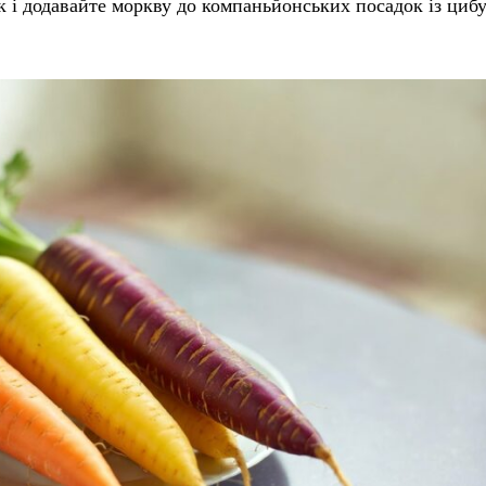
к і додавайте моркву до компаньйонських посадок із циб