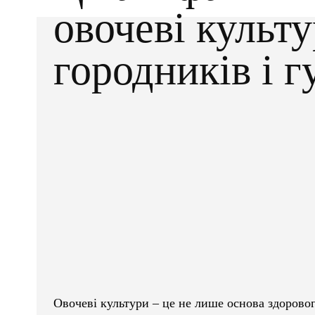
овочеві культ
городників і г
Facebook
X
ПОДІЛІТЬСЯ
Овочеві культури – це не лише основа здоровог