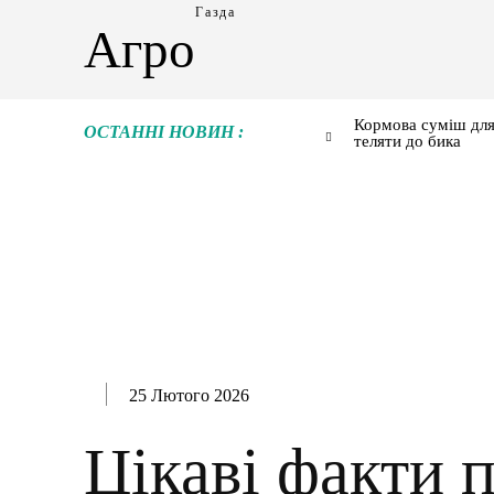
Газда
Агро
Кормова суміш для
ОСТАННІ НОВИН :
теляти до бика
25 Лютого 2026
Цікаві факти 