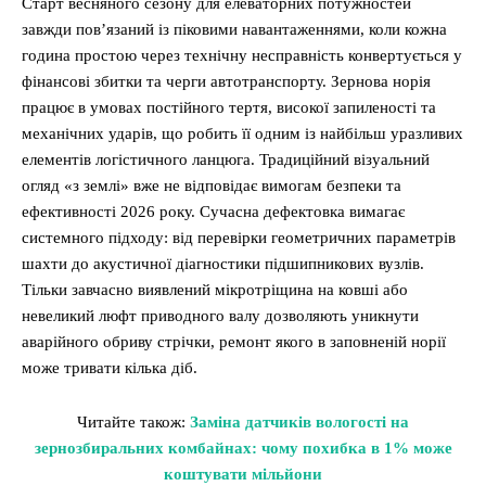
Старт весняного сезону для елеваторних потужностей
завжди пов’язаний із піковими навантаженнями, коли кожна
година простою через технічну несправність конвертується у
фінансові збитки та черги автотранспорту. Зернова норія
працює в умовах постійного тертя, високої запиленості та
механічних ударів, що робить її одним із найбільш уразливих
елементів логістичного ланцюга. Традиційний візуальний
огляд «з землі» вже не відповідає вимогам безпеки та
ефективності 2026 року. Сучасна дефектовка вимагає
системного підходу: від перевірки геометричних параметрів
шахти до акустичної діагностики підшипникових вузлів.
Тільки завчасно виявлений мікротріщина на ковші або
невеликий люфт приводного валу дозволяють уникнути
аварійного обриву стрічки, ремонт якого в заповненій норії
може тривати кілька діб.
Читайте також:
Заміна датчиків вологості на
зернозбиральних комбайнах: чому похибка в 1% може
коштувати мільйони