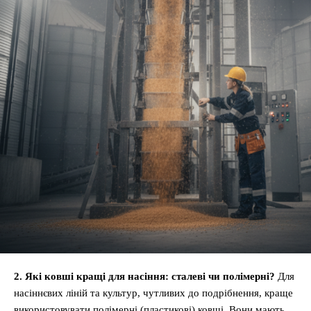
2. Які ковші кращі для насіння: сталеві чи полімерні?
Для
насіннєвих ліній та культур, чутливих до подрібнення, краще
використовувати полімерні (пластикові) ковші. Вони мають