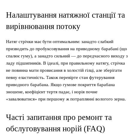
Налаштування натяжної станції та
вирівнювання потоку
Натяг стрічки має бути оптимальним: занадто слабкий
призводить до пробуксовування на приводному барабані (що
спалює гуму), а занадто сильний — до передчасного виходу з
ладу підшипників. В ідеалі, при правильному натягу, стрічка
не повинна мати провисання в холостій гілці, але зберігати
певну еластичність. Також перевірте стан футерування
приводного барабана. Якщо гумове покриття барабана
зношене, коефіцієнт тертя падає, і норія почне
«завалюватися» при першому ж потраплянні вологого зерна.
Часті запитання про ремонт та
обслуговування норій (FAQ)