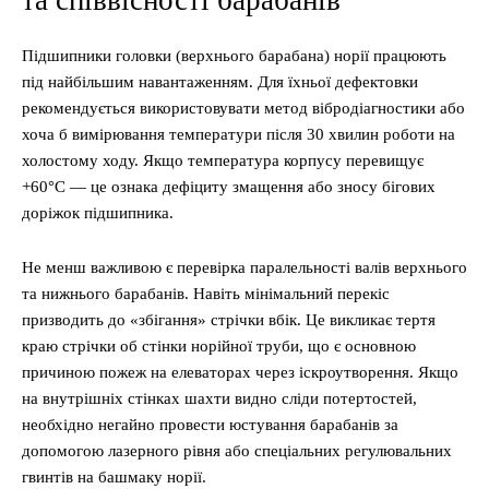
та співвісності барабанів
Підшипники головки (верхнього барабана) норії працюють
під найбільшим навантаженням. Для їхньої дефектовки
рекомендується використовувати метод вібродіагностики або
хоча б вимірювання температури після 30 хвилин роботи на
холостому ходу. Якщо температура корпусу перевищує
+60°C — це ознака дефіциту змащення або зносу бігових
доріжок підшипника.
Не менш важливою є перевірка паралельності валів верхнього
та нижнього барабанів. Навіть мінімальний перекіс
призводить до «збігання» стрічки вбік. Це викликає тертя
краю стрічки об стінки норійної труби, що є основною
причиною пожеж на елеваторах через іскроутворення. Якщо
на внутрішніх стінках шахти видно сліди потертостей,
необхідно негайно провести юстування барабанів за
допомогою лазерного рівня або спеціальних регулювальних
гвинтів на башмаку норії.