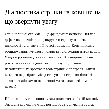
Діагностика стрічки та ковшів: на
що звернути увагу
Стан норійної стрічки — це фундамент безпеки. Під час
дефектовки необхідно прокрутити стрічку на низькій
швидкості та оглянути її по всій довжині. Критичними є
розшарування гумового покриття та оголення ниток корду.
Якщо корд пошкоджений хоча б на 10% ширини, ризик
розтягування та подальшого обриву під повним
навантаженням зростає в геометричній прогресії. Також
важливо перевірити місця стикування стрічки: болтові
з’єднання або замки не повинні мати ознак деформації чи
корозії.
Щодо ковшів, то основна увага приділяється їхній кромці.
Зношена кромка не лише погіршує зачерпування зерна,