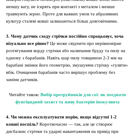
меншу вагу, не іскрять при контакті з металом і менше
травмують зерно. Проте для важких умов та абразивних
культур сталеві ковші залишаються більш довговічними.
3. Чому датчик сходу стрічки постійно спрацьовує, хоча
візуально все рівно?
Це може свідчити про нерівномірне
розтягування корду стрічки або налипання бруду та пилу на
одному з барабанів. Навіть шар пилу товщиною 2-3 мм на
барабані змінює його геометрію, змушуючи стрічку «гуляти»
вбік. Очищення барабанів часто вирішує проблему без
заміни датчиків.
Читайте також:
Вибір протруйників для сої: як поєднати
фунгіцидний захист та живу бактерію інокулянта
4. Чи можна експлуатувати норію, якщо відсутні 1-2
ковші поспіль?
Короткочасно — так, але це створює
дисбаланс стрічки та ударні навантаження на привід при