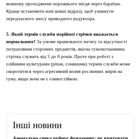
кожному проходженні порожнього місця через барабан.
Краще встановити нові ковші відразу, щоб уникнути
передчасного зносу приводного редуктора.
5. Який термін служби норійної стрічки вважається
нормальним?
За умови правильного натягу та відсутності
потрапляння сторонніх предметів, якісна гумовотканинна
стрічка служить від 5 до 8 років. Проте при роботі з
олійними культурами (ріпак, соняшник) термін служби може
скоротитися через агресивний вплив рослинних жирів на
гуму, якщо вона не є оливостійкою.
Інші новини
Аномальна спека руйнує фундамент: як врятувати