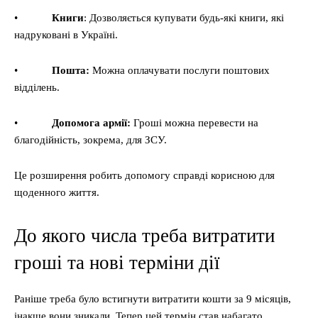
•
Книги
: Дозволяється купувати будь-які книги, які
надруковані в Україні.
•
Пошта:
Можна оплачувати послуги поштових
відділень.
•
Допомога армії:
Гроші можна перевести на
благодійність, зокрема, для ЗСУ.
Це розширення робить допомогу справді корисною для
щоденного життя.
До якого числа треба витратити
гроші та нові терміни дії
Раніше треба було встигнути витратити кошти за 9 місяців,
інакше вони зникали. Тепер цей термін став набагато