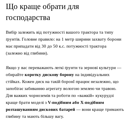
Що краще обрати для
господарства
Вибір залежить від потужності вашого трактора та типу
ґрунтів. Головне правило: на 1 метр ширини захвату борони
має припадати від 30 до 50 к.с. потужності трактора
(залежно від глибини).
Якщо у вас переважають легкі ґрунти та зернові культури —
обирайте
коротку дискову борону
на індивідуальних
стійках. Кожен диск на такій боронІ працює незалежно, що
запобігає забиванню агрегату вологою землею чи травою.
Для важких чорноземів та роботи по «важкій» кукурудзі
краще брати моделі з
V-подібним або X-подібним
розташуванням дискових батарей
— вони краще тримають
глибину та мають більшу вагу.