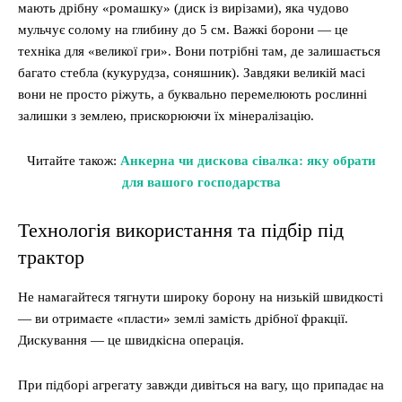
мають дрібну «ромашку» (диск із вирізами), яка чудово
мульчує солому на глибину до 5 см. Важкі борони — це
техніка для «великої гри». Вони потрібні там, де залишається
багато стебла (кукурудза, соняшник). Завдяки великій масі
вони не просто ріжуть, а буквально перемелюють рослинні
залишки з землею, прискорюючи їх мінералізацію.
Читайте також:
Анкерна чи дискова сівалка: яку обрати
для вашого господарства
Технологія використання та підбір під
трактор
Не намагайтеся тягнути широку борону на низькій швидкості
— ви отримаєте «пласти» землі замість дрібної фракції.
Дискування — це швидкісна операція.
При підборі агрегату завжди дивіться на вагу, що припадає на