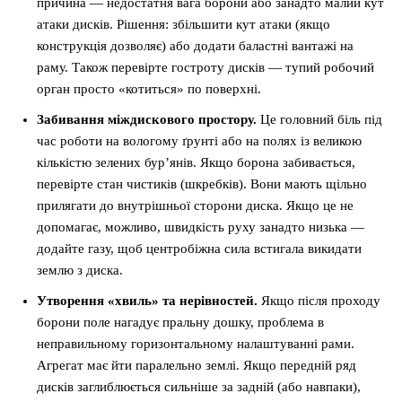
причина — недостатня вага борони або занадто малий кут
атаки дисків. Рішення: збільшити кут атаки (якщо
конструкція дозволяє) або додати баластні вантажі на
раму. Також перевірте гостроту дисків — тупий робочий
орган просто «котиться» по поверхні.
Забивання міждискового простору.
Це головний біль під
час роботи на вологому ґрунті або на полях із великою
кількістю зелених бур’янів. Якщо борона забивається,
перевірте стан чистиків (шкребків). Вони мають щільно
прилягати до внутрішньої сторони диска. Якщо це не
допомагає, можливо, швидкість руху занадто низька —
додайте газу, щоб центробіжна сила встигала викидати
землю з диска.
Утворення «хвиль» та нерівностей.
Якщо після проходу
борони поле нагадує пральну дошку, проблема в
неправильному горизонтальному налаштуванні рами.
Агрегат має йти паралельно землі. Якщо передній ряд
дисків заглиблюється сильніше за задній (або навпаки),