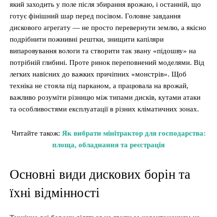
який заходить у поле після збирання врожаю, і останній, що
готує фінішний шар перед посівом. Головне завдання
дискового агрегату — не просто перевернути землю, а якісно
подрібнити пожнивні рештки, знищити капіляри
випаровування вологи та створити так звану «підошву» на
потрібній глибині. Проте ринок переповнений моделями. Від
легких навісних до важких причіпних «монстрів». Щоб
техніка не стояла під парканом, а працювала на врожай,
важливо розуміти різницю між типами дисків, кутами атаки
та особливостями експлуатації в різних кліматичних зонах.
Читайте також:
Як вибрати мінітрактор для господарства:
площа, обладнання та реєстрація
Основні види дискових борін та
їхні відмінності