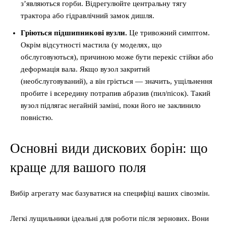
з’являються горби. Відрегулюйте центральну тягу
трактора або гідравлічний замок дишля.
Гріються підшипникові вузли.
Це тривожний симптом.
Окрім відсутності мастила (у моделях, що
обслуговуються), причиною може бути перекіс стійки або
деформація вала. Якщо вузол закритий
(необслуговуваний), а він гріється — значить, ущільнення
пробите і всередину потрапив абразив (пил/пісок). Такий
вузол підлягає негайній заміні, поки його не заклинило
повністю.
Основні види дискових борін: що
краще для вашого поля
Вибір агрегату має базуватися на специфіці ваших сівозмін.
Легкі лущильники ідеальні для роботи після зернових. Вони