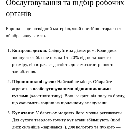
Обслуговування та підбір робочих
органів
Борона — це розхідний матеріал, який постійно стирається
об абразивну землю.
Контроль дисків:
Слідкуйте за діаметром. Коли диск
зношується більше ніж на 15–20% від початкового
розміру, він втрачає здатність до самозагострення та
заглиблення.
Підшипникові вузли:
Найслабше місце. Обирайте
агрегати з
необслуговуваними підшипниковими
вузлами
(касетного типу). Вони закриті від пилу та бруду,
що економить години на щоденному змащуванні.
Кут атаки:
У багатьох моделях його можна регулювати.
Для сухого твердого ґрунту кут атаки збільшують (щоб
диск сильніше «заривався»), для вологого та пухкого —