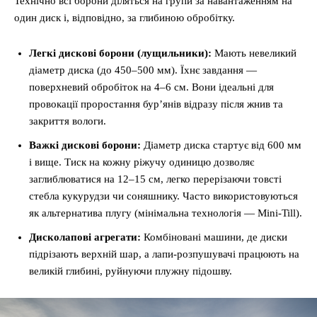
Технічно всі борони діляться на групи за навантаженням на
один диск і, відповідно, за глибиною обробітку.
Легкі дискові борони (лущильники):
Мають невеликий
діаметр диска (до 450–500 мм). Їхнє завдання —
поверхневий обробіток на 4–6 см. Вони ідеальні для
провокації проростання бур’янів відразу після жнив та
закриття вологи.
Важкі дискові борони:
Діаметр диска стартує від 600 мм
і вище. Тиск на кожну ріжучу одиницю дозволяє
заглиблюватися на 12–15 см, легко перерізаючи товсті
стебла кукурудзи чи соняшнику. Часто використовуються
як альтернатива плугу (мінімальна технологія — Mini-Till).
Дисколапові агрегати:
Комбіновані машини, де диски
підрізають верхній шар, а лапи-розпушувачі працюють на
великій глибині, руйнуючи плужну підошву.