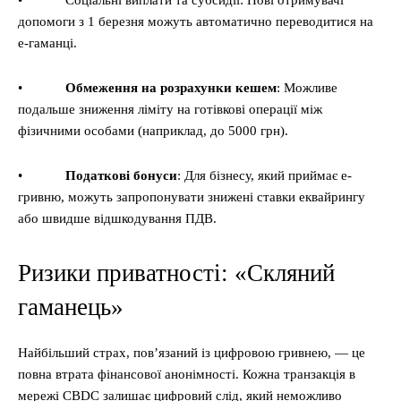
• Соціальні виплати та субсидії: Нові отримувачі
допомоги з 1 березня можуть автоматично переводитися на
е-гаманці.
•
Обмеження на розрахунки кешем
: Можливе
подальше зниження ліміту на готівкові операції між
фізичними особами (наприклад, до 5000 грн).
•
Податкові бонуси
: Для бізнесу, який приймає е-
гривню, можуть запропонувати знижені ставки еквайрингу
або швидше відшкодування ПДВ.
Ризики приватності: «Скляний
гаманець»
Найбільший страх, пов’язаний із цифровою гривнею, — це
повна втрата фінансової анонімності. Кожна транзакція в
мережі CBDC залишає цифровий слід, який неможливо