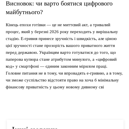
Висновок: чи варто боятися цифрового
майбутнього?
Кінець епохи готівки — це не миттєвий акт, а тривалий
процес, який у березні 2026 року переходить у вирішальну
стадію. Е-гривня принесе зручність і швидкість, але ціною
цієї зручності стане прозорість вашого приватного життя
перед державою. Українцям варто готуватися до того, що
паперова купюра стане атрибутом минулого, а «цифровий
код» у смартфоні — єдиним законним мірилом праці.
Головне питання не в тому, чи впровадять е-гривню, а в тому,
чи зможе суспільство відстояти право на хоча б мінімальну
фінансову приватність у цьому новому дивному сві