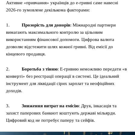
Активне «привчання» українців до е-гривні саме навесні
2026-го зумовлене декількома факторами:
1.
Прозорість для донорів
: Міжнародні партнери
вимагають максимального контролю за цільовим
використанням фінансової допомоги. Цифрова валюта
дозволяє відстежити шлях кожної гривні. Від емісії до
кінцевого продавця.
2.
Боротьба з тінню
: Е-гривню неможливо передати «в
конверті» без реєстрації операції в системі. Це ідеальний
інструмент для ліквідації сірих зарплат та неофіційних
доходів.
3.
Зниження витрат на емісію
: Друк, інкасація та
захист паперових банкнот коштують державі мільярди.
Цифровий код не потребує паперу та сейфів.