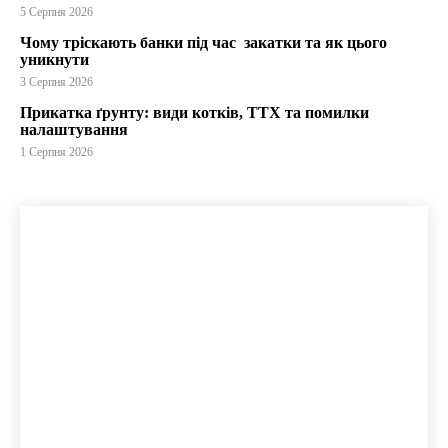
5 Серпня 2026
Чому тріскають банки під час закатки та як цього
уникнути
3 Серпня 2026
Прикатка ґрунту: види котків, ТТХ та помилки
налаштування
1 Серпня 2026