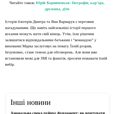
Читайте також:
Юрій Корявченков: біографія, кар’єра,
дружина, діти
Історія блогерів Дмитра та Яни Варварук є черговим
нагадуванням. Що навіть найсильніші історії першого
кохання можуть мати свій кінець. Утім, їхнє рішення
залишитися відповідальними батьками і “командою” у
вихованні Марка заслуговує на повагу. Їхній розрив,
безумовно, стане темою для обговорень. Але вони вже
встановили межі для ЗМІ та фанатів, просячи поважати їхній
вибір.
Інші новини
Аномальна спека руйнує фундамент: як врятувати