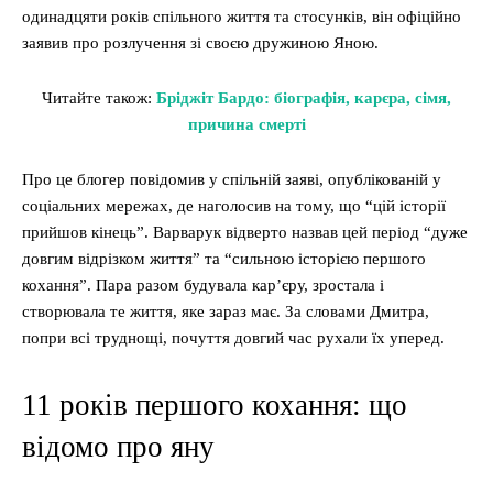
одинадцяти років спільного життя та стосунків, він офіційно
заявив про розлучення зі своєю дружиною Яною.
Читайте також:
Бріджіт Бардо: біографія, карєра, сімя,
причина смерті
Про це блогер повідомив у спільній заяві, опублікованій у
соціальних мережах, де наголосив на тому, що “цій історії
прийшов кінець”. Варварук відверто назвав цей період “дуже
довгим відрізком життя” та “сильною історією першого
кохання”. Пара разом будувала кар’єру, зростала і
створювала те життя, яке зараз має. За словами Дмитра,
попри всі труднощі, почуття довгий час рухали їх уперед.
11 років першого кохання: що
відомо про яну