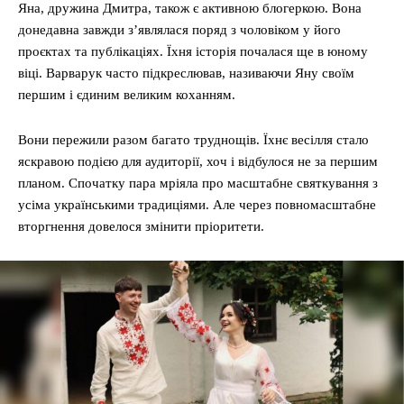
Яна, дружина Дмитра, також є активною блогеркою. Вона
донедавна завжди з’являлася поряд з чоловіком у його
проєктах та публікаціях. Їхня історія почалася ще в юному
віці. Варварук часто підкреслював, називаючи Яну своїм
першим і єдиним великим коханням.
Вони пережили разом багато труднощів. Їхнє весілля стало
яскравою подією для аудиторії, хоч і відбулося не за першим
планом. Спочатку пара мріяла про масштабне святкування з
усіма українськими традиціями. Але через повномасштабне
вторгнення довелося змінити пріоритети.