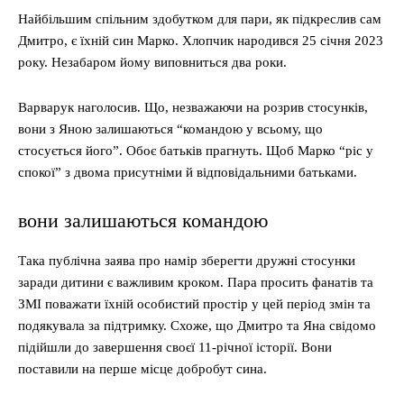
Найбільшим спільним здобутком для пари, як підкреслив сам
Дмитро, є їхній син Марко. Хлопчик народився 25 січня 2023
року. Незабаром йому виповниться два роки.
Варварук наголосив. Що, незважаючи на розрив стосунків,
вони з Яною залишаються “командою у всьому, що
стосується його”. Обоє батьків прагнуть. Щоб Марко “ріс у
спокої” з двома присутніми й відповідальними батьками.
вони залишаються командою
Така публічна заява про намір зберегти дружні стосунки
заради дитини є важливим кроком. Пара просить фанатів та
ЗМІ поважати їхній особистий простір у цей період змін та
подякувала за підтримку. Схоже, що Дмитро та Яна свідомо
підійшли до завершення своєї 11-річної історії. Вони
поставили на перше місце добробут сина.