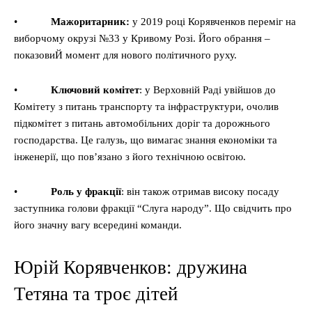
•
Мажоритарник:
у 2019 році Корявченков переміг на
виборчому окрузі №33 у Кривому Розі. Його обрання –
показовиЙ момент для нового політичного руху.
•
Ключовий комітет
: у Верховній Раді увійшов до
Комітету з питань транспорту та інфраструктури, очолив
підкомітет з питань автомобільних доріг та дорожнього
господарства. Це галузь, що вимагає знання економіки та
інженерії, що пов’язано з його технічною освітою.
•
Роль у фракції
: він також отримав високу посаду
заступника голови фракції “Слуга народу”. Що свідчить про
його значну вагу всередині команди.
Юрій Корявченков: дружина
Тетяна та троє дітей