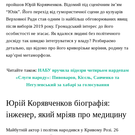
пройшов Юрій Корявченков. Відомий під сценічним ім’ям
“Юзік”. Його перехід від гумористичної сцени до кулуарів
Верховної Ради став одним із найбільш обговорюваних явищ
після виборів 2019 року. Громадський інтерес до його
особистості не згасає. Як вдалося людині без політичного
досвіду так швидко інтегруватися у владу? Розбираємо
детально, що відомо про його криворізьке коріння, родину та
кар’єрні метаморфози.
Читайте також:
НАБУ вручила підозри чотирьом нардепам
«Слуги народу»: Пивоваров, Кісєль, Савченко та
Негулевський за хабарі за голосування
Юрій Корявченков біографія:
інженер, який мріяв про медицину
Майбутній актор і політик народився у Кривому Розі. 26