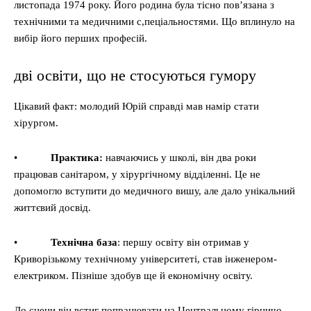
листопада 1974 року. Його родина була тісно пов’язана з
технічними та медичними с,пеціальностями. Що вплинуло на
вибір його перших професій.
дві освіти, що не стосуються гумору
Цікавий факт: молодий Юрій справді мав намір стати
хірургом.
•
Практика:
навчаючись у школі, він два роки
працював санітаром, у хірургічному відділенні. Це не
допомогло вступити до медичного вишу, але дало унікальний
життєвий досвід.
•
Технічна база
: першу освіту він отримав у
Криворізькому технічному університеті, став інженером-
електриком. Пізніше здобув ще й економічну освіту.
До сцени він встиг попрацювати на Центральному гірничо-