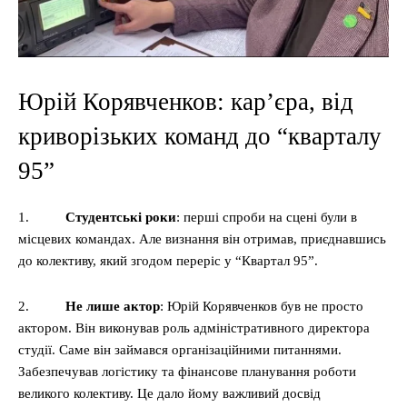
Юрій Корявченков: кар’єра, від
криворізьких команд до “кварталу
95”
1.
Студентські роки
: перші спроби на сцені були в
місцевих командах. Але визнання він отримав, приєднавшись
до колективу, який згодом переріс у “Квартал 95”.
2.
Не лише актор
: Юрій Корявченков був не просто
актором. Він виконував роль адміністративного директора
студії. Саме він займався організаційними питаннями.
Забезпечував логістику та фінансове планування роботи
великого колективу. Це дало йому важливий досвід