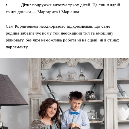
•
Діти:
подружжя виховує трьох дітей. Це син Андрій
та дві доньки — Маргарита і Маріанна.
Сам Корявченков неодноразово підкреслював, що саме
родина забезпечує йому той необхідний тил та емоційну
рівновагу, без якої неможлива робота ні на сцені, ні в стінах
парламенту.