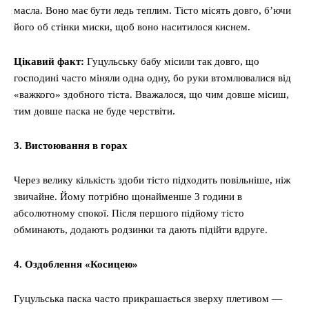
масла. Воно має бути ледь теплим. Тісто місять довго, б’ючи
його об стінки миски, щоб воно наситилося киснем.
Цікавий факт:
Гуцульську бабу місили так довго, що
господині часто міняли одна одну, бо руки втомлювалися від
«важкого» здобного тіста. Вважалося, що чим довше місиш,
тим довше паска не буде черствіти.
3. Вистоювання в горах
Через велику кількість здоби тісто підходить повільніше, ніж
звичайне. Йому потрібно щонайменше 3 години в
абсолютному спокої. Після першого підйому тісто
обминають, додають родзинки та дають підійти вдруге.
4. Оздоблення «Косицею»
Гуцульська паска часто прикрашається зверху плетивом —