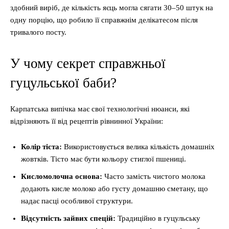
здобний виріб, де кількість яєць могла сягати 30–50 штук на
одну порцію, що робило її справжнім делікатесом після
тривалого посту.
У чому секрет справжньої
гуцульської баби?
Карпатська випічка має свої технологічні нюанси, які
відрізняють її від рецептів рівнинної України:
Колір тіста:
Використовується велика кількість домашніх
жовтків. Тісто має бути кольору стиглої пшениці.
Кисломолочна основа:
Часто замість чистого молока
додають кисле молоко або густу домашню сметану, що
надає пасці особливої структури.
Відсутність зайвих спецій:
Традиційно в гуцульську