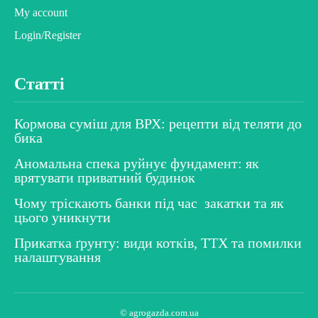
My account
Login/Register
Статті
Кормова суміш для ВРХ: рецепти від теляти до
бика
Аномальна спека руйнує фундамент: як
врятувати приватний будинок
Чому тріскають банки під час закатки та як
цього уникнути
Прикатка ґрунту: види котків, ТТХ та помилки
налаштування
© agrogazda.com.ua