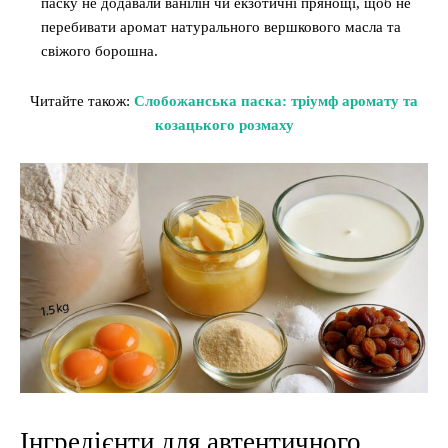
паску не додавали ванілін чи екзотичні прянощі, щоб не
перебивати аромат натурального вершкового масла та
свіжого борошна.
Читайте також:
Слобожанська паска: тріумф аромату та
козацького розмаху
Інгредієнти для автентичного