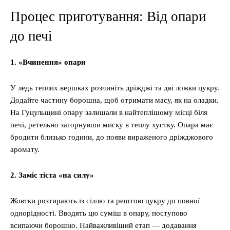
Процес приготування: Від опари
до печі
1. «Вчинення» опари
У ледь теплих вершках розчиніть дріжджі та дві ложки цукру.
Додайте частину борошна, щоб отримати масу, як на оладки.
На Гуцульщині опару залишали в найтеплішому місці біля
печі, ретельно загорнувши миску в теплу хустку. Опара має
бродити близько години, до появи вираженого дріжджового
аромату.
2. Заміс тіста «на силу»
Жовтки розтирають із сіллю та рештою цукру до повної
однорідності. Вводять цю суміш в опару, поступово
всипаючи борошно. Найважливіший етап — додавання