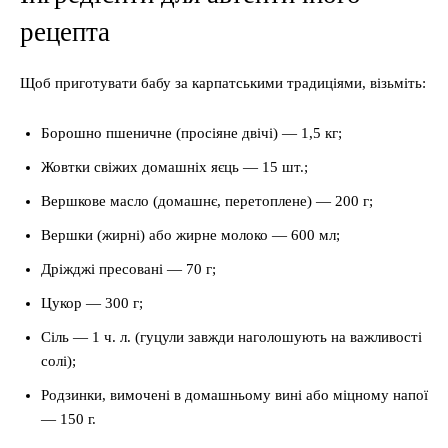
рецепта
Щоб приготувати бабу за карпатськими традиціями, візьміть:
Борошно пшеничне (просіяне двічі) — 1,5 кг;
Жовтки свіжих домашніх яєць — 15 шт.;
Вершкове масло (домашнє, перетоплене) — 200 г;
Вершки (жирні) або жирне молоко — 600 мл;
Дріжджі пресовані — 70 г;
Цукор — 300 г;
Сіль — 1 ч. л. (гуцули завжди наголошують на важливості
солі);
Родзинки, вимочені в домашньому вині або міцному напої
— 150 г.