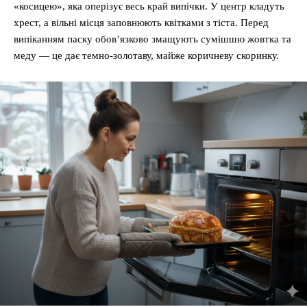
«косицею», яка оперізує весь край випічки. У центр кладуть
хрест, а вільні місця заповнюють квітками з тіста. Перед
випіканням паску обов’язково змащують сумішшю жовтка та
меду — це дає темно-золотаву, майже коричневу скоринку.