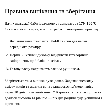
Правила випікання та зберігання
Для гуцульської баби ідеальною є температура
170–180°C
.
Оскільки тісто жирне, воно потребує рівномірного прогріву.
Час випікання становить 50–60 хвилин для паски
середнього розміру.
Перші 30 хвилин духовку відкривати категорично
заборонено, щоб баба не «сіла».
Готову паску накривають лляним рушником.
Зберігається така випічка дуже довго. Завдяки високому
вмісту жирів та жовтків вона залишається м’якою навіть
через 10 днів після випікання. У Карпатах вірять: якщо паска
вдалася високою та рівною — рік для родини буде успішним і
щасливим.