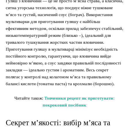
Гуляш з яловичини — це не просто м’ясна страва, а класична,
ситна угорська технологія, що поєднує ніжне тушковане
м’ясо та густий, насичений соус (бограч). Використання
мультиварки для приготування гуляшу є найбільш
ефективним методом, оскільки прилад забезпечує стабільний,
низькотемпературний режим (близько –), ідеальний для
тривалого тушкування жорстких частин яловичини.
Приготування гуляшу в мультиварці мінімізує необхідність
постійного контролю, гарантуючи, що яловичина вийде
неймовірно м’якою, а соус завдяки правильній послідовності
закладки — ідеально густим і ароматним. Весь секрет
полягає у контролі над колагеном м’яса та правильному
балансі кислоти (томатна паста) та крохмалю (борошно).
Читайте також:
Товченики рецепт як приготувати:
покроковий посібник
Секрет м’якості: вибір м’яса та