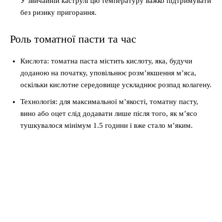
У звичайній каструлі цю температуру важко підтримувати
без ризику пригорання.
Роль томатної пасти та час
Кислота: томатна паста містить кислоту, яка, будучи
доданою на початку, уповільнює розм’якшення м’яса,
оскільки кислотне середовище ускладнює розпад колагену.
Технологія: для максимальної м’якості, томатну пасту,
вино або оцет слід додавати лише після того, як м’ясо
тушкувалося мінімум 1.5 години і вже стало м’яким.