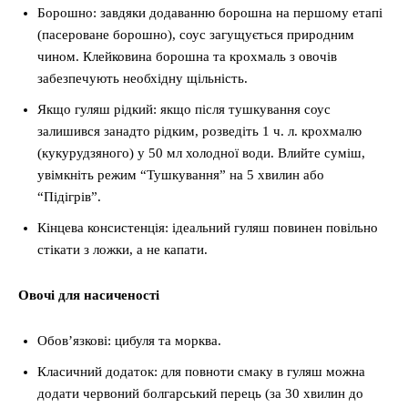
Борошно: завдяки додаванню борошна на першому етапі
(пасероване борошно), соус загущується природним
чином. Клейковина борошна та крохмаль з овочів
забезпечують необхідну щільність.
Якщо гуляш рідкий: якщо після тушкування соус
залишився занадто рідким, розведіть 1 ч. л. крохмалю
(кукурудзяного) у 50 мл холодної води. Влийте суміш,
увімкніть режим “Тушкування” на 5 хвилин або
“Підігрів”.
Кінцева консистенція: ідеальний гуляш повинен повільно
стікати з ложки, а не капати.
Овочі для насиченості
Обов’язкові: цибуля та морква.
Класичний додаток: для повноти смаку в гуляш можна
додати червоний болгарський перець (за 30 хвилин до