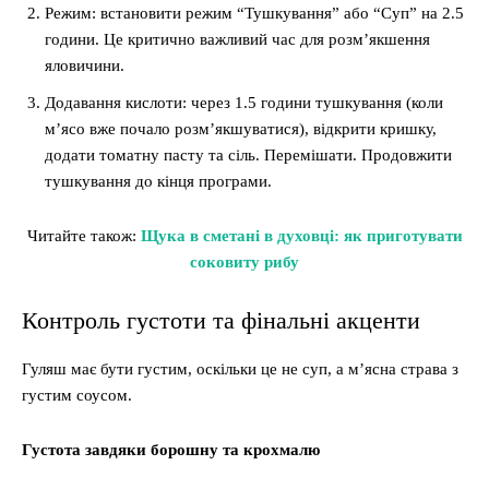
Режим: встановити режим “Тушкування” або “Суп” на 2.5
години. Це критично важливий час для розм’якшення
яловичини.
Додавання кислоти: через 1.5 години тушкування (коли
м’ясо вже почало розм’якшуватися), відкрити кришку,
додати томатну пасту та сіль. Перемішати. Продовжити
тушкування до кінця програми.
Читайте також:
Щука в сметані в духовці: як приготувати
соковиту рибу
Контроль густоти та фінальні акценти
Гуляш має бути густим, оскільки це не суп, а м’ясна страва з
густим соусом.
Густота завдяки борошну та крохмалю