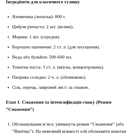
Інгредієнти для класичного гуляшу
Яловичина (лопатка): 800 г.
Цибуля ріпчаста: 2 шт. (великі).
Морква: 1 шт. (середня).
Борошно пшеничне: 2 ст. л. (для загущення).
Вода або бульйон: 500-600 мл.
Томатна паста: 3 ст. л. (якісна, концентрована).
Паприка солодка: 2 ч. л. (обовязково).
Сіль, перець, лавровий лист: за смаком.
Етап 1. Смаження та інтенсифікація смаку (Режим
“Смаження”)
Обсмажування м’яса: увімкнути режим “Смаження” (або
“Випічка”). На невеликій кількості олії обсмажити шматки