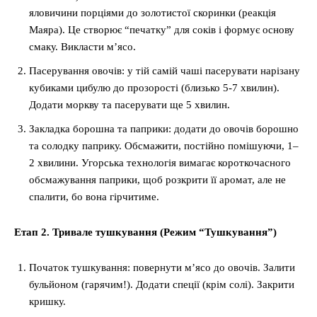
яловичини порціями до золотистої скоринки (реакція
Маяра). Це створює “печатку” для соків і формує основу
смаку. Викласти м’ясо.
Пасерування овочів: у тій самій чаші пасерувати нарізану
кубиками цибулю до прозорості (близько 5-7 хвилин).
Додати моркву та пасерувати ще 5 хвилин.
Закладка борошна та паприки: додати до овочів борошно
та солодку паприку. Обсмажити, постійно помішуючи, 1–
2 хвилини. Угорська технологія вимагає короткочасного
обсмажування паприки, щоб розкрити її аромат, але не
спалити, бо вона гірчитиме.
Етап 2. Тривале тушкування (Режим “Тушкування”)
Початок тушкування: повернути м’ясо до овочів. Залити
бульйоном (гарячим!). Додати спеції (крім солі). Закрити
кришку.