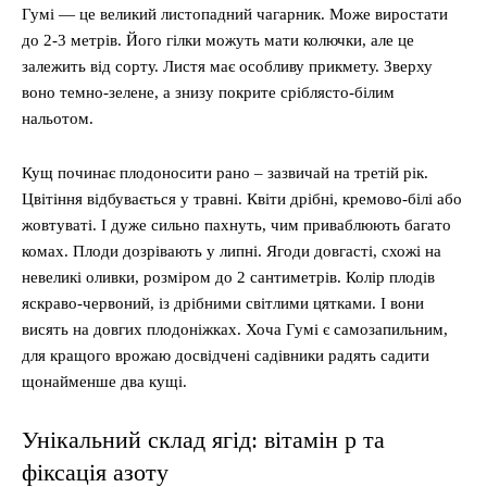
Гумі — це великий листопадний чагарник. Може виростати
до 2-3 метрів. Його гілки можуть мати колючки, але це
залежить від сорту. Листя має особливу прикмету. Зверху
воно темно-зелене, а знизу покрите сріблясто-білим
нальотом.
Кущ починає плодоносити рано – зазвичай на третій рік.
Цвітіння відбувається у травні. Квіти дрібні, кремово-білі або
жовтуваті. І дуже сильно пахнуть, чим приваблюють багато
комах. Плоди дозрівають у липні. Ягоди довгасті, схожі на
невеликі оливки, розміром до 2 сантиметрів. Колір плодів
яскраво-червоний, із дрібними світлими цятками. І вони
висять на довгих плодоніжках. Хоча Гумі є самозапильним,
для кращого врожаю досвідчені садівники радять садити
щонайменше два кущі.
Унікальний склад ягід: вітамін p та
фіксація азоту