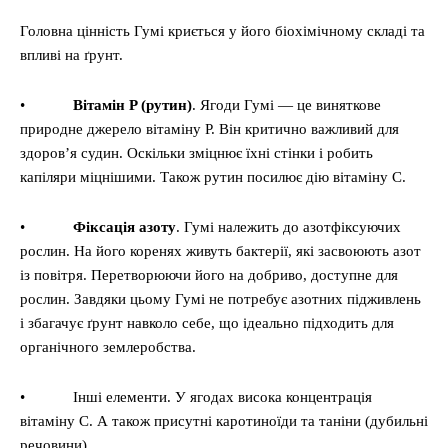
Головна цінність Гумі криється у його біохімічному складі та
впливі на ґрунт.
•
Вітамін P (рутин)
. Ягоди Гумі — це виняткове
природне джерело вітаміну P. Він критично важливий для
здоров’я судин. Оскільки зміцнює їхні стінки і робить
капіляри міцнішими. Також рутин посилює дію вітаміну C.
•
Фіксація азоту
. Гумі належить до азотфіксуючих
рослин. На його коренях живуть бактерії, які засвоюють азот
із повітря. Перетворюючи його на добриво, доступне для
рослин. Завдяки цьому Гумі не потребує азотних підживлень
і збагачує ґрунт навколо себе, що ідеально підходить для
органічного землеробства.
• Інші елементи. У ягодах висока концентрація
вітаміну C. А також присутні каротиноїди та таніни (дубильні
речовини).