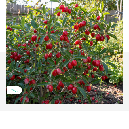
САД
Facebook
X
Pinterest
WhatsApp