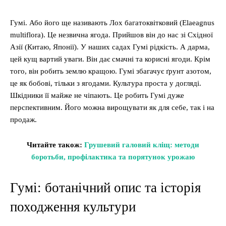
Гумі. Або його ще називають Лох багатоквітковий (Elaeagnus
multiflora). Це незвична ягода. Прийшов він до нас зі Східної
Азії (Китаю, Японії). У наших садах Гумі рідкість. А дарма,
цей кущ вартий уваги. Він дає смачні та корисні ягоди. Крім
того, він робить землю кращою. Гумі збагачує ґрунт азотом,
це як бобові, тільки з ягодами. Культура проста у догляді.
Шкідники її майже не чіпають. Це робить Гумі дуже
перспективним. Його можна вирощувати як для себе, так і на
продаж.
Читайте також:
Грушевий галовий кліщ: методи
боротьби, профілактика та порятунок урожаю
Гумі: ботанічний опис та історія
походження культури