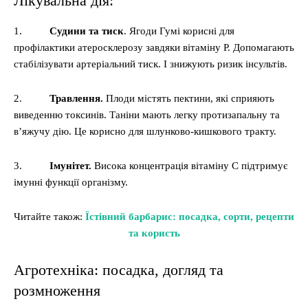
Лікувальна дія:
1.
Судини та тиск
. Ягоди Гумі корисні для
профілактики атеросклерозу завдяки вітаміну P. Допомагають
стабілізувати артеріальний тиск. І знижують ризик інсультів.
2.
Травлення.
Плоди містять пектини, які сприяють
виведенню токсинів. Таніни мають легку протизапальну та
в’яжучу дію. Це корисно для шлунково-кишкового тракту.
3.
Імунітет.
Висока концентрація вітаміну C підтримує
імунні функції організму.
Читайте також:
Їстівний барбарис: посадка, сорти, рецепти
та користь
Агротехніка: посадка, догляд та
розмноження