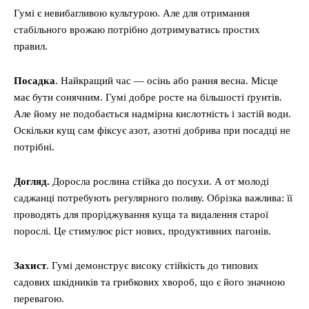
Гумі є невибагливою культурою. Але для отримання
стабільного врожаю потрібно дотримуватись простих
правил.
Посадка
. Найкращий час — осінь або рання весна. Місце
має бути сонячним. Гумі добре росте на більшості ґрунтів.
Але йому не подобається надмірна кислотність і застій води.
Оскільки кущ сам фіксує азот, азотні добрива при посадці не
потрібні.
Догляд.
Доросла рослина стійка до посухи. А от молоді
саджанці потребують регулярного поливу. Обрізка важлива: її
проводять для проріджування куща та видалення старої
порослі. Це стимулює ріст нових, продуктивних пагонів.
Захист
. Гумі демонструє високу стійкість до типових
садових шкідників та грибкових хвороб, що є його значною
перевагою.