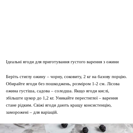
Ідеальні ягоди для приготування густого варення з ожини
Беріть стиглу ожину – чорну, соковиту, 2 кг на базову порцію.
Обирайте ягоди без пошкоджень, розміром 1-2 см. Лісова
ожина густіша, садова – солодша. Якщо ягоди кислі,
збільште цукор до 1,2 кг. Уникайте перестиглої – варення
стане рідким. Свіжі ягоди дають кращу консистенцію,
заморожені – для варіацій.