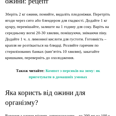
ожини: рецепт
Зберіть 2 кг ожини, помийте, видаліть плодоніжки. Перетріть
ягоди через сито або блендером для гладкості. Додайте 1 кг
цукру, перемішайте, залиште на 1 годину для соку. Варіть на
середньому вогні 20-30 хвилин, помішуючи, знімаючи піну.
Додайте 1 ч. л. лимонної кислоти для густоти. Готовність –
крапля не розтікається на блюдці. Розлийте гарячим по
стерилізованих банках (кип’ятіть 10 хвилин), закатайте
кришками, переверніть до охолодження.
Також читайте:
Компот з персиків на зиму: як
приготувати в домашніх умовах
Яка користь від ожини для
організму?
Варення з ожини містить антиоксиданти – до 200 мг на 100 г,