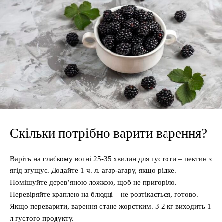
Скільки потрібно варити варення?
Варіть на слабкому вогні 25-35 хвилин для густоти – пектин з
ягід згущує. Додайте 1 ч. л. агар-агару, якщо рідке.
Помішуйте дерев’яною ложкою, щоб не пригоріло.
Перевіряйте краплею на блюдці – не розтікається, готово.
Якщо переварити, варення стане жорстким. З 2 кг виходить 1
л густого продукту.