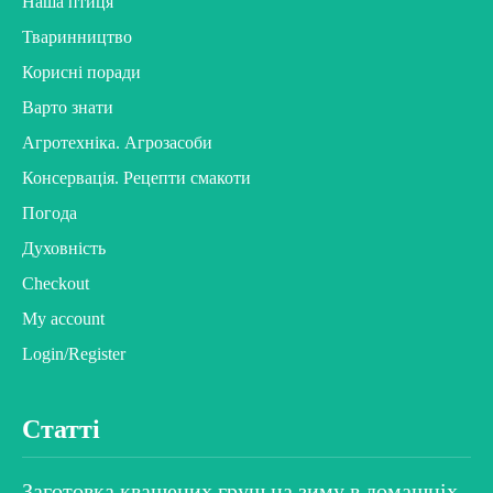
Наша птиця
Тваринництво
Корисні поради
Варто знати
Агротехніка. Агрозасоби
Консервація. Рецепти смакоти
Погода
Духовність
Checkout
My account
Login/Register
Статті
Заготовка квашених груш на зиму в домашніх