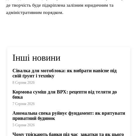
де творчість буде підкріплена залізним юридичним та
адміністративним порядком.
Інші новини
Сівалка для мотоблока: як вибрати навісне під
свій ґрунт і техніку
8 Серпня 2026
Кормова суміш для ВРХ: рецепти від теляти до
бика
7 Серпня 2026
Аномальна спека руйнує фундамент: як врятувати
приватний будинок
5 Серпня 2026
Чому тріскають банки під час закатки та як цього