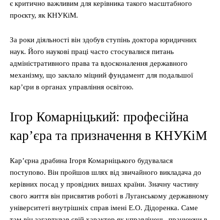
є критично важливим для керівника такого масштабного
проєкту, як КНУКіМ.
За роки діяльності він здобув ступінь доктора юридичних
наук. Його наукові праці часто стосувалися питань
адміністративного права та вдосконалення державного
механізму, що заклало міцний фундамент для подальшої
кар’єри в органах управління освітою.
Ігор Комарніцький: професійна
кар’єра та призначення в КНУКіМ
Кар’єрна драбина Ігоря Комарніцького будувалася
поступово. Він пройшов шлях від звичайного викладача до
керівних посад у провідних вишах країни. Значну частину
свого життя він присвятив роботі в Луганському державному
університеті внутрішніх справ імені Е.О. Дідоренка. Саме
там він загартував свій характер як управлінець, працюючи в