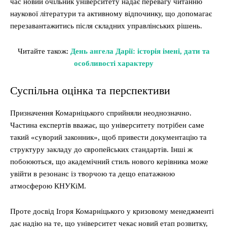
час новий очільник університету надає перевагу читанню
наукової літератури та активному відпочинку, що допомагає
перезавантажитись після складних управлінських рішень.
Читайте також:
День ангела Дарії: історія імені, дати та
особливості характеру
Суспільна оцінка та перспективи
Призначення Комарніцького сприйняли неоднозначно.
Частина експертів вважає, що університету потрібен саме
такий «суворий законник», щоб привести документацію та
структуру закладу до європейських стандартів. Інші ж
побоюються, що академічний стиль нового керівника може
увійти в резонанс із творчою та дещо епатажною
атмосферою КНУКіМ.
Проте досвід Ігоря Комарніцького у кризовому менеджменті
дає надію на те, що університет чекає новий етап розвитку,