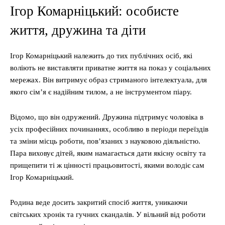
Ігор Комарніцький: особисте
життя, дружина та діти
Ігор Комарніцький належить до тих публічних осіб, які
воліють не виставляти приватне життя на показ у соціальних
мережах. Він витримує образ стриманого інтелектуала, для
якого сім’я є надійним тилом, а не інструментом піару.
Відомо, що він одружений. Дружина підтримує чоловіка в
усіх професійних починаннях, особливо в періоди переїздів
та зміни місць роботи, пов’язаних з науковою діяльністю.
Пара виховує дітей, яким намагається дати якісну освіту та
прищепити ті ж цінності працьовитості, якими володіє сам
Ігор Комарніцький.
Родина веде досить закритий спосіб життя, уникаючи
світських хронік та гучних скандалів. У вільний від роботи