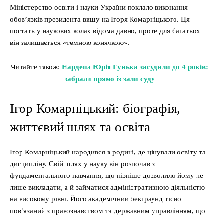
Міністерство освіти і науки України поклало виконання
обов’язків президента вишу на Ігоря Комарніцького. Ця
постать у наукових колах відома давно, проте для багатьох
він залишається «темною конячкою».
Читайте також:
Нардепа Юрія Гунька засудили до 4 років:
забрали прямо із зали суду
Ігор Комарніцький: біографія,
життєвий шлях та освіта
Ігор Комарніцький народився в родині, де цінували освіту та
дисципліну. Свій шлях у науку він розпочав з
фундаментального навчання, що пізніше дозволило йому не
лише викладати, а й займатися адміністративною діяльністю
на високому рівні. Його академічний бекграунд тісно
пов’язаний з правознавством та державним управлінням, що